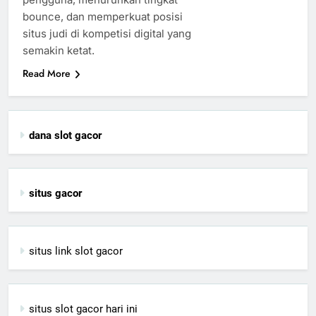
bounce, dan memperkuat posisi
situs judi di kompetisi digital yang
semakin ketat.
Read More
dana slot gacor
situs gacor
situs link slot gacor
situs slot gacor hari ini