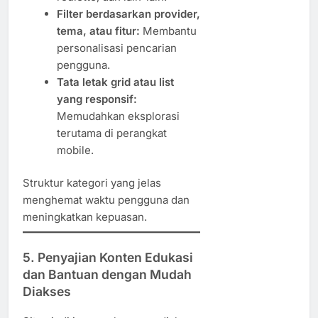
Filter berdasarkan provider,
tema, atau fitur:
Membantu
personalisasi pencarian
pengguna.
Tata letak grid atau list
yang responsif:
Memudahkan eksplorasi
terutama di perangkat
mobile.
Struktur kategori yang jelas
menghemat waktu pengguna dan
meningkatkan kepuasan.
5. Penyajian Konten Edukasi
dan Bantuan dengan Mudah
Diakses