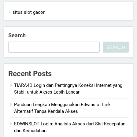
situs slot gacor
Search
SEARCH
Recent Posts
TIARA4D Login dan Pentingnya Koneksi Internet yang
Stabil untuk Akses Lebih Lancar
Panduan Lengkap Menggunakan Edwinslot Link
Alternatif Tanpa Kendala Akses
EDWINSLOT Login: Analisis Akses dari Sisi Kecepatan
dan Kemudahan