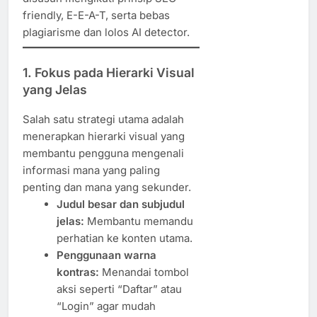
friendly, E-E-A-T, serta bebas
plagiarisme dan lolos AI detector.
1. Fokus pada Hierarki Visual
yang Jelas
Salah satu strategi utama adalah
menerapkan hierarki visual yang
membantu pengguna mengenali
informasi mana yang paling
penting dan mana yang sekunder.
Judul besar dan subjudul
jelas:
Membantu memandu
perhatian ke konten utama.
Penggunaan warna
kontras:
Menandai tombol
aksi seperti “Daftar” atau
“Login” agar mudah