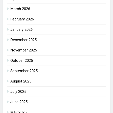
March 2026
February 2026
January 2026
December 2025
November 2025
October 2025
September 2025
August 2025
July 2025
June 2025
May 2025