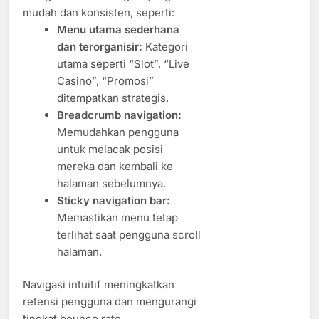
mudah dan konsisten, seperti:
Menu utama sederhana
dan terorganisir:
Kategori
utama seperti “Slot”, “Live
Casino”, “Promosi”
ditempatkan strategis.
Breadcrumb navigation:
Memudahkan pengguna
untuk melacak posisi
mereka dan kembali ke
halaman sebelumnya.
Sticky navigation bar:
Memastikan menu tetap
terlihat saat pengguna scroll
halaman.
Navigasi intuitif meningkatkan
retensi pengguna dan mengurangi
tingkat bounce rate.