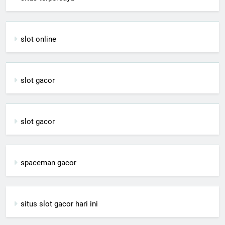
slot online
slot gacor
slot gacor
spaceman gacor
situs slot gacor hari ini