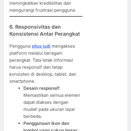
meningkatkan kredibilitas dan
mengurangi frustrasi pengguna.
6. Responsivitas dan
Konsistensi Antar Perangkat
Pengguna
situs judi
mengakses
platform melalui beragam
perangkat. Tata letak informasi
harus responsif dan tetap
konsisten di desktop, tablet, dan
smartphone.
Desain responsif:
Memastikan semua elemen
dapat diakses dengan
mudah pada ukuran layar
berbeda.
Penggunaan ikon dan
tombol yang cukup besar: