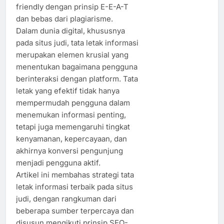
friendly dengan prinsip E-E-A-T
dan bebas dari plagiarisme.
Dalam dunia digital, khususnya
pada situs judi, tata letak informasi
merupakan elemen krusial yang
menentukan bagaimana pengguna
berinteraksi dengan platform. Tata
letak yang efektif tidak hanya
mempermudah pengguna dalam
menemukan informasi penting,
tetapi juga memengaruhi tingkat
kenyamanan, kepercayaan, dan
akhirnya konversi pengunjung
menjadi pengguna aktif.
Artikel ini membahas strategi tata
letak informasi terbaik pada situs
judi, dengan rangkuman dari
beberapa sumber terpercaya dan
disusun mengikuti prinsip SEO-