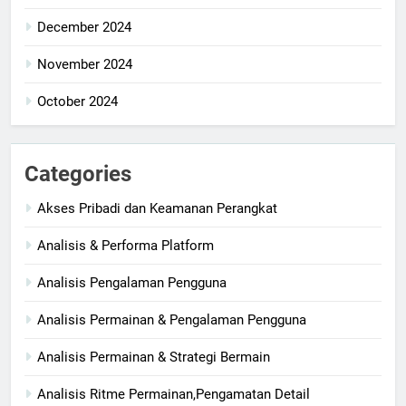
December 2024
November 2024
October 2024
Categories
Akses Pribadi dan Keamanan Perangkat
Analisis & Performa Platform
Analisis Pengalaman Pengguna
Analisis Permainan & Pengalaman Pengguna
Analisis Permainan & Strategi Bermain
Analisis Ritme Permainan,Pengamatan Detail