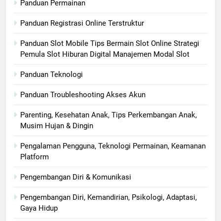
Panduan Permainan
Panduan Registrasi Online Terstruktur
Panduan Slot Mobile Tips Bermain Slot Online Strategi
Pemula Slot Hiburan Digital Manajemen Modal Slot
Panduan Teknologi
Panduan Troubleshooting Akses Akun
Parenting, Kesehatan Anak, Tips Perkembangan Anak,
Musim Hujan & Dingin
Pengalaman Pengguna, Teknologi Permainan, Keamanan
Platform
Pengembangan Diri & Komunikasi
Pengembangan Diri, Kemandirian, Psikologi, Adaptasi,
Gaya Hidup