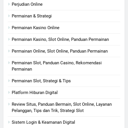
Perjudian Online
Permainan & Strategi
Permainan Kasino Online
Permainan Kasino, Slot Online, Panduan Permainan
Permainan Online, Slot Online, Panduan Permainan
Permainan Slot, Panduan Casino, Rekomendasi
Permainan
Permainan Slot, Strategi & Tips
Platform Hiburan Digital
Review Situs, Panduan Bermain, Slot Online, Layanan
Pelanggan, Tips dan Trik, Strategi Slot
Sistem Login & Keamanan Digital