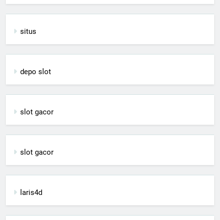
situs
depo slot
slot gacor
slot gacor
laris4d