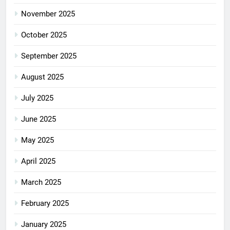
November 2025
October 2025
September 2025
August 2025
July 2025
June 2025
May 2025
April 2025
March 2025
February 2025
January 2025