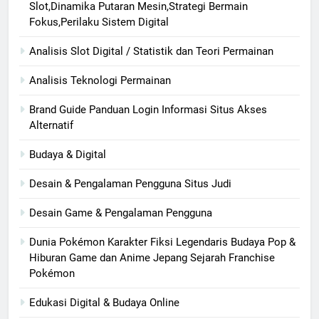
Slot,Dinamika Putaran Mesin,Strategi Bermain
Fokus,Perilaku Sistem Digital
Analisis Slot Digital / Statistik dan Teori Permainan
Analisis Teknologi Permainan
Brand Guide Panduan Login Informasi Situs Akses
Alternatif
Budaya & Digital
Desain & Pengalaman Pengguna Situs Judi
Desain Game & Pengalaman Pengguna
Dunia Pokémon Karakter Fiksi Legendaris Budaya Pop &
Hiburan Game dan Anime Jepang Sejarah Franchise
Pokémon
Edukasi Digital & Budaya Online