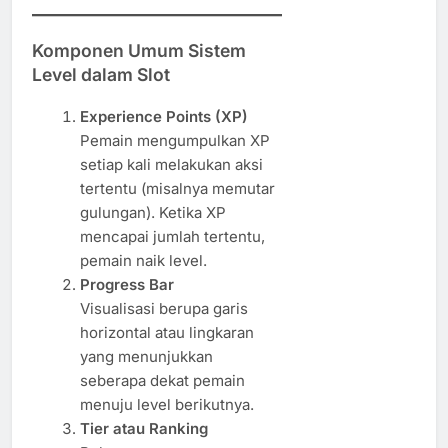
Komponen Umum Sistem
Level dalam Slot
Experience Points (XP)
Pemain mengumpulkan XP
setiap kali melakukan aksi
tertentu (misalnya memutar
gulungan). Ketika XP
mencapai jumlah tertentu,
pemain naik level.
Progress Bar
Visualisasi berupa garis
horizontal atau lingkaran
yang menunjukkan
seberapa dekat pemain
menuju level berikutnya.
Tier atau Ranking