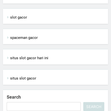
slot gacor
spaceman gacor
situs slot gacor hari ini
situs slot gacor
Search
SEARCH