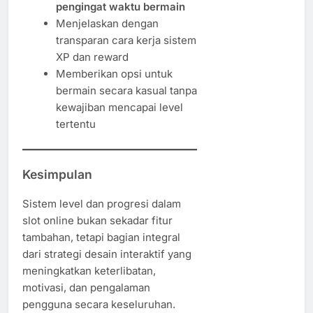
pengingat waktu bermain
Menjelaskan dengan
transparan cara kerja sistem
XP dan reward
Memberikan opsi untuk
bermain secara kasual tanpa
kewajiban mencapai level
tertentu
Kesimpulan
Sistem level dan progresi dalam
slot online bukan sekadar fitur
tambahan, tetapi bagian integral
dari strategi desain interaktif yang
meningkatkan keterlibatan,
motivasi, dan pengalaman
pengguna secara keseluruhan.