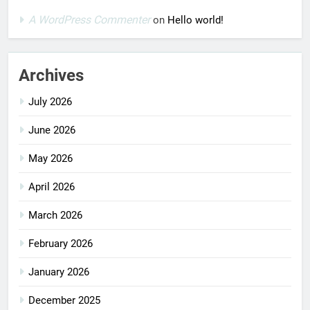
A WordPress Commenter
on
Hello world!
Archives
July 2026
June 2026
May 2026
April 2026
March 2026
February 2026
January 2026
December 2025