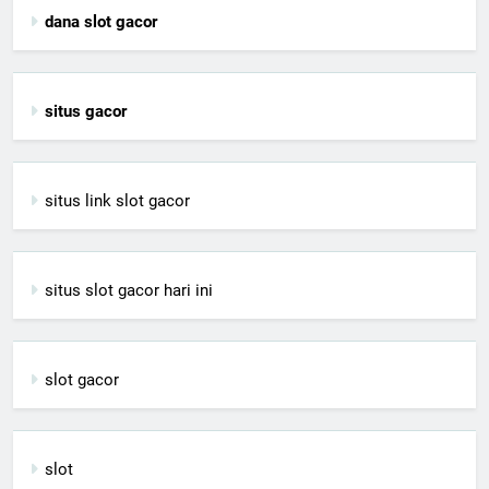
dana slot gacor
situs gacor
situs link slot gacor
situs slot gacor hari ini
slot gacor
slot