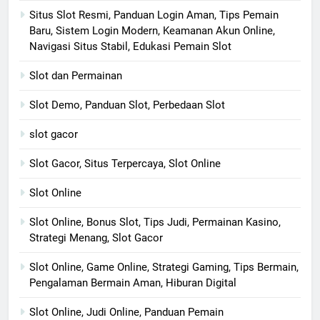
Situs Slot Resmi, Panduan Login Aman, Tips Pemain
Baru, Sistem Login Modern, Keamanan Akun Online,
Navigasi Situs Stabil, Edukasi Pemain Slot
Slot dan Permainan
Slot Demo, Panduan Slot, Perbedaan Slot
slot gacor
Slot Gacor, Situs Terpercaya, Slot Online
Slot Online
Slot Online, Bonus Slot, Tips Judi, Permainan Kasino,
Strategi Menang, Slot Gacor
Slot Online, Game Online, Strategi Gaming, Tips Bermain,
Pengalaman Bermain Aman, Hiburan Digital
Slot Online, Judi Online, Panduan Pemain