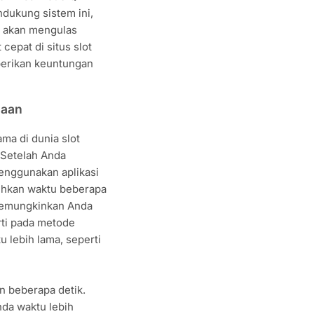
dukung sistem ini,
ini akan mengulas
cepat di situs slot
berikan keuntungan
daan
ma di dunia slot
 Setelah Anda
enggunakan aplikasi
uhkan waktu beberapa
 memungkinkan Anda
ti pada metode
 lebih lama, seperti
 beberapa detik.
da waktu lebih