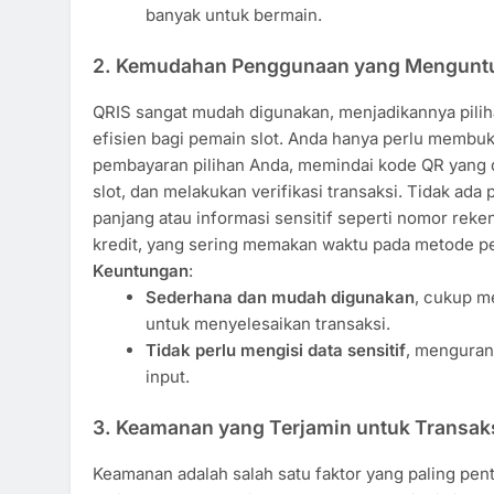
banyak untuk bermain.
2.
Kemudahan Penggunaan yang Mengunt
QRIS sangat mudah digunakan, menjadikannya pilih
efisien bagi pemain slot. Anda hanya perlu membuk
pembayaran pilihan Anda, memindai kode QR yang di
slot, dan melakukan verifikasi transaksi. Tidak ada 
panjang atau informasi sensitif seperti nomor reken
kredit, yang sering memakan waktu pada metode p
Keuntungan
:
Sederhana dan mudah digunakan
, cukup m
untuk menyelesaikan transaksi.
Tidak perlu mengisi data sensitif
, mengurang
input.
3.
Keamanan yang Terjamin untuk Transak
Keamanan adalah salah satu faktor yang paling pent