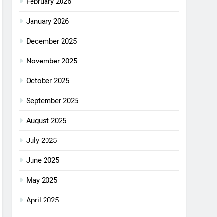
February 2026
January 2026
December 2025
November 2025
October 2025
September 2025
August 2025
July 2025
June 2025
May 2025
April 2025