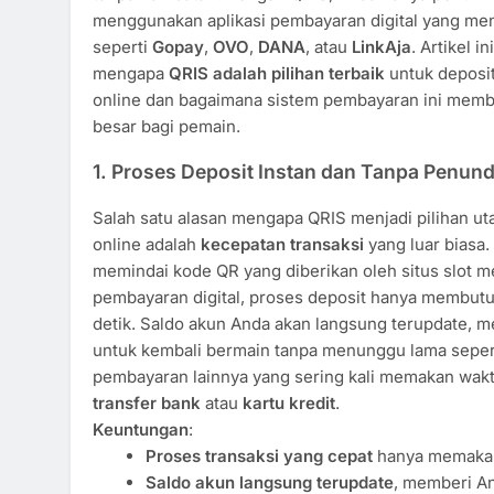
menggunakan aplikasi pembayaran digital yang men
seperti
Gopay
,
OVO
,
DANA
, atau
LinkAja
. Artikel 
mengapa
QRIS adalah pilihan terbaik
untuk deposit 
online dan bagaimana sistem pembayaran ini mem
besar bagi pemain.
1.
Proses Deposit Instan dan Tanpa Penun
Salah satu alasan mengapa QRIS menjadi pilihan uta
online adalah
kecepatan transaksi
yang luar biasa.
memindai kode QR yang diberikan oleh situs slot m
pembayaran digital, proses deposit hanya membut
detik. Saldo akun Anda akan langsung terupdate,
untuk kembali bermain tanpa menunggu lama seper
pembayaran lainnya yang sering kali memakan waktu
transfer bank
atau
kartu kredit
.
Keuntungan
:
Proses transaksi yang cepat
hanya memakan
Saldo akun langsung terupdate
, memberi An