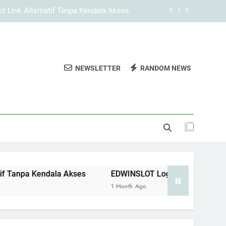
 Link Alternatif Tanpa Kendala Akses
es dari Sisi Kecepatan dan Kemudahan
ilih Akses yang Tepat untuk Pengguna
NEWSLETTER
RANDOM NEWS
 yang Stabil untuk Akses Lebih Lancar
 Link Alternatif Tanpa Kendala Akses
ta. Untuk Pengalaman Kuliner Yang Otentik.
es dari Sisi Kecepatan dan Kemudahan
ilih Akses yang Tepat untuk Pengguna
ndala Akses
EDWINSLOT Login: Analisis Akses dari Sis
1 Month Ago