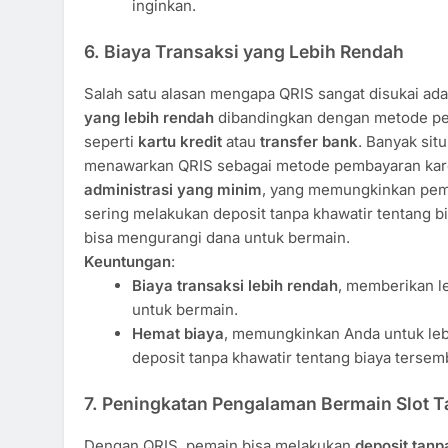
inginkan.
6.
Biaya Transaksi yang Lebih Rendah
Salah satu alasan mengapa QRIS sangat disukai ad
yang lebih rendah
dibandingkan dengan metode pe
seperti
kartu kredit
atau
transfer bank
. Banyak situ
menawarkan QRIS sebagai metode pembayaran ka
administrasi yang minim
, yang memungkinkan pema
sering melakukan deposit tanpa khawatir tentang 
bisa mengurangi dana untuk bermain.
Keuntungan
:
Biaya transaksi lebih rendah
, memberikan l
untuk bermain.
Hemat biaya
, memungkinkan Anda untuk leb
deposit tanpa khawatir tentang biaya tersem
7.
Peningkatan Pengalaman Bermain Slot 
Dengan QRIS, pemain bisa melakukan
deposit tan