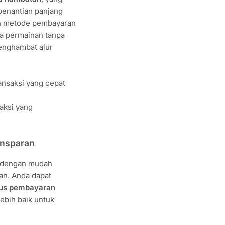
 penantian panjang
gan metode pembayaran
a permainan tanpa
enghambat alur
ansaksi yang cepat
aksi yang
ansparan
t dengan mudah
an. Anda dapat
tus pembayaran
ebih baik untuk