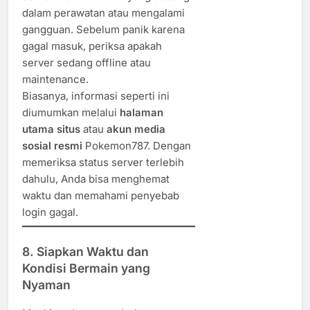
dalam perawatan atau mengalami
gangguan. Sebelum panik karena
gagal masuk, periksa apakah
server sedang offline atau
maintenance.
Biasanya, informasi seperti ini
diumumkan melalui
halaman
utama situs
atau
akun media
sosial resmi
Pokemon787. Dengan
memeriksa status server terlebih
dahulu, Anda bisa menghemat
waktu dan memahami penyebab
login gagal.
8. Siapkan Waktu dan
Kondisi Bermain yang
Nyaman