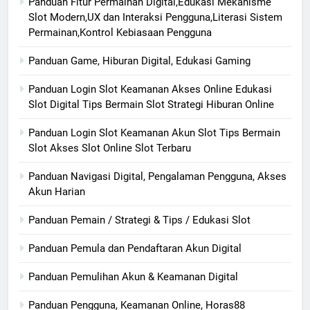
Panduan Fitur Permainan Digital,Edukasi Mekanisme
Slot Modern,UX dan Interaksi Pengguna,Literasi Sistem
Permainan,Kontrol Kebiasaan Pengguna
Panduan Game, Hiburan Digital, Edukasi Gaming
Panduan Login Slot Keamanan Akses Online Edukasi
Slot Digital Tips Bermain Slot Strategi Hiburan Online
Panduan Login Slot Keamanan Akun Slot Tips Bermain
Slot Akses Slot Online Slot Terbaru
Panduan Navigasi Digital, Pengalaman Pengguna, Akses
Akun Harian
Panduan Pemain / Strategi & Tips / Edukasi Slot
Panduan Pemula dan Pendaftaran Akun Digital
Panduan Pemulihan Akun & Keamanan Digital
Panduan Pengguna, Keamanan Online, Horas88