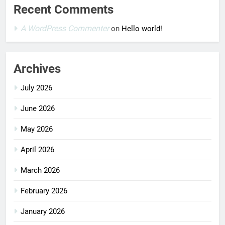
Recent Comments
A WordPress Commenter
on
Hello world!
Archives
July 2026
June 2026
May 2026
April 2026
March 2026
February 2026
January 2026