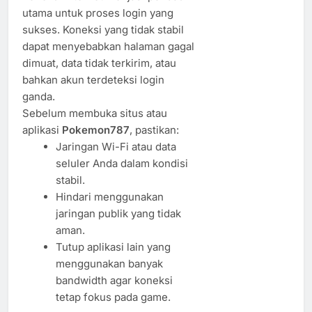
utama untuk proses login yang
sukses. Koneksi yang tidak stabil
dapat menyebabkan halaman gagal
dimuat, data tidak terkirim, atau
bahkan akun terdeteksi login
ganda.
Sebelum membuka situs atau
aplikasi
Pokemon787
, pastikan:
Jaringan Wi-Fi atau data
seluler Anda dalam kondisi
stabil.
Hindari menggunakan
jaringan publik yang tidak
aman.
Tutup aplikasi lain yang
menggunakan banyak
bandwidth agar koneksi
tetap fokus pada game.