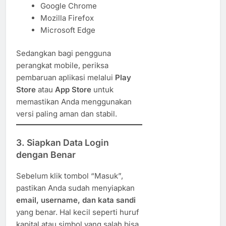
Google Chrome
Mozilla Firefox
Microsoft Edge
Sedangkan bagi pengguna
perangkat mobile, periksa
pembaruan aplikasi melalui
Play
Store
atau
App Store
untuk
memastikan Anda menggunakan
versi paling aman dan stabil.
3. Siapkan Data Login
dengan Benar
Sebelum klik tombol “Masuk”,
pastikan Anda sudah menyiapkan
email, username, dan kata sandi
yang benar. Hal kecil seperti huruf
kapital atau simbol yang salah bisa