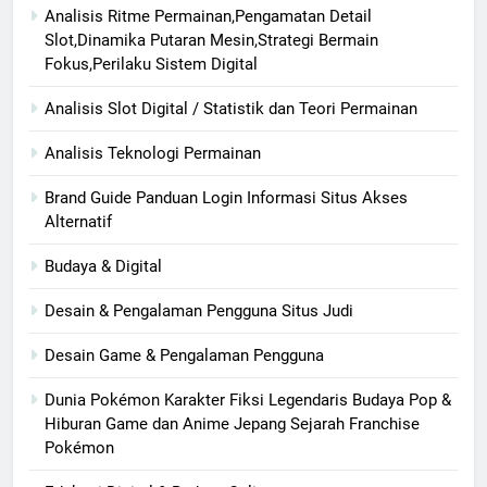
Analisis Ritme Permainan,Pengamatan Detail
Slot,Dinamika Putaran Mesin,Strategi Bermain
Fokus,Perilaku Sistem Digital
Analisis Slot Digital / Statistik dan Teori Permainan
Analisis Teknologi Permainan
Brand Guide Panduan Login Informasi Situs Akses
Alternatif
Budaya & Digital
Desain & Pengalaman Pengguna Situs Judi
Desain Game & Pengalaman Pengguna
Dunia Pokémon Karakter Fiksi Legendaris Budaya Pop &
Hiburan Game dan Anime Jepang Sejarah Franchise
Pokémon