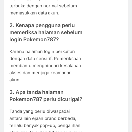
terbuka dengan normal sebelum
memasukkan data akun.
2. Kenapa pengguna perlu
memeriksa halaman sebelum
login Pokemon787?
Karena halaman login berkaitan
dengan data sensitif. Pemeriksaan
membantu menghindari kesalahan
akses dan menjaga keamanan
akun.
3. Apa tanda halaman
Pokemon787 perlu dicurigai?
Tanda yang perlu diwaspadai
antara lain ejaan brand berbeda,
terlalu banyak pop-up, pengalihan