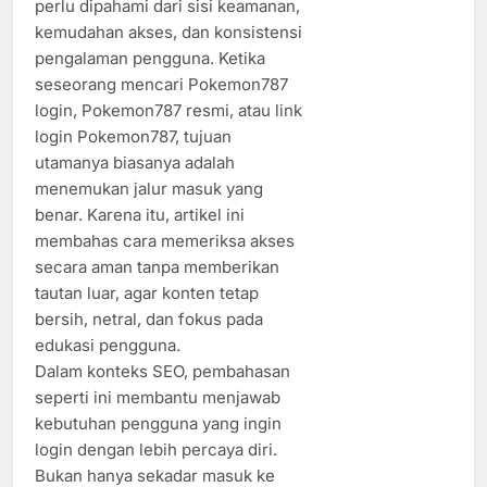
perlu dipahami dari sisi keamanan,
kemudahan akses, dan konsistensi
pengalaman pengguna. Ketika
seseorang mencari Pokemon787
login, Pokemon787 resmi, atau link
login Pokemon787, tujuan
utamanya biasanya adalah
menemukan jalur masuk yang
benar. Karena itu, artikel ini
membahas cara memeriksa akses
secara aman tanpa memberikan
tautan luar, agar konten tetap
bersih, netral, dan fokus pada
edukasi pengguna.
Dalam konteks SEO, pembahasan
seperti ini membantu menjawab
kebutuhan pengguna yang ingin
login dengan lebih percaya diri.
Bukan hanya sekadar masuk ke