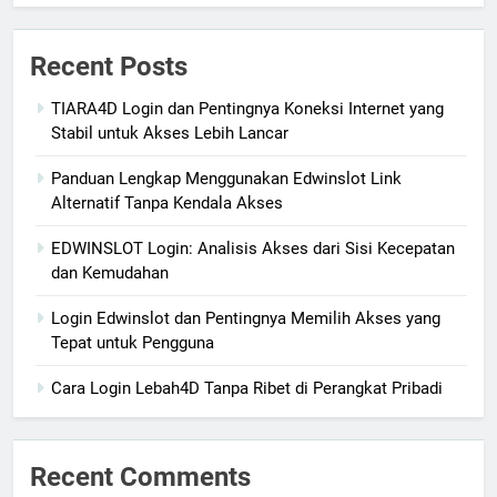
Recent Posts
TIARA4D Login dan Pentingnya Koneksi Internet yang
Stabil untuk Akses Lebih Lancar
Panduan Lengkap Menggunakan Edwinslot Link
Alternatif Tanpa Kendala Akses
EDWINSLOT Login: Analisis Akses dari Sisi Kecepatan
dan Kemudahan
Login Edwinslot dan Pentingnya Memilih Akses yang
Tepat untuk Pengguna
Cara Login Lebah4D Tanpa Ribet di Perangkat Pribadi
Recent Comments