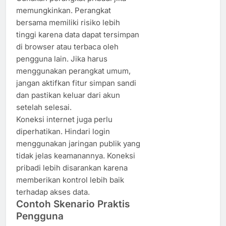
memungkinkan. Perangkat
bersama memiliki risiko lebih
tinggi karena data dapat tersimpan
di browser atau terbaca oleh
pengguna lain. Jika harus
menggunakan perangkat umum,
jangan aktifkan fitur simpan sandi
dan pastikan keluar dari akun
setelah selesai.
Koneksi internet juga perlu
diperhatikan. Hindari login
menggunakan jaringan publik yang
tidak jelas keamanannya. Koneksi
pribadi lebih disarankan karena
memberikan kontrol lebih baik
terhadap akses data.
Contoh Skenario Praktis
Pengguna