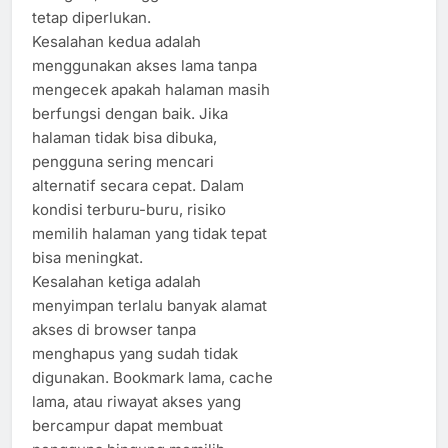
tetap diperlukan.
Kesalahan kedua adalah
menggunakan akses lama tanpa
mengecek apakah halaman masih
berfungsi dengan baik. Jika
halaman tidak bisa dibuka,
pengguna sering mencari
alternatif secara cepat. Dalam
kondisi terburu-buru, risiko
memilih halaman yang tidak tepat
bisa meningkat.
Kesalahan ketiga adalah
menyimpan terlalu banyak alamat
akses di browser tanpa
menghapus yang sudah tidak
digunakan. Bookmark lama, cache
lama, atau riwayat akses yang
bercampur dapat membuat