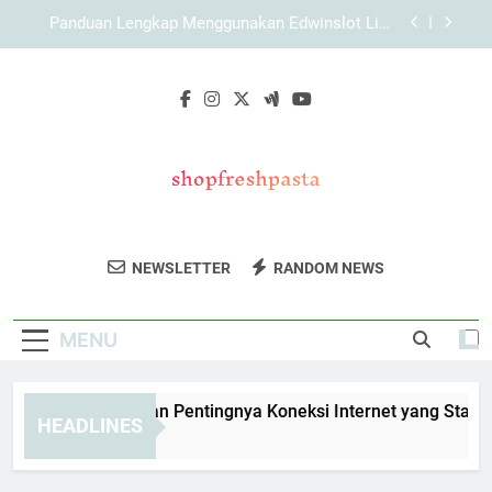
Skip
EDWINSLOT Login: Analisis Akses dari Sisi
to
Kecepatan dan Kemudahan
content
Login Edwinslot dan Pentingnya Memilih Akses
yang Tepat untuk Pengguna
TIARA4D Login dan Pentingnya Koneksi Internet
yang Stabil untuk Akses Lebih Lancar
Panduan Lengkap Menggunakan Edwinslot Link
Alternatif Tanpa Kendala Akses
EDWINSLOT Login: Analisis Akses dari Sisi
Kecepatan dan Kemudahan
Shop Fresh
Nikmati Pasta Segar Dan Bahan Masakan
Login Edwinslot dan Pentingnya Memilih Akses
NEWSLETTER
RANDOM NEWS
Pasta
yang Tepat untuk Pengguna
Khas Italia Dari Shop Fresh Pasta. Untuk
Pengalaman Kuliner Yang Otentik.
MENU
ARA4D Login dan Pentingnya Koneksi Internet yang Stabil unt
HEADLINES
Weeks Ago