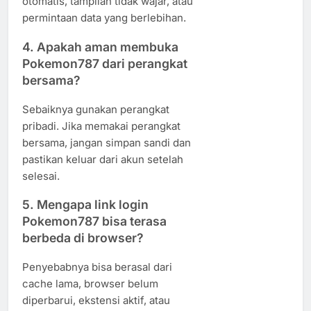
otomatis, tampilan tidak wajar, atau
permintaan data yang berlebihan.
4. Apakah aman membuka
Pokemon787 dari perangkat
bersama?
Sebaiknya gunakan perangkat
pribadi. Jika memakai perangkat
bersama, jangan simpan sandi dan
pastikan keluar dari akun setelah
selesai.
5. Mengapa link login
Pokemon787 bisa terasa
berbeda di browser?
Penyebabnya bisa berasal dari
cache lama, browser belum
diperbarui, ekstensi aktif, atau