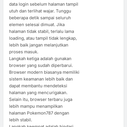
data login sebelum halaman tampil
utuh dan terlihat wajar. Tunggu
beberapa detik sampai seluruh
elemen selesai dimuat. Jika
halaman tidak stabil, terlalu lama
loading, atau tampil tidak lengkap,
lebih baik jangan melanjutkan
proses masuk.
Langkah ketiga adalah gunakan
browser yang sudah diperbarui.
Browser modern biasanya memiliki
sistem keamanan lebih baik dan
dapat membantu mendeteksi
halaman yang mencurigakan.
Selain itu, browser terbaru juga
lebih mampu menampilkan
halaman Pokemon787 dengan
lebih stabil.
Langkah keempat adalah hindari