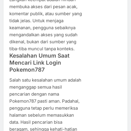
membuka akses dari pesan acak,
komentar publik, atau sumber yang
tidak jelas. Untuk menjaga
keamanan, pengguna sebaiknya
mengandalkan akses yang sudah
dikenal, bukan dari sumber yang
tiba-tiba muncul tanpa konteks.
Kesalahan Umum Saat
Mencari Link Login
Pokemon787
Salah satu kesalahan umum adalah
menganggap semua hasil
pencarian dengan nama
Pokemon787 pasti aman. Padahal,
pengguna tetap perlu memeriksa
halaman sebelum memasukkan
data. Hasil pencarian bisa
beragam, sehingga kehati-hatian