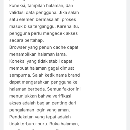
koneksi, tampilan halaman, dan
validasi data pengguna. Jika salah
satu elemen bermasalah, proses
masuk bisa terganggu. Karena itu,
pengguna perlu mengecek akses
secara bertahap.
Browser yang penuh cache dapat
menampilkan halaman lama.
Koneksi yang tidak stabil dapat
membuat halaman gagal dimuat
sempurna. Salah ketik nama brand
dapat mengarahkan pengguna ke
halaman berbeda. Semua faktor ini
menunjukkan bahwa verifikasi
akses adalah bagian penting dari
pengalaman login yang aman.
Pendekatan yang tepat adalah
tidak terburu-buru. Buka halaman,