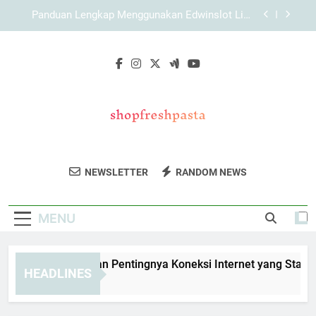
Skip
EDWINSLOT Login: Analisis Akses dari Sisi
to
Kecepatan dan Kemudahan
content
Login Edwinslot dan Pentingnya Memilih Akses
yang Tepat untuk Pengguna
TIARA4D Login dan Pentingnya Koneksi Internet
yang Stabil untuk Akses Lebih Lancar
Panduan Lengkap Menggunakan Edwinslot Link
Alternatif Tanpa Kendala Akses
EDWINSLOT Login: Analisis Akses dari Sisi
Kecepatan dan Kemudahan
Shop Fresh
Nikmati Pasta Segar Dan Bahan Masakan
Login Edwinslot dan Pentingnya Memilih Akses
NEWSLETTER
RANDOM NEWS
Pasta
yang Tepat untuk Pengguna
Khas Italia Dari Shop Fresh Pasta. Untuk
Pengalaman Kuliner Yang Otentik.
MENU
ARA4D Login dan Pentingnya Koneksi Internet yang Stabil unt
HEADLINES
Month Ago