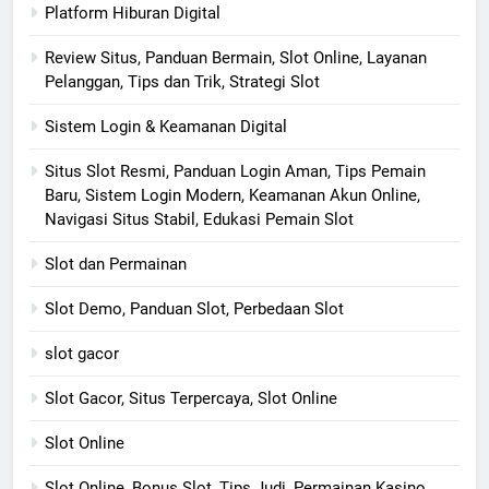
Platform Hiburan Digital
Review Situs, Panduan Bermain, Slot Online, Layanan
Pelanggan, Tips dan Trik, Strategi Slot
Sistem Login & Keamanan Digital
Situs Slot Resmi, Panduan Login Aman, Tips Pemain
Baru, Sistem Login Modern, Keamanan Akun Online,
Navigasi Situs Stabil, Edukasi Pemain Slot
Slot dan Permainan
Slot Demo, Panduan Slot, Perbedaan Slot
slot gacor
Slot Gacor, Situs Terpercaya, Slot Online
Slot Online
Slot Online, Bonus Slot, Tips Judi, Permainan Kasino,