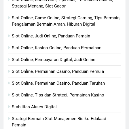
Strategi Menang, Slot Gacor
Slot Online, Game Online, Strategi Gaming, Tips Bermain,
Pengalaman Bermain Aman, Hiburan Digital
Slot Online, Judi Online, Panduan Pemain
Slot Online, Kasino Online, Panduan Permainan
Slot Online, Pembayaran Digital, Judi Online
Slot Online, Permainan Casino, Panduan Pemula
Slot Online, Permainan Casino, Panduan Taruhan
Slot Online, Tips dan Strategi, Permainan Kasino
Stabilitas Akses Digital
Strategi Bermain Slot Manajemen Risiko Edukasi
Pemain