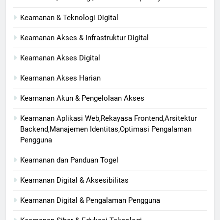
Keamanan & Teknologi Digital
Keamanan Akses & Infrastruktur Digital
Keamanan Akses Digital
Keamanan Akses Harian
Keamanan Akun & Pengelolaan Akses
Keamanan Aplikasi Web,Rekayasa Frontend,Arsitektur
Backend,Manajemen Identitas,Optimasi Pengalaman
Pengguna
Keamanan dan Panduan Togel
Keamanan Digital & Aksesibilitas
Keamanan Digital & Pengalaman Pengguna