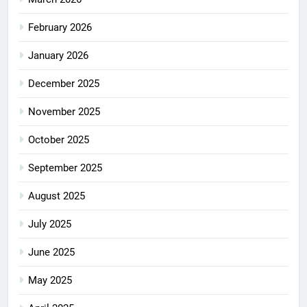
February 2026
January 2026
December 2025
November 2025
October 2025
September 2025
August 2025
July 2025
June 2025
May 2025