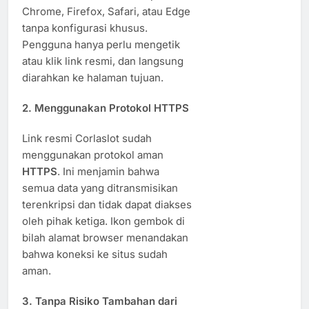
Chrome, Firefox, Safari, atau Edge
tanpa konfigurasi khusus.
Pengguna hanya perlu mengetik
atau klik link resmi, dan langsung
diarahkan ke halaman tujuan.
2.
Menggunakan Protokol HTTPS
Link resmi Corlaslot sudah
menggunakan protokol aman
HTTPS
. Ini menjamin bahwa
semua data yang ditransmisikan
terenkripsi dan tidak dapat diakses
oleh pihak ketiga. Ikon gembok di
bilah alamat browser menandakan
bahwa koneksi ke situs sudah
aman.
3.
Tanpa Risiko Tambahan dari