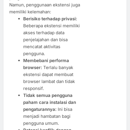
Namun, penggunaan ekstensi juga
memiliki kelemahan:
Berisiko terhadap privasi:
Beberapa ekstensi memiliki
akses terhadap data
penjelajahan dan bisa
mencatat aktivitas
pengguna.
Membebani performa
browser:
Terlalu banyak
ekstensi dapat membuat
browser lambat dan tidak
responsif.
Tidak semua pengguna
paham cara instalasi dan
pengaturannya:
Ini bisa
menjadi hambatan bagi
pengguna umum.