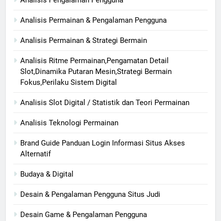
Analisis Permainan & Pengalaman Pengguna
Analisis Permainan & Strategi Bermain
Analisis Ritme Permainan,Pengamatan Detail
Slot,Dinamika Putaran Mesin,Strategi Bermain
Fokus,Perilaku Sistem Digital
Analisis Slot Digital / Statistik dan Teori Permainan
Analisis Teknologi Permainan
Brand Guide Panduan Login Informasi Situs Akses
Alternatif
Budaya & Digital
Desain & Pengalaman Pengguna Situs Judi
Desain Game & Pengalaman Pengguna