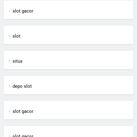
slot gacor
slot
situs
depo slot
slot gacor
slot gacor