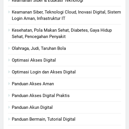
Keamanan Siber & Edukasi Teknologi
Keamanan Siber, Teknologi Cloud, Inovasi Digital, Sistem
Login Aman, Infrastruktur IT
Kesehatan, Pola Makan Sehat, Diabetes, Gaya Hidup
Sehat, Pencegahan Penyakit
Olahraga, Judi, Taruhan Bola
Optimasi Akses Digital
Optimasi Login dan Akses Digital
Panduan Akses Aman
Panduan Akses Digital Praktis
Panduan Akun Digital
Panduan Bermain, Tutorial Digital