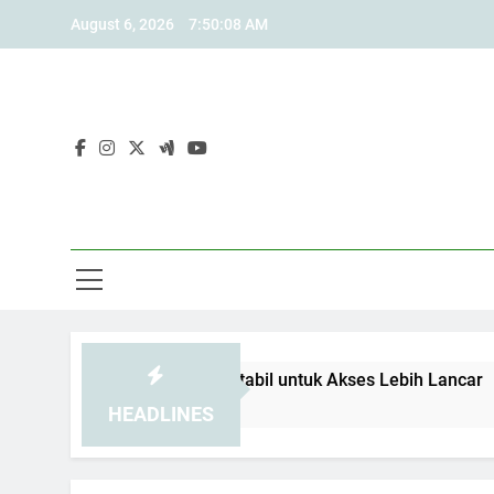
Skip
August 6, 2026
7:50:09 AM
to
content
Sho
Nikmati P
i Internet yang Stabil untuk Akses Lebih Lancar
Pandua
1 Month
HEADLINES