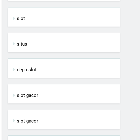
slot
situs
depo slot
slot gacor
slot gacor