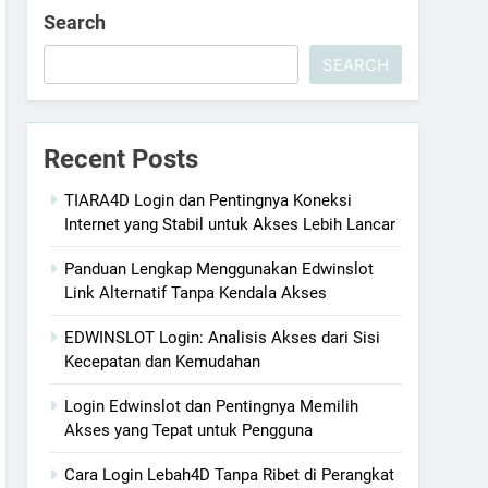
Search
SEARCH
Recent Posts
TIARA4D Login dan Pentingnya Koneksi
Internet yang Stabil untuk Akses Lebih Lancar
Panduan Lengkap Menggunakan Edwinslot
Link Alternatif Tanpa Kendala Akses
EDWINSLOT Login: Analisis Akses dari Sisi
Kecepatan dan Kemudahan
Login Edwinslot dan Pentingnya Memilih
Akses yang Tepat untuk Pengguna
Cara Login Lebah4D Tanpa Ribet di Perangkat