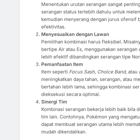
Menentukan urutan serangan sangat pentin
serangan status terlebih dahulu untuk mele
kemudian menyerang dengan jurus ofensif 
efektivitas.
Menyesuaikan dengan Lawan
Pemilihan kombinasi harus fleksibel. Misal
bertipe Air atau Es, menggunakan serangan A
lebih efektif dibandingkan serangan tipe Nor
Pemanfaatan Item
Item seperti
Focus Sash
,
Choice Band
, atau
meningkatkan daya tahan, serangan, atau m
bertahan lebih lama, sehingga kombinasi se
dieksekusi secara optimal.
Sinergi Tim
Kombinasi serangan bekerja lebih baik bila 
tim lain. Contohnya, Pokémon yang mengatur
dapat membuat serangan utama lebih memati
mudah dikendalikan.