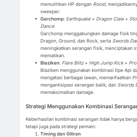
memulihkan HP dengan
Roost
, menjadikann
sweeper.
Garchomp
:
Earthquake
+
Dragon Claw
+
Sto
Dance
Garchomp menggabungkan damage fisik tingg
Dragon, Ground, dan Rock, serta
Swords Da
meningkatkan serangan fisik, menciptakan s
mematikan.
Blaziken
:
Flare Blitz
+
High Jump Kick
+
Pro
Blaziken menggunakan kombinasi tipe Api da
mengatasi berbagai lawan, memanfaatkan
Pr
mengantisipasi serangan balik, dan
Swords 
memaksimalkan damage.
Strategi Menggunakan Kombinasi Seranga
Keberhasilan kombinasi serangan tidak hanya berga
tetapi juga pada strategi pemain:
Timing dan Giliran