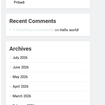
Pribadi
Recent Comments
A WordPress Commenter
on
Hello world!
Archives
July 2026
June 2026
May 2026
April 2026
March 2026