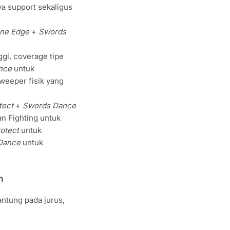
ya support sekaligus
ne Edge
+
Swords
i, coverage tipe
nce
untuk
weeper fisik yang
tect
+
Swords Dance
n Fighting untuk
otect
untuk
Dance
untuk
n
ntung pada jurus,