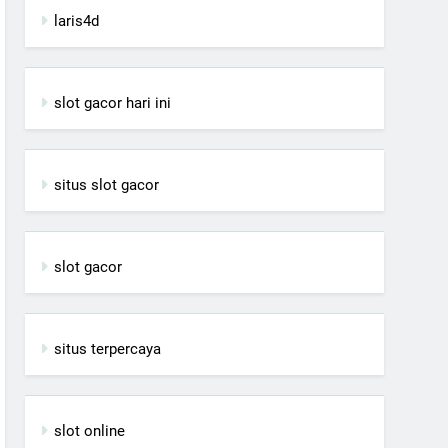
laris4d
slot gacor hari ini
situs slot gacor
slot gacor
situs terpercaya
slot online