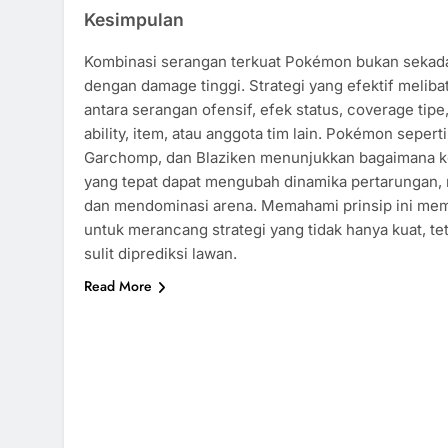
Kesimpulan
Kombinasi serangan terkuat Pokémon bukan sekada
dengan damage tinggi. Strategi yang efektif melib
antara serangan ofensif, efek status, coverage tipe
ability, item, atau anggota tim lain. Pokémon seper
Garchomp, dan Blaziken menunjukkan bagaimana k
yang tepat dapat mengubah dinamika pertarungan,
dan mendominasi arena. Memahami prinsip ini me
untuk merancang strategi yang tidak hanya kuat, tet
sulit diprediksi lawan.
Read More