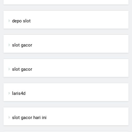
depo slot
slot gacor
slot gacor
laris4d
slot gacor hari ini