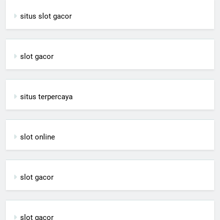
situs slot gacor
slot gacor
situs terpercaya
slot online
slot gacor
slot gacor