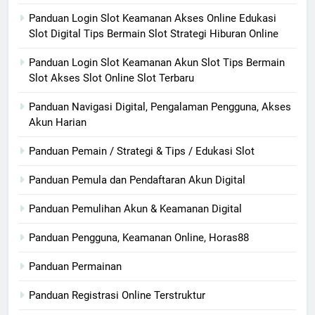
Panduan Login Slot Keamanan Akses Online Edukasi
Slot Digital Tips Bermain Slot Strategi Hiburan Online
Panduan Login Slot Keamanan Akun Slot Tips Bermain
Slot Akses Slot Online Slot Terbaru
Panduan Navigasi Digital, Pengalaman Pengguna, Akses
Akun Harian
Panduan Pemain / Strategi & Tips / Edukasi Slot
Panduan Pemula dan Pendaftaran Akun Digital
Panduan Pemulihan Akun & Keamanan Digital
Panduan Pengguna, Keamanan Online, Horas88
Panduan Permainan
Panduan Registrasi Online Terstruktur