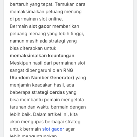
bertaruh yang tepat. Temukan cara
memaksimalkan peluang menang
di permainan slot online.
Bermain
slot gacor
memberikan
peluang menang yang lebih tinggi,
namun masih ada strategi yang
bisa diterapkan untuk
memaksimalkan keuntungan
.
Meskipun hasil dari permainan slot
sangat dipengaruhi oleh
RNG
(Random Number Generator)
yang
menjamin keacakan hasil, ada
beberapa
strategi cerdas
yang
bisa membantu pemain mengelola
taruhan dan waktu bermain dengan
lebih baik. Dalam artikel ini, kita
akan mengupas berbagai strategi
untuk bermain
slot gacor
agar
lebih menguntungkan.