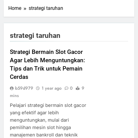
Home
strategi taruhan
strategi taruhan
Strategi Bermain Slot Gacor
Agar Lebih Menguntungkan:
Tips dan Trik untuk Pemain
Cerdas
b59d979
1 year ago
0
9
mins
Pelajari strategi bermain slot gacor
yang efektif agar lebih
menguntungkan, mulai dari
pemilihan mesin slot hingga
manajemen bankroll dan teknik