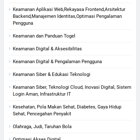
Keamanan Aplikasi Web,Rekayasa Frontend,Arsitektur
Backend,Manajemen Identitas,Optimasi Pengalaman
Pengguna
Keamanan dan Panduan Togel
Keamanan Digital & Aksesibilitas
Keamanan Digital & Pengalaman Pengguna
Keamanan Siber & Edukasi Teknologi
Keamanan Siber, Teknologi Cloud, Inovasi Digital, Sistem
Login Aman, Infrastruktur IT
Kesehatan, Pola Makan Sehat, Diabetes, Gaya Hidup
Sehat, Pencegahan Penyakit
Olahraga, Judi, Taruhan Bola
Optimasi Akses Digital