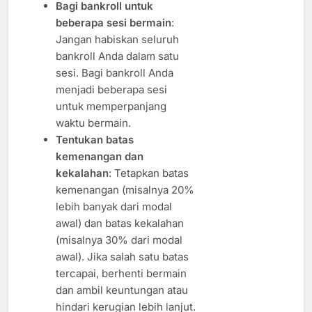
Bagi bankroll untuk
beberapa sesi bermain
:
Jangan habiskan seluruh
bankroll Anda dalam satu
sesi. Bagi bankroll Anda
menjadi beberapa sesi
untuk memperpanjang
waktu bermain.
Tentukan batas
kemenangan dan
kekalahan
: Tetapkan batas
kemenangan (misalnya 20%
lebih banyak dari modal
awal) dan batas kekalahan
(misalnya 30% dari modal
awal). Jika salah satu batas
tercapai, berhenti bermain
dan ambil keuntungan atau
hindari kerugian lebih lanjut.