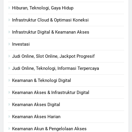
Hiburan, Teknologi, Gaya Hidup
Infrastruktur Cloud & Optimasi Koneksi
Infrastruktur Digital & Keamanan Akses
Investasi
Judi Online, Slot Online, Jackpot Progresif
Judi Online, Teknologi, Informasi Terpercaya
Keamanan & Teknologi Digital
Keamanan Akses & Infrastruktur Digital
Keamanan Akses Digital
Keamanan Akses Harian
Keamanan Akun & Pengelolaan Akses