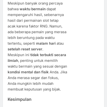
Meskipun banyak orang percaya
bahwa
waktu bermain
dapat
mempengaruhi hasil, sebenarnya
hasil dari permainan slot tetap
acak karena faktor RNG. Namun,
ada beberapa pemain yang merasa
lebih beruntung pada waktu
tertentu, seperti
malam hari
atau
setelah reset server
.
Meskipun ini
tidak terbukti secara
ilmiah
, penting untuk memilih
waktu bermain yang sesuai dengan
kondisi mental dan fisik
Anda. Jika
Anda merasa segar dan fokus,
Anda mungkin lebih mudah
membuat keputusan yang bijak.
Kesimpulan