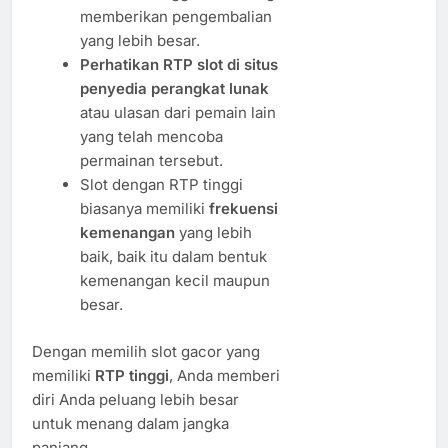
memberikan pengembalian
yang lebih besar.
Perhatikan RTP slot di situs
penyedia perangkat lunak
atau ulasan dari pemain lain
yang telah mencoba
permainan tersebut.
Slot dengan RTP tinggi
biasanya memiliki
frekuensi
kemenangan
yang lebih
baik, baik itu dalam bentuk
kemenangan kecil maupun
besar.
Dengan memilih slot gacor yang
memiliki
RTP tinggi
, Anda memberi
diri Anda peluang lebih besar
untuk menang dalam jangka
panjang.