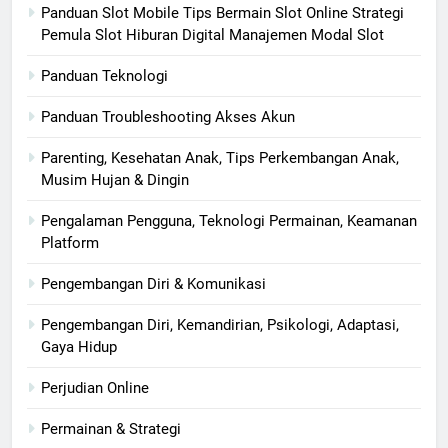
Panduan Slot Mobile Tips Bermain Slot Online Strategi
Pemula Slot Hiburan Digital Manajemen Modal Slot
Panduan Teknologi
Panduan Troubleshooting Akses Akun
Parenting, Kesehatan Anak, Tips Perkembangan Anak,
Musim Hujan & Dingin
Pengalaman Pengguna, Teknologi Permainan, Keamanan
Platform
Pengembangan Diri & Komunikasi
Pengembangan Diri, Kemandirian, Psikologi, Adaptasi,
Gaya Hidup
Perjudian Online
Permainan & Strategi