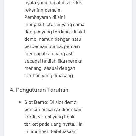
nyata yang dapat ditarik ke
rekening pemain.
Pembayaran di sini
mengikuti aturan yang sama
dengan yang terdapat di slot
demo, namun dengan satu
perbedaan utama: pemain
mendapatkan uang asli
sebagai hadiah jika mereka
menang, sesuai dengan
taruhan yang dipasang.
4.
Pengaturan Taruhan
Slot Demo
: Di slot demo,
pemain biasanya diberikan
kredit virtual yang tidak
terikat pada uang nyata. Hal
ini memberi keleluasaan