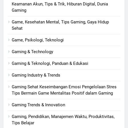
Keamanan Akun, Tips & Trik, Hiburan Digital, Dunia
Gaming
Game, Kesehatan Mental, Tips Gaming, Gaya Hidup
Sehat
Game, Psikologi, Teknologi
Gaming & Technology
Gaming & Teknologi, Panduan & Edukasi
Gaming Industry & Trends
Gaming Sehat Keseimbangan Emosi Pengelolaan Stres
Tips Bermain Game Mentalitas Positif dalam Gaming
Gaming Trends & Innovation
Gaming, Pendidikan, Manajemen Waktu, Produktivitas,
Tips Belajar