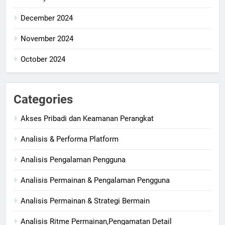
December 2024
November 2024
October 2024
Categories
Akses Pribadi dan Keamanan Perangkat
Analisis & Performa Platform
Analisis Pengalaman Pengguna
Analisis Permainan & Pengalaman Pengguna
Analisis Permainan & Strategi Bermain
Analisis Ritme Permainan,Pengamatan Detail