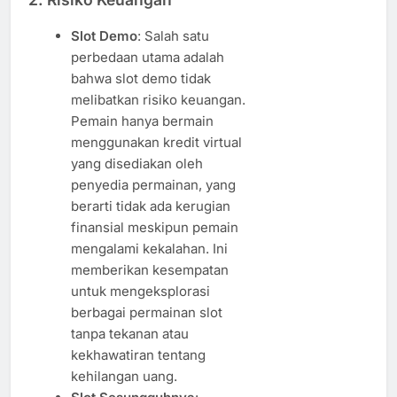
Slot Demo
: Salah satu
perbedaan utama adalah
bahwa slot demo tidak
melibatkan risiko keuangan.
Pemain hanya bermain
menggunakan kredit virtual
yang disediakan oleh
penyedia permainan, yang
berarti tidak ada kerugian
finansial meskipun pemain
mengalami kekalahan. Ini
memberikan kesempatan
untuk mengeksplorasi
berbagai permainan slot
tanpa tekanan atau
kekhawatiran tentang
kehilangan uang.