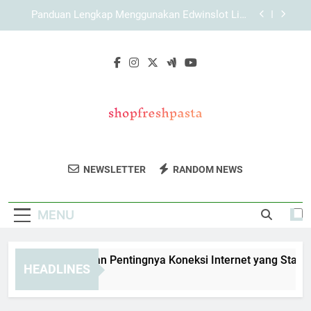
Skip
EDWINSLOT Login: Analisis Akses dari Sisi
to
Kecepatan dan Kemudahan
content
Login Edwinslot dan Pentingnya Memilih Akses
yang Tepat untuk Pengguna
TIARA4D Login dan Pentingnya Koneksi Internet
yang Stabil untuk Akses Lebih Lancar
Panduan Lengkap Menggunakan Edwinslot Link
Alternatif Tanpa Kendala Akses
EDWINSLOT Login: Analisis Akses dari Sisi
Kecepatan dan Kemudahan
Shop Fresh
Nikmati Pasta Segar Dan Bahan Masakan
Login Edwinslot dan Pentingnya Memilih Akses
NEWSLETTER
RANDOM NEWS
Pasta
yang Tepat untuk Pengguna
Khas Italia Dari Shop Fresh Pasta. Untuk
Pengalaman Kuliner Yang Otentik.
MENU
ARA4D Login dan Pentingnya Koneksi Internet yang Stabil unt
HEADLINES
Weeks Ago