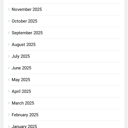
November 2025
October 2025
September 2025
August 2025
July 2025
June 2025
May 2025
April 2025
March 2025
February 2025
January 2025