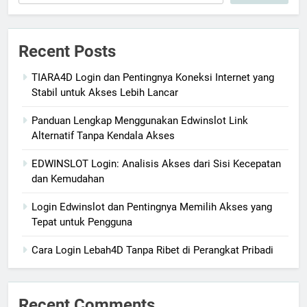
Recent Posts
TIARA4D Login dan Pentingnya Koneksi Internet yang
Stabil untuk Akses Lebih Lancar
Panduan Lengkap Menggunakan Edwinslot Link
Alternatif Tanpa Kendala Akses
EDWINSLOT Login: Analisis Akses dari Sisi Kecepatan
dan Kemudahan
Login Edwinslot dan Pentingnya Memilih Akses yang
Tepat untuk Pengguna
Cara Login Lebah4D Tanpa Ribet di Perangkat Pribadi
Recent Comments