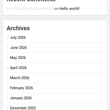
A WordPress Commenter
on
Hello world!
Archives
July 2026
June 2026
May 2026
April 2026
March 2026
February 2026
January 2026
December 2025