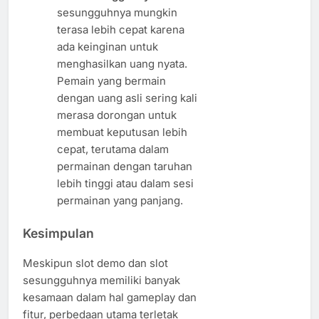
sesungguhnya mungkin
terasa lebih cepat karena
ada keinginan untuk
menghasilkan uang nyata.
Pemain yang bermain
dengan uang asli sering kali
merasa dorongan untuk
membuat keputusan lebih
cepat, terutama dalam
permainan dengan taruhan
lebih tinggi atau dalam sesi
permainan yang panjang.
Kesimpulan
Meskipun slot demo dan slot
sesungguhnya memiliki banyak
kesamaan dalam hal gameplay dan
fitur, perbedaan utama terletak