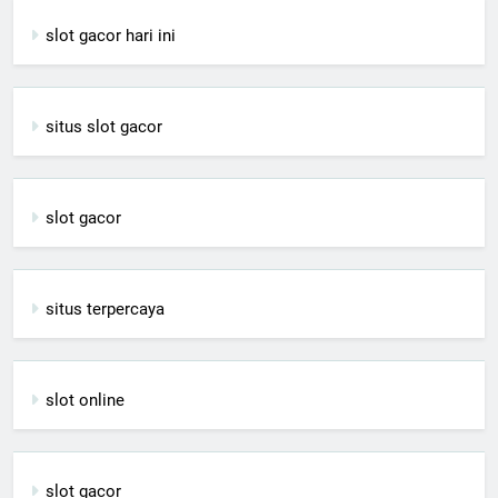
slot gacor hari ini
situs slot gacor
slot gacor
situs terpercaya
slot online
slot gacor