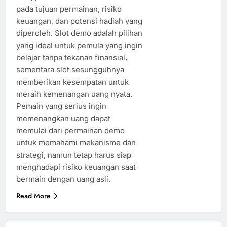
pada tujuan permainan, risiko
keuangan, dan potensi hadiah yang
diperoleh. Slot demo adalah pilihan
yang ideal untuk pemula yang ingin
belajar tanpa tekanan finansial,
sementara slot sesungguhnya
memberikan kesempatan untuk
meraih kemenangan uang nyata.
Pemain yang serius ingin
memenangkan uang dapat
memulai dari permainan demo
untuk memahami mekanisme dan
strategi, namun tetap harus siap
menghadapi risiko keuangan saat
bermain dengan uang asli.
Read More