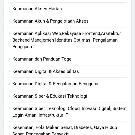
Keamanan Akses Harian
Keamanan Akun & Pengelolaan Akses
Keamanan Aplikasi Web,Rekayasa Frontend,Arsitektur
Backend,Manajemen Identitas,Optimasi Pengalaman
Pengguna
Keamanan dan Panduan Togel
Keamanan Digital & Aksesibilitas
Keamanan Digital & Pengalaman Pengguna
Keamanan Siber & Edukasi Teknologi
Keamanan Siber, Teknologi Cloud, Inovasi Digital, Sistem
Login Aman, Infrastruktur IT
Kesehatan, Pola Makan Sehat, Diabetes, Gaya Hidup
Sehat, Pencegahan Penyakit