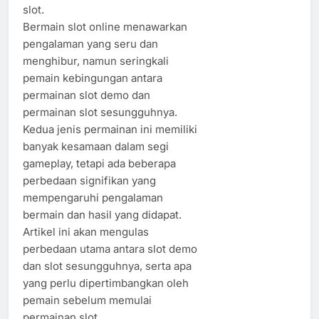
slot.
Bermain slot online menawarkan
pengalaman yang seru dan
menghibur, namun seringkali
pemain kebingungan antara
permainan slot demo dan
permainan slot sesungguhnya.
Kedua jenis permainan ini memiliki
banyak kesamaan dalam segi
gameplay, tetapi ada beberapa
perbedaan signifikan yang
mempengaruhi pengalaman
bermain dan hasil yang didapat.
Artikel ini akan mengulas
perbedaan utama antara slot demo
dan slot sesungguhnya, serta apa
yang perlu dipertimbangkan oleh
pemain sebelum memulai
permainan slot.