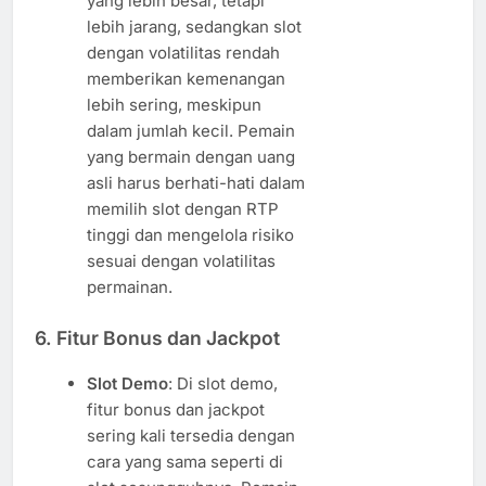
yang lebih besar, tetapi
lebih jarang, sedangkan slot
dengan volatilitas rendah
memberikan kemenangan
lebih sering, meskipun
dalam jumlah kecil. Pemain
yang bermain dengan uang
asli harus berhati-hati dalam
memilih slot dengan RTP
tinggi dan mengelola risiko
sesuai dengan volatilitas
permainan.
6.
Fitur Bonus dan Jackpot
Slot Demo
: Di slot demo,
fitur bonus dan jackpot
sering kali tersedia dengan
cara yang sama seperti di