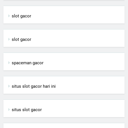
slot gacor
slot gacor
spaceman gacor
situs slot gacor hari ini
situs slot gacor