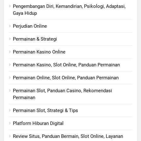
Pengembangan Diri, Kemandirian, Psikologi, Adaptasi,
Gaya Hidup
Perjudian Online
Permainan & Strategi
Permainan Kasino Online
Permainan Kasino, Slot Online, Panduan Permainan
Permainan Online, Slot Online, Panduan Permainan
Permainan Slot, Panduan Casino, Rekomendasi
Permainan
Permainan Slot, Strategi & Tips
Platform Hiburan Digital
Review Situs, Panduan Bermain, Slot Online, Layanan