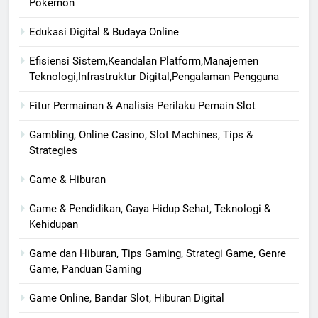
Pokémon
Edukasi Digital & Budaya Online
Efisiensi Sistem,Keandalan Platform,Manajemen
Teknologi,Infrastruktur Digital,Pengalaman Pengguna
Fitur Permainan & Analisis Perilaku Pemain Slot
Gambling, Online Casino, Slot Machines, Tips &
Strategies
Game & Hiburan
Game & Pendidikan, Gaya Hidup Sehat, Teknologi &
Kehidupan
Game dan Hiburan, Tips Gaming, Strategi Game, Genre
Game, Panduan Gaming
Game Online, Bandar Slot, Hiburan Digital