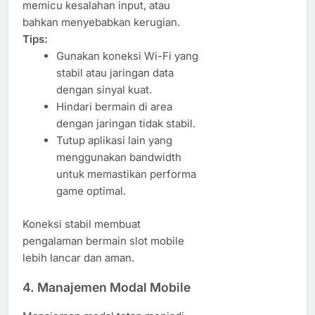
memicu kesalahan input, atau
bahkan menyebabkan kerugian.
Tips:
Gunakan koneksi Wi-Fi yang
stabil atau jaringan data
dengan sinyal kuat.
Hindari bermain di area
dengan jaringan tidak stabil.
Tutup aplikasi lain yang
menggunakan bandwidth
untuk memastikan performa
game optimal.
Koneksi stabil membuat
pengalaman bermain slot mobile
lebih lancar dan aman.
4. Manajemen Modal Mobile