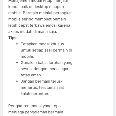
Manajemen modal tetap menjadi
kunci, baik di desktop maupun
mobile. Bermain melalui perangkat
mobile sering membuat pemain
lebih cepat terbawa emosi karena
akses mudah di mana saja.
Tips:
Tetapkan modal khusus
untuk setiap sesi bermain di
mobile.
Gunakan batas taruhan yang
sesuai dengan modal agar
tetap aman.
Jangan bermain terus-
menerus, terutama saat
kalah beruntun.
Pengaturan modal yang tepat
menjaga pengalaman bermain