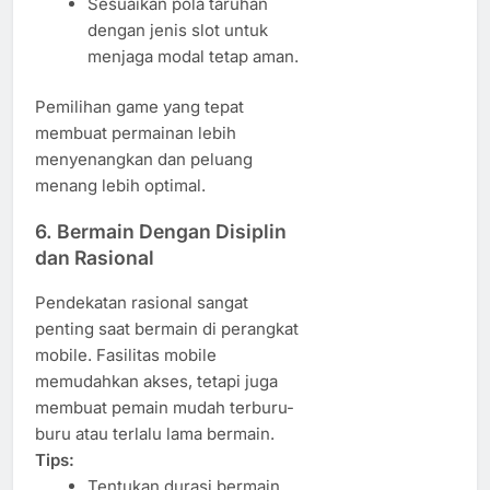
Sesuaikan pola taruhan
dengan jenis slot untuk
menjaga modal tetap aman.
Pemilihan game yang tepat
membuat permainan lebih
menyenangkan dan peluang
menang lebih optimal.
6. Bermain Dengan Disiplin
dan Rasional
Pendekatan rasional sangat
penting saat bermain di perangkat
mobile. Fasilitas mobile
memudahkan akses, tetapi juga
membuat pemain mudah terburu-
buru atau terlalu lama bermain.
Tips:
Tentukan durasi bermain