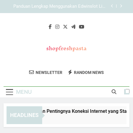
Skip
EDWINSLOT Login: Analisis Akses dari Sisi
to
Kecepatan dan Kemudahan
content
Login Edwinslot dan Pentingnya Memilih Akses
yang Tepat untuk Pengguna
TIARA4D Login dan Pentingnya Koneksi Internet
yang Stabil untuk Akses Lebih Lancar
Panduan Lengkap Menggunakan Edwinslot Link
Alternatif Tanpa Kendala Akses
EDWINSLOT Login: Analisis Akses dari Sisi
Kecepatan dan Kemudahan
Shop Fresh
Nikmati Pasta Segar Dan Bahan Masakan
Login Edwinslot dan Pentingnya Memilih Akses
NEWSLETTER
RANDOM NEWS
Pasta
yang Tepat untuk Pengguna
Khas Italia Dari Shop Fresh Pasta. Untuk
Pengalaman Kuliner Yang Otentik.
MENU
ARA4D Login dan Pentingnya Koneksi Internet yang Stabil unt
HEADLINES
Weeks Ago