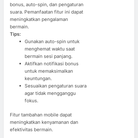
bonus, auto-spin, dan pengaturan
suara. Pemanfaatan fitur ini dapat
meningkatkan pengalaman
bermain.
Tips:
Gunakan auto-spin untuk
menghemat waktu saat
bermain sesi panjang.
Aktifkan notifikasi bonus
untuk memaksimalkan
keuntungan.
Sesuaikan pengaturan suara
agar tidak mengganggu
fokus.
Fitur tambahan mobile dapat
meningkatkan kenyamanan dan
efektivitas bermain.