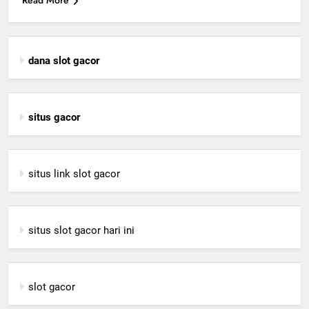
Read More
dana slot gacor
situs gacor
situs link slot gacor
situs slot gacor hari ini
slot gacor