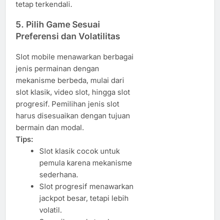
tetap terkendali.
5. Pilih Game Sesuai
Preferensi dan Volatilitas
Slot mobile menawarkan berbagai
jenis permainan dengan
mekanisme berbeda, mulai dari
slot klasik, video slot, hingga slot
progresif. Pemilihan jenis slot
harus disesuaikan dengan tujuan
bermain dan modal.
Tips:
Slot klasik cocok untuk
pemula karena mekanisme
sederhana.
Slot progresif menawarkan
jackpot besar, tetapi lebih
volatil.