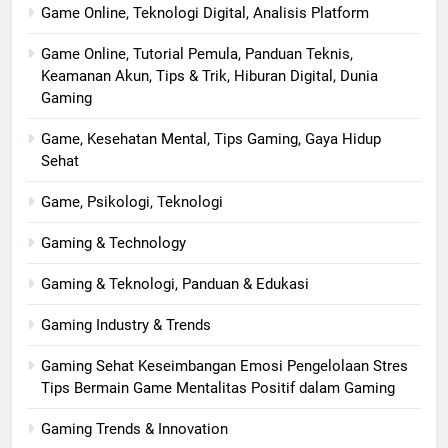
Game Online, Teknologi Digital, Analisis Platform
Game Online, Tutorial Pemula, Panduan Teknis,
Keamanan Akun, Tips & Trik, Hiburan Digital, Dunia
Gaming
Game, Kesehatan Mental, Tips Gaming, Gaya Hidup
Sehat
Game, Psikologi, Teknologi
Gaming & Technology
Gaming & Teknologi, Panduan & Edukasi
Gaming Industry & Trends
Gaming Sehat Keseimbangan Emosi Pengelolaan Stres
Tips Bermain Game Mentalitas Positif dalam Gaming
Gaming Trends & Innovation