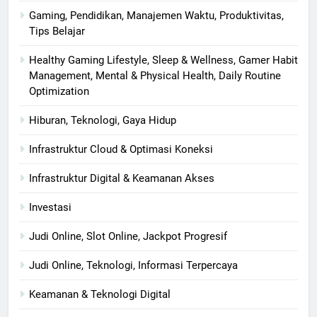
Gaming, Pendidikan, Manajemen Waktu, Produktivitas,
Tips Belajar
Healthy Gaming Lifestyle, Sleep & Wellness, Gamer Habit
Management, Mental & Physical Health, Daily Routine
Optimization
Hiburan, Teknologi, Gaya Hidup
Infrastruktur Cloud & Optimasi Koneksi
Infrastruktur Digital & Keamanan Akses
Investasi
Judi Online, Slot Online, Jackpot Progresif
Judi Online, Teknologi, Informasi Terpercaya
Keamanan & Teknologi Digital