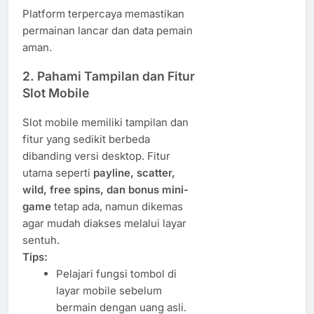
Platform terpercaya memastikan
permainan lancar dan data pemain
aman.
2. Pahami Tampilan dan Fitur
Slot Mobile
Slot mobile memiliki tampilan dan
fitur yang sedikit berbeda
dibanding versi desktop. Fitur
utama seperti
payline, scatter,
wild, free spins, dan bonus mini-
game
tetap ada, namun dikemas
agar mudah diakses melalui layar
sentuh.
Tips:
Pelajari fungsi tombol di
layar mobile sebelum
bermain dengan uang asli.