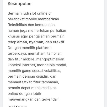
Kesimpulan
Bermain judi slot online di
perangkat mobile memberikan
fleksibilitas dan kemudahan,
namun juga memerlukan perhatian
khusus agar pengalaman bermain
tetap
aman, nyaman, dan efektif
.
Dengan memilih platform
terpercaya, memahami tampilan
dan fitur mobile, mengoptimalkan
koneksi internet, mengelola modal,
memilih game sesuai volatilitas,
bermain dengan disiplin, dan
memanfaatkan fitur tambahan,
pemain dapat menikmati slot
online dengan lebih
menyenangkan dan terkendali.