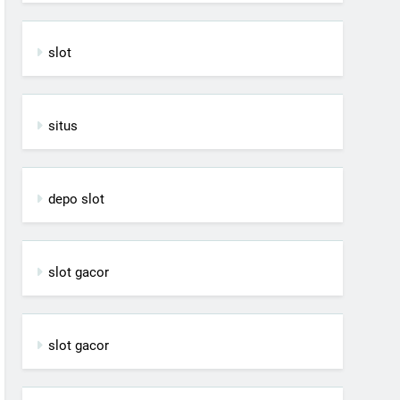
slot
situs
depo slot
slot gacor
slot gacor