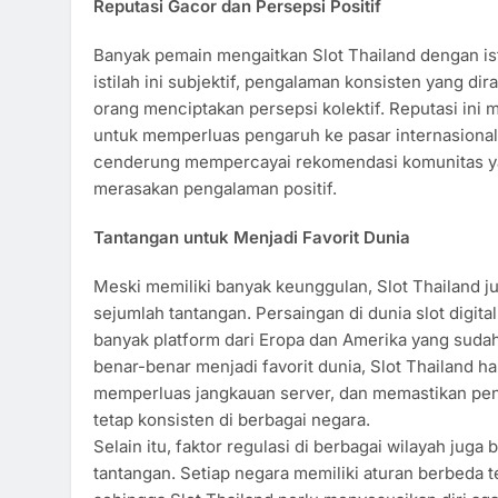
Reputasi Gacor dan Persepsi Positif
Banyak pemain mengaitkan Slot Thailand dengan is
istilah ini subjektif, pengalaman konsisten yang di
orang menciptakan persepsi kolektif. Reputasi ini 
untuk memperluas pengaruh ke pasar internasional
cenderung mempercayai rekomendasi komunitas ya
merasakan pengalaman positif.
Tantangan untuk Menjadi Favorit Dunia
Meski memiliki banyak keunggulan, Slot Thailand 
sejumlah tantangan. Persaingan di dunia slot digita
banyak platform dari Eropa dan Amerika yang suda
benar-benar menjadi favorit dunia, Slot Thailand ha
memperluas jangkauan server, dan memastikan p
tetap konsisten di berbagai negara.
Selain itu, faktor regulasi di berbagai wilayah juga 
tantangan. Setiap negara memiliki aturan berbeda ter