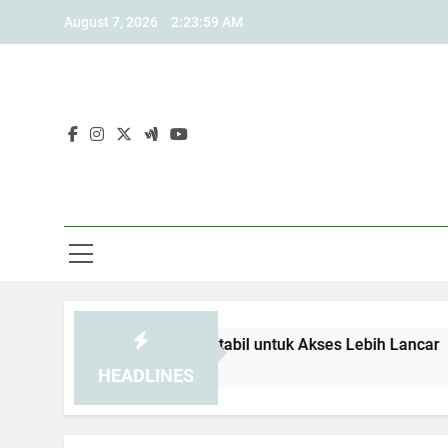
Skip
August 7, 2026
2:24:00 AM
to
content
Sho
Nikmati P
 Internet yang Stabil untuk Akses Lebih Lancar
Pandua
1 Month
HEADLINES