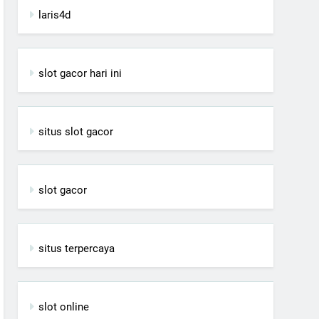
laris4d
slot gacor hari ini
situs slot gacor
slot gacor
situs terpercaya
slot online