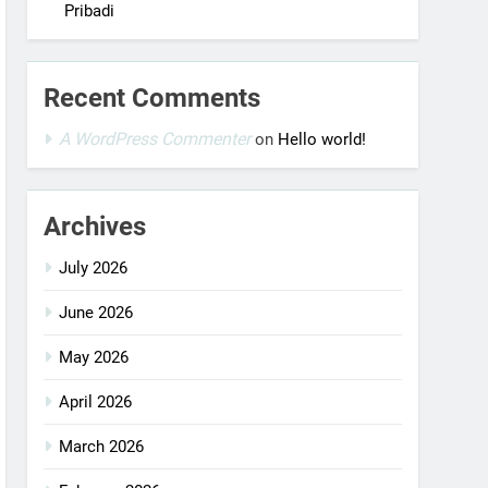
Pribadi
Recent Comments
A WordPress Commenter
on
Hello world!
Archives
July 2026
June 2026
May 2026
April 2026
March 2026