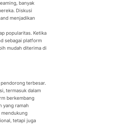
treaming, banyak
ereka. Diskusi
iland menjadikan
p popularitas. Ketika
and sebagai platform
bih mudah diterima di
r pendorong terbesar.
si, termasuk dalam
form berkembang
an yang ramah
ni mendukung
onal, tetapi juga