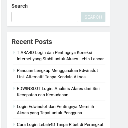
Search
SEARCH
Recent Posts
TIARA4D Login dan Pentingnya Koneksi
Internet yang Stabil untuk Akses Lebih Lancar
Panduan Lengkap Menggunakan Edwinslot
Link Alternatif Tanpa Kendala Akses
EDWINSLOT Login: Analisis Akses dari Sisi
Kecepatan dan Kemudahan
Login Edwinslot dan Pentingnya Memilih
Akses yang Tepat untuk Pengguna
Cara Login Lebah4D Tanpa Ribet di Perangkat