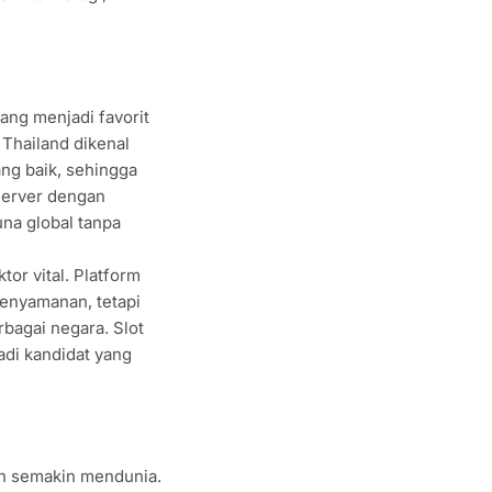
uang menjadi favorit
. Thailand dikenal
ang baik, sehingga
Server dengan
a global tanpa
ktor vital. Platform
enyamanan, tetapi
agai negara. Slot
adi kandidat yang
dan semakin mendunia.