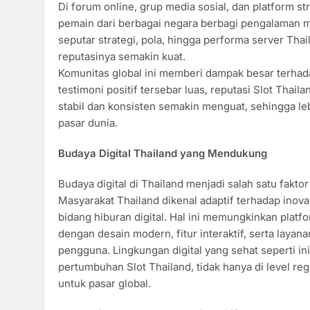
Di forum online, grup media sosial, dan platform s
pemain dari berbagai negara berbagi pengalaman m
seputar strategi, pola, hingga performa server Tha
reputasinya semakin kuat.
Komunitas global ini memberi dampak besar terhada
testimoni positif tersebar luas, reputasi Slot Thail
stabil dan konsisten semakin menguat, sehingga le
pasar dunia.
Budaya Digital Thailand yang Mendukung
Budaya digital di Thailand menjadi salah satu fakto
Masyarakat Thailand dikenal adaptif terhadap inova
bidang hiburan digital. Hal ini memungkinkan plat
dengan desain modern, fitur interaktif, serta layan
pengguna. Lingkungan digital yang sehat seperti i
pertumbuhan Slot Thailand, tidak hanya di level regi
untuk pasar global.