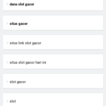
dana slot gacor
situs gacor
situs link slot gacor
situs slot gacor hari ini
slot gacor
slot