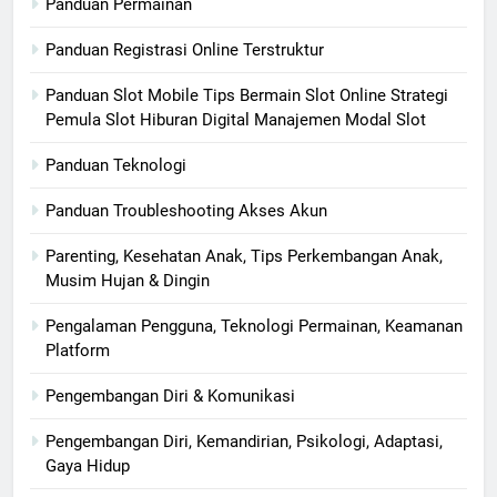
Panduan Permainan
Panduan Registrasi Online Terstruktur
Panduan Slot Mobile Tips Bermain Slot Online Strategi
Pemula Slot Hiburan Digital Manajemen Modal Slot
Panduan Teknologi
Panduan Troubleshooting Akses Akun
Parenting, Kesehatan Anak, Tips Perkembangan Anak,
Musim Hujan & Dingin
Pengalaman Pengguna, Teknologi Permainan, Keamanan
Platform
Pengembangan Diri & Komunikasi
Pengembangan Diri, Kemandirian, Psikologi, Adaptasi,
Gaya Hidup