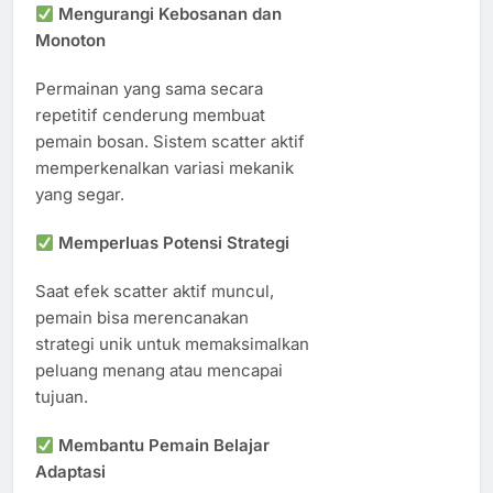
Mengurangi Kebosanan dan
Monoton
Permainan yang sama secara
repetitif cenderung membuat
pemain bosan. Sistem scatter aktif
memperkenalkan variasi mekanik
yang segar.
Memperluas Potensi Strategi
Saat efek scatter aktif muncul,
pemain bisa merencanakan
strategi unik untuk memaksimalkan
peluang menang atau mencapai
tujuan.
Membantu Pemain Belajar
Adaptasi