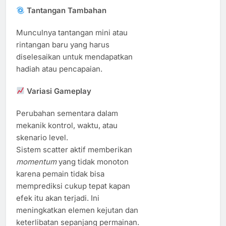
Tantangan Tambahan
Munculnya tantangan mini atau
rintangan baru yang harus
diselesaikan untuk mendapatkan
hadiah atau pencapaian.
Variasi Gameplay
Perubahan sementara dalam
mekanik kontrol, waktu, atau
skenario level.
Sistem scatter aktif memberikan
momentum
yang tidak monoton
karena pemain tidak bisa
memprediksi cukup tepat kapan
efek itu akan terjadi. Ini
meningkatkan elemen kejutan dan
keterlibatan sepanjang permainan.