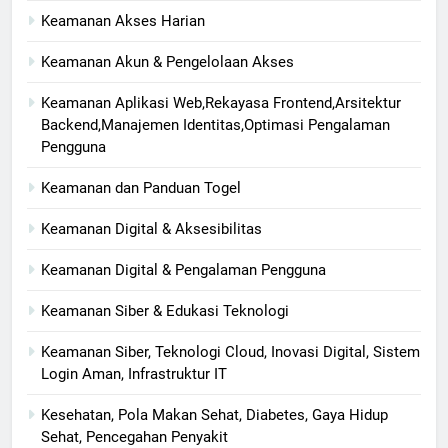
Keamanan Akses Harian
Keamanan Akun & Pengelolaan Akses
Keamanan Aplikasi Web,Rekayasa Frontend,Arsitektur
Backend,Manajemen Identitas,Optimasi Pengalaman
Pengguna
Keamanan dan Panduan Togel
Keamanan Digital & Aksesibilitas
Keamanan Digital & Pengalaman Pengguna
Keamanan Siber & Edukasi Teknologi
Keamanan Siber, Teknologi Cloud, Inovasi Digital, Sistem
Login Aman, Infrastruktur IT
Kesehatan, Pola Makan Sehat, Diabetes, Gaya Hidup
Sehat, Pencegahan Penyakit