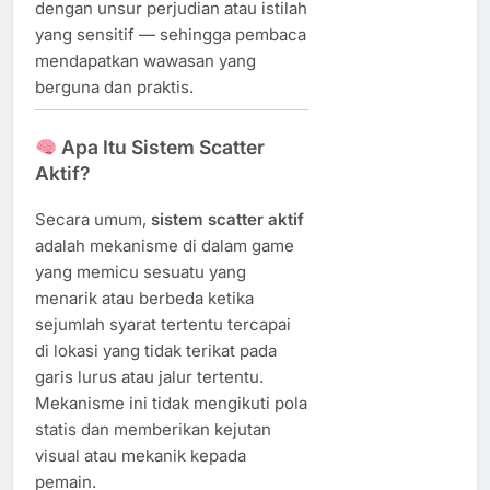
dengan unsur perjudian atau istilah
yang sensitif — sehingga pembaca
mendapatkan wawasan yang
berguna dan praktis.
Apa Itu Sistem Scatter
Aktif?
Secara umum,
sistem scatter aktif
adalah mekanisme di dalam game
yang memicu sesuatu yang
menarik atau berbeda ketika
sejumlah syarat tertentu tercapai
di lokasi yang tidak terikat pada
garis lurus atau jalur tertentu.
Mekanisme ini tidak mengikuti pola
statis dan memberikan kejutan
visual atau mekanik kepada
pemain.