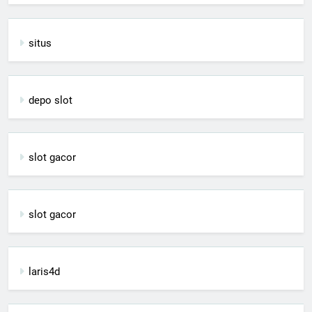
situs
depo slot
slot gacor
slot gacor
laris4d