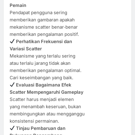
Pemain
Pendapat pengguna sering
memberikan gambaran apakah
mekanisme scatter benar‑benar
memberikan pengalaman positif.
Perhatikan Frekuensi dan
Variasi Scatter
Mekanisme yang terlalu sering
atau terlalu jarang tidak akan
memberikan pengalaman optimal.
Cari keseimbangan yang baik.
Evaluasi Bagaimana Efek
Scatter Mempengaruhi Gameplay
Scatter harus menjadi elemen
yang menambah keseruan, bukan
membingungkan atau mengganggu
konsistensi permainan.
Tinjau Pembaruan dan