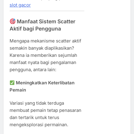
slot gacor
Manfaat Sistem Scatter
Aktif bagi Pengguna
Mengapa mekanisme scatter aktif
semakin banyak diaplikasikan?
Karena ia memberikan sejumlah
manfaat nyata bagi pengalaman
pengguna, antara lain:
Meningkatkan Keterlibatan
Pemain
Variasi yang tidak terduga
membuat pemain tetap penasaran
dan tertarik untuk terus
mengeksplorasi permainan.