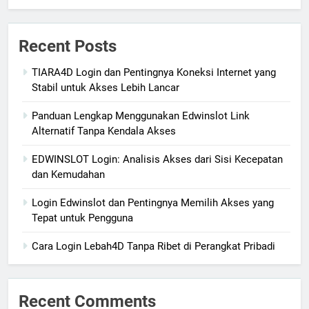
Recent Posts
TIARA4D Login dan Pentingnya Koneksi Internet yang
Stabil untuk Akses Lebih Lancar
Panduan Lengkap Menggunakan Edwinslot Link
Alternatif Tanpa Kendala Akses
EDWINSLOT Login: Analisis Akses dari Sisi Kecepatan
dan Kemudahan
Login Edwinslot dan Pentingnya Memilih Akses yang
Tepat untuk Pengguna
Cara Login Lebah4D Tanpa Ribet di Perangkat Pribadi
Recent Comments