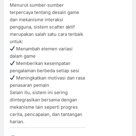
Menurut sumber‑sumber
terpercaya tentang desain game
dan mekanisme interaksi
pengguna, sistem scatter aktif
merupakan salah satu cara terbaik
untuk:
Menambah elemen variasi
dalam game
Memberikan kesempatan
pengalaman berbeda setiap sesi
Meningkatkan motivasi dan rasa
penasaran pemain
Selain itu, sistem ini sering
diintegrasikan bersama dengan
mekanisme lain seperti progres
cerita, pencapaian, dan tantangan
harian.