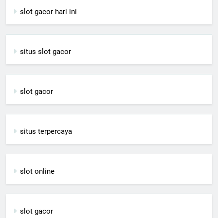
slot gacor hari ini
situs slot gacor
slot gacor
situs terpercaya
slot online
slot gacor