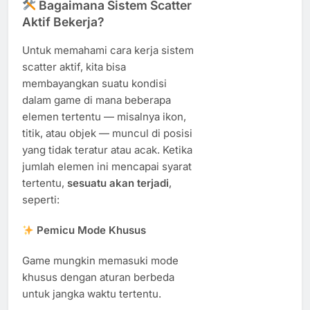
Bagaimana Sistem Scatter
Aktif Bekerja?
Untuk memahami cara kerja sistem
scatter aktif, kita bisa
membayangkan suatu kondisi
dalam game di mana beberapa
elemen tertentu — misalnya ikon,
titik, atau objek — muncul di posisi
yang tidak teratur atau acak. Ketika
jumlah elemen ini mencapai syarat
tertentu,
sesuatu akan terjadi
,
seperti:
Pemicu Mode Khusus
Game mungkin memasuki mode
khusus dengan aturan berbeda
untuk jangka waktu tertentu.