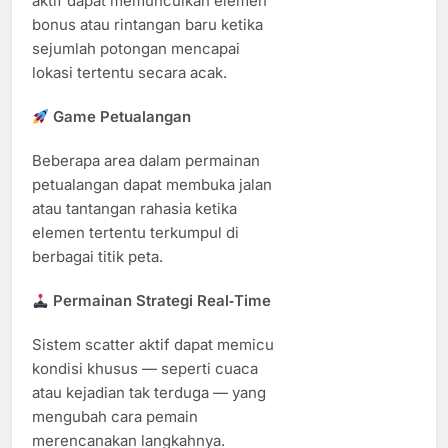
aktif dapat memunculkan elemen
bonus atau rintangan baru ketika
sejumlah potongan mencapai
lokasi tertentu secara acak.
Game Petualangan
Beberapa area dalam permainan
petualangan dapat membuka jalan
atau tantangan rahasia ketika
elemen tertentu terkumpul di
berbagai titik peta.
Permainan Strategi Real‑Time
Sistem scatter aktif dapat memicu
kondisi khusus — seperti cuaca
atau kejadian tak terduga — yang
mengubah cara pemain
merencanakan langkahnya.