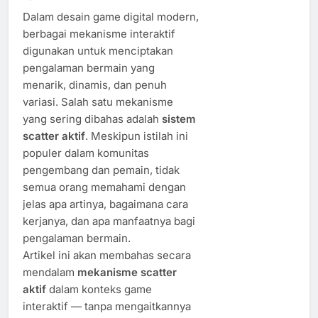
Dalam desain game digital modern,
berbagai mekanisme interaktif
digunakan untuk menciptakan
pengalaman bermain yang
menarik, dinamis, dan penuh
variasi. Salah satu mekanisme
yang sering dibahas adalah
sistem
scatter aktif
. Meskipun istilah ini
populer dalam komunitas
pengembang dan pemain, tidak
semua orang memahami dengan
jelas apa artinya, bagaimana cara
kerjanya, dan apa manfaatnya bagi
pengalaman bermain.
Artikel ini akan membahas secara
mendalam
mekanisme scatter
aktif
dalam konteks game
interaktif — tanpa mengaitkannya