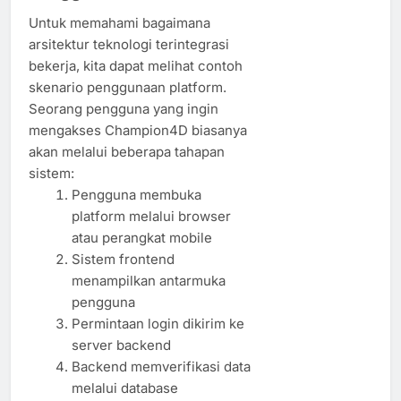
Untuk memahami bagaimana
arsitektur teknologi terintegrasi
bekerja, kita dapat melihat contoh
skenario penggunaan platform.
Seorang pengguna yang ingin
mengakses Champion4D biasanya
akan melalui beberapa tahapan
sistem:
Pengguna membuka
platform melalui browser
atau perangkat mobile
Sistem frontend
menampilkan antarmuka
pengguna
Permintaan login dikirim ke
server backend
Backend memverifikasi data
melalui database