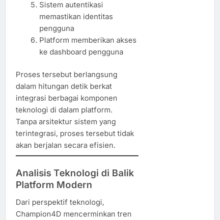
Sistem autentikasi
memastikan identitas
pengguna
Platform memberikan akses
ke dashboard pengguna
Proses tersebut berlangsung
dalam hitungan detik berkat
integrasi berbagai komponen
teknologi di dalam platform.
Tanpa arsitektur sistem yang
terintegrasi, proses tersebut tidak
akan berjalan secara efisien.
Analisis Teknologi di Balik
Platform Modern
Dari perspektif teknologi,
Champion4D mencerminkan tren