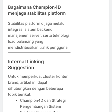
Bagaimana Champion4D
menjaga stabilitas platform
Stabilitas platform dijaga melalui
integrasi sistem backend,
manajemen server, serta teknologi
load balancing yang
mendistribusikan trafik pengguna.
Internal Linking
Suggestion
Untuk memperkuat cluster konten
brand, artikel ini dapat
dihubungkan dengan beberapa
topik berikut:
Champion4D dan Strategi
Pengembangan Sistem