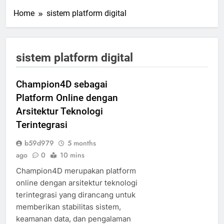
Home
sistem platform digital
sistem platform digital
Champion4D sebagai
Platform Online dengan
Arsitektur Teknologi
Terintegrasi
b59d979
5 months
ago
0
10 mins
Champion4D merupakan platform
online dengan arsitektur teknologi
terintegrasi yang dirancang untuk
memberikan stabilitas sistem,
keamanan data, dan pengalaman