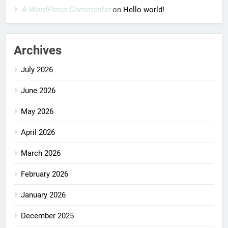
A WordPress Commenter
on
Hello world!
Archives
July 2026
June 2026
May 2026
April 2026
March 2026
February 2026
January 2026
December 2025