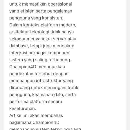
untuk memastikan operasional
yang efisien serta pengalaman
pengguna yang konsisten.
Dalam konteks platform modern,
arsitektur teknologi tidak hanya
sekadar menyangkut server atau
database, tetapi juga mencakup
integrasi berbagai komponen
sistem yang saling terhubung.
Champion4D menunjukkan
pendekatan tersebut dengan
membangun infrastruktur yang
dirancang untuk menangani trafik
pengguna, keamanan data, serta
performa platform secara
keseluruhan.
Artikel ini akan membahas
bagaimana Champion4D
membangun sistem teknologi yang