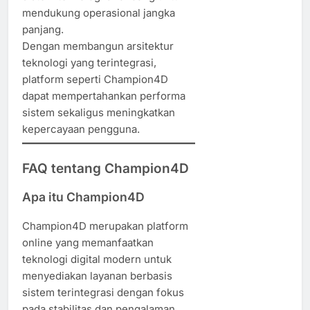
mendukung operasional jangka
panjang.
Dengan membangun arsitektur
teknologi yang terintegrasi,
platform seperti Champion4D
dapat mempertahankan performa
sistem sekaligus meningkatkan
kepercayaan pengguna.
FAQ tentang Champion4D
Apa itu Champion4D
Champion4D merupakan platform
online yang memanfaatkan
teknologi digital modern untuk
menyediakan layanan berbasis
sistem terintegrasi dengan fokus
pada stabilitas dan pengalaman