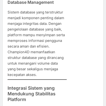
Database Management
Sistem database yang terstruktur
menjadi komponen penting dalam
menjaga integritas data. Dengan
pengelolaan database yang baik,
platform mampu menyimpan serta
memproses informasi pengguna
secara aman dan efisien.
Champion4D memanfaatkan
struktur database yang dirancang
untuk menangani volume data
yang besar sekaligus menjaga
kecepatan akses.
Integrasi Sistem yang
Mendukung Stabilitas
Platform