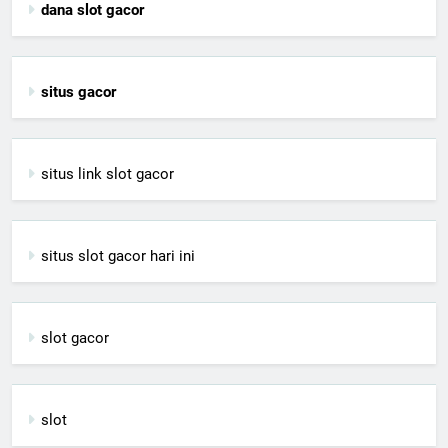
dana slot gacor
situs gacor
situs link slot gacor
situs slot gacor hari ini
slot gacor
slot