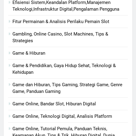
Efisiensi Sistem,Keandalan Platform,Manajemen
Teknologi,Infrastruktur Digital,Pengalaman Pengguna
Fitur Permainan & Analisis Perilaku Pemain Slot
Gambling, Online Casino, Slot Machines, Tips &
Strategies
Game & Hiburan
Game & Pendidikan, Gaya Hidup Sehat, Teknologi &
Kehidupan
Game dan Hiburan, Tips Gaming, Strategi Game, Genre
Game, Panduan Gaming
Game Online, Bandar Slot, Hiburan Digital
Game Online, Teknologi Digital, Analisis Platform
Game Online, Tutorial Pemula, Panduan Teknis,
Keamanan Akun, Tips & Trik, Hiburan Digital, Dunia