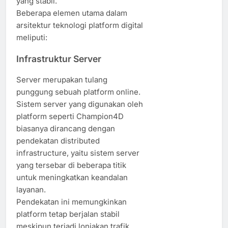
yang stabil.
Beberapa elemen utama dalam
arsitektur teknologi platform digital
meliputi:
Infrastruktur Server
Server merupakan tulang
punggung sebuah platform online.
Sistem server yang digunakan oleh
platform seperti Champion4D
biasanya dirancang dengan
pendekatan distributed
infrastructure, yaitu sistem server
yang tersebar di beberapa titik
untuk meningkatkan keandalan
layanan.
Pendekatan ini memungkinkan
platform tetap berjalan stabil
meskipun terjadi lonjakan trafik