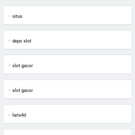
situs
depo slot
slot gacor
slot gacor
laris4d