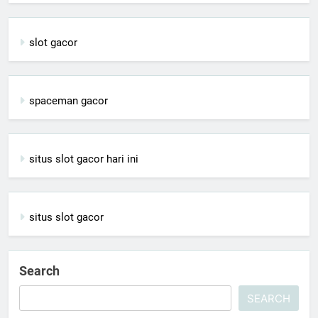
slot gacor
spaceman gacor
situs slot gacor hari ini
situs slot gacor
Search
SEARCH