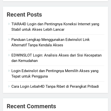
Recent Posts
TIARA4D Login dan Pentingnya Koneksi Internet yang
Stabil untuk Akses Lebih Lancar
Panduan Lengkap Menggunakan Edwinslot Link
Alternatif Tanpa Kendala Akses
EDWINSLOT Login: Analisis Akses dari Sisi Kecepatan
dan Kemudahan
Login Edwinslot dan Pentingnya Memilih Akses yang
Tepat untuk Pengguna
Cara Login Lebah4D Tanpa Ribet di Perangkat Pribadi
Recent Comments