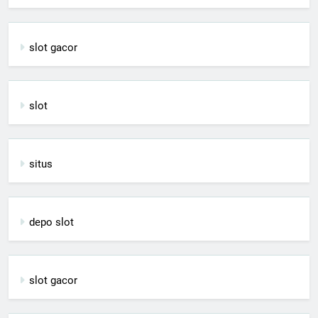
slot gacor
slot
situs
depo slot
slot gacor