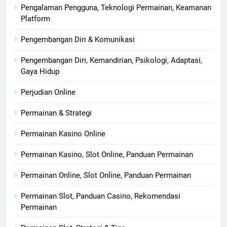
Pengalaman Pengguna, Teknologi Permainan, Keamanan
Platform
Pengembangan Diri & Komunikasi
Pengembangan Diri, Kemandirian, Psikologi, Adaptasi,
Gaya Hidup
Perjudian Online
Permainan & Strategi
Permainan Kasino Online
Permainan Kasino, Slot Online, Panduan Permainan
Permainan Online, Slot Online, Panduan Permainan
Permainan Slot, Panduan Casino, Rekomendasi
Permainan