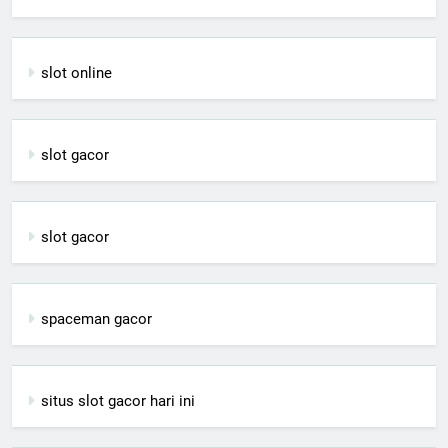
slot online
slot gacor
slot gacor
spaceman gacor
situs slot gacor hari ini