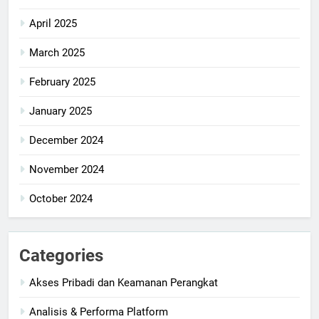
April 2025
March 2025
February 2025
January 2025
December 2024
November 2024
October 2024
Categories
Akses Pribadi dan Keamanan Perangkat
Analisis & Performa Platform