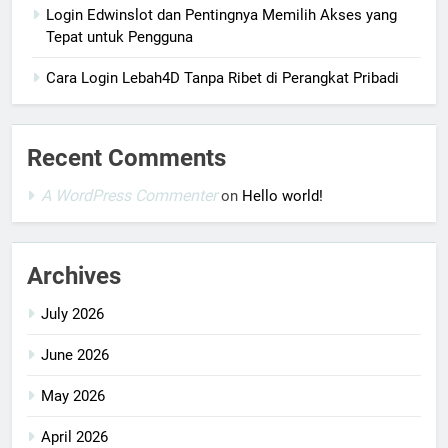
Login Edwinslot dan Pentingnya Memilih Akses yang
Tepat untuk Pengguna
Cara Login Lebah4D Tanpa Ribet di Perangkat Pribadi
Recent Comments
A WordPress Commenter
on
Hello world!
Archives
July 2026
June 2026
May 2026
April 2026