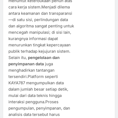
menuntut keterbukaan penuh atas
cara kerja sistem.Menjadi dilema
antara keamanan dan transparansi
—di satu sisi, perlindungan data
dan algoritma sangat penting untuk
mencegah manipulasi; di sisi lain,
kurangnya informasi dapat
menurunkan tingkat kepercayaan
publik terhadap kejujuran sistem.
Selain itu,
pengelolaan dan
penyimpanan data
juga
menghadirkan tantangan
tersendiri.Platform seperti
KAYA787 mengumpulkan data
dalam jumlah besar setiap detik,
mulai dari data teknis hingga
interaksi pengguna.Proses
pengumpulan, penyimpanan, dan
analisis data tersebut harus