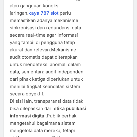
atau gangguan koneksi
jaringan.
kaya 787 slot
perlu
memastikan adanya mekanisme
sinkronisasi dan redundansi data
secara real-time agar informasi
yang tampil di pengguna tetap
akurat dan relevan.Mekanisme
audit otomatis dapat diterapkan
untuk mendeteksi anomali dalam
data, sementara audit independen
dari pihak ketiga diperlukan untuk
menilai tingkat keandalan sistem
secara obyektif.
Di sisi lain, transparansi data tidak
bisa dilepaskan dari
etika publikasi
informasi digital
.Publik berhak
mengetahui bagaimana sistem
mengelola data mereka, tetapi