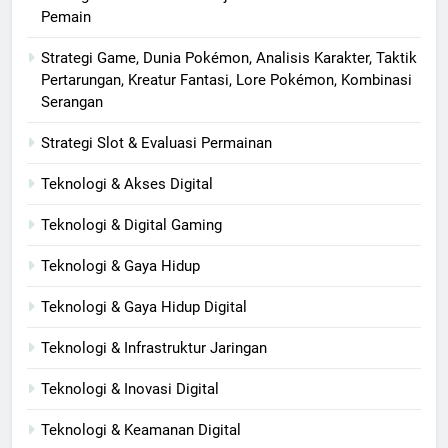
Pemain
Strategi Game, Dunia Pokémon, Analisis Karakter, Taktik
Pertarungan, Kreatur Fantasi, Lore Pokémon, Kombinasi
Serangan
Strategi Slot & Evaluasi Permainan
Teknologi & Akses Digital
Teknologi & Digital Gaming
Teknologi & Gaya Hidup
Teknologi & Gaya Hidup Digital
Teknologi & Infrastruktur Jaringan
Teknologi & Inovasi Digital
Teknologi & Keamanan Digital