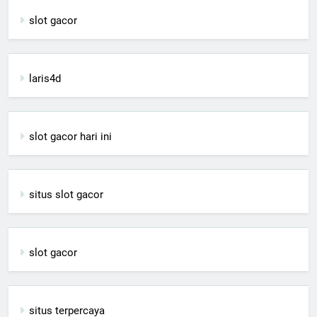
slot gacor
laris4d
slot gacor hari ini
situs slot gacor
slot gacor
situs terpercaya