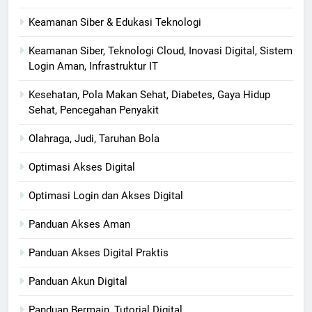
Keamanan Siber & Edukasi Teknologi
Keamanan Siber, Teknologi Cloud, Inovasi Digital, Sistem
Login Aman, Infrastruktur IT
Kesehatan, Pola Makan Sehat, Diabetes, Gaya Hidup
Sehat, Pencegahan Penyakit
Olahraga, Judi, Taruhan Bola
Optimasi Akses Digital
Optimasi Login dan Akses Digital
Panduan Akses Aman
Panduan Akses Digital Praktis
Panduan Akun Digital
Panduan Bermain, Tutorial Digital