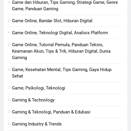
Game dan Hiburan, Tips Gaming, Strategi Game, Genre
Game, Panduan Gaming
Game Online, Bandar Slot, Hiburan Digital
Game Online, Teknologi Digital, Analisis Platform
Game Online, Tutorial Pemula, Panduan Teknis,
Keamanan Akun, Tips & Trik, Hiburan Digital, Dunia
Gaming
Game, Kesehatan Mental, Tips Gaming, Gaya Hidup
Sehat
Game, Psikologi, Teknologi
Gaming & Technology
Gaming & Teknologi, Panduan & Edukasi
Gaming Industry & Trends