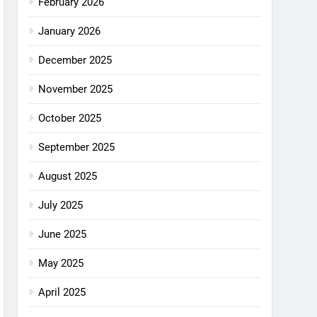
February 2026
January 2026
December 2025
November 2025
October 2025
September 2025
August 2025
July 2025
June 2025
May 2025
April 2025