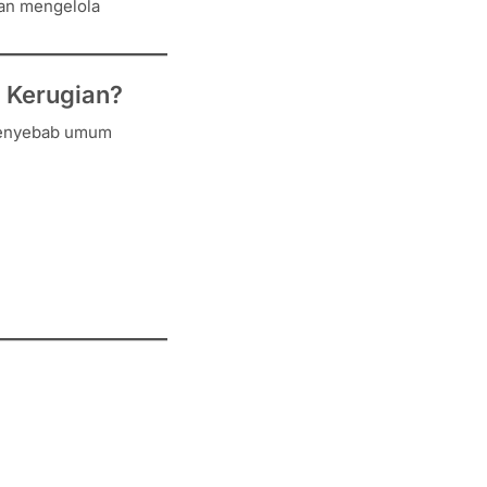
an mengelola
 Kerugian?
penyebab umum