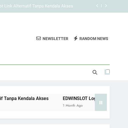
 Link Alternatif Tanpa Kendala Akses
es dari Sisi Kecepatan dan Kemudahan
ilih Akses yang Tepat untuk Pengguna
NEWSLETTER
RANDOM NEWS
 yang Stabil untuk Akses Lebih Lancar
 Link Alternatif Tanpa Kendala Akses
ta. Untuk Pengalaman Kuliner Yang Otentik.
es dari Sisi Kecepatan dan Kemudahan
ilih Akses yang Tepat untuk Pengguna
ndala Akses
EDWINSLOT Login: Analisis Akses dari Sis
1 Month Ago