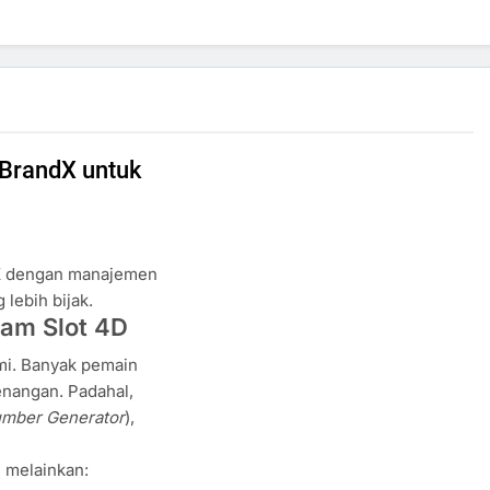
i BrandX untuk
ndX dengan manajemen
lebih bijak.
am Slot 4D
ami. Banyak pemain
nangan. Padahal,
mber Generator
),
, melainkan: