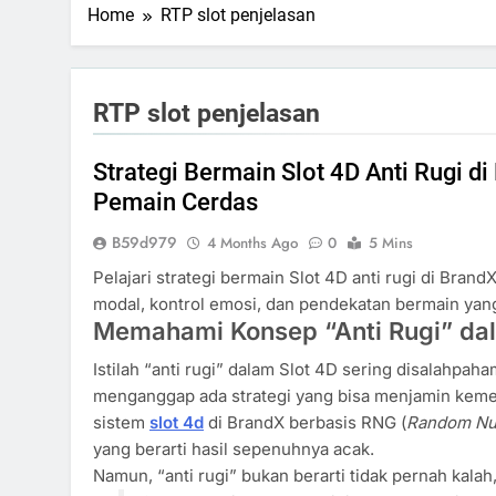
Home
RTP slot penjelasan
RTP slot penjelasan
Strategi Bermain Slot 4D Anti Rugi d
Pemain Cerdas
B59d979
4 Months Ago
0
5 Mins
Pelajari strategi bermain Slot 4D anti rugi di Bra
modal, kontrol emosi, dan pendekatan bermain yang 
Memahami Konsep “Anti Rugi” dal
Istilah “anti rugi” dalam Slot 4D sering disalahpah
menganggap ada strategi yang bisa menjamin keme
sistem
slot 4d
di BrandX berbasis RNG (
Random Nu
yang berarti hasil sepenuhnya acak.
Namun, “anti rugi” bukan berarti tidak pernah kalah