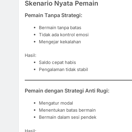
Skenario Nyata Pemain
Pemain Tanpa Strategi:
Bermain tanpa batas
Tidak ada kontrol emosi
Mengejar kekalahan
Hasil:
Saldo cepat habis
Pengalaman tidak stabil
Pemain dengan Strategi Anti Rugi:
Mengatur modal
Menentukan batas bermain
Bermain dalam sesi pendek
Hasil: