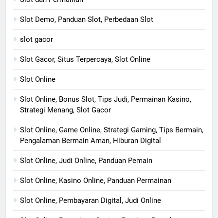
Slot Demo, Panduan Slot, Perbedaan Slot
slot gacor
Slot Gacor, Situs Terpercaya, Slot Online
Slot Online
Slot Online, Bonus Slot, Tips Judi, Permainan Kasino,
Strategi Menang, Slot Gacor
Slot Online, Game Online, Strategi Gaming, Tips Bermain,
Pengalaman Bermain Aman, Hiburan Digital
Slot Online, Judi Online, Panduan Pemain
Slot Online, Kasino Online, Panduan Permainan
Slot Online, Pembayaran Digital, Judi Online