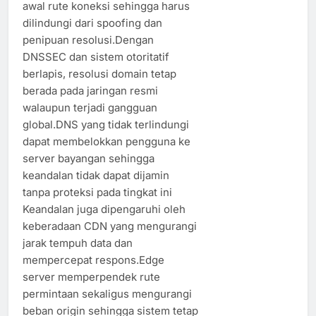
awal rute koneksi sehingga harus
dilindungi dari spoofing dan
penipuan resolusi.Dengan
DNSSEC dan sistem otoritatif
berlapis, resolusi domain tetap
berada pada jaringan resmi
walaupun terjadi gangguan
global.DNS yang tidak terlindungi
dapat membelokkan pengguna ke
server bayangan sehingga
keandalan tidak dapat dijamin
tanpa proteksi pada tingkat ini
Keandalan juga dipengaruhi oleh
keberadaan CDN yang mengurangi
jarak tempuh data dan
mempercepat respons.Edge
server memperpendek rute
permintaan sekaligus mengurangi
beban origin sehingga sistem tetap