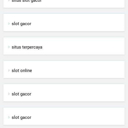
situs slot gacor
slot gacor
situs terpercaya
slot online
slot gacor
slot gacor