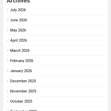
Archives
July 2026
June 2026
May 2026
April 2026
March 2026
February 2026
January 2026
December 2025
November 2025
October 2025