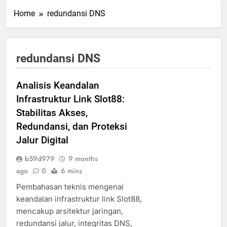
Home
redundansi DNS
redundansi DNS
Analisis Keandalan
Infrastruktur Link Slot88:
Stabilitas Akses,
Redundansi, dan Proteksi
Jalur Digital
b59d979
9 months
ago
0
6 mins
Pembahasan teknis mengenai
keandalan infrastruktur link Slot88,
mencakup arsitektur jaringan,
redundansi jalur, integritas DNS,