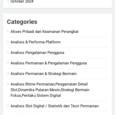
October 2024
Categories
Akses Pribadi dan Keamanan Perangkat
Analisis & Performa Platform
Analisis Pengalaman Pengguna
Analisis Permainan & Pengalaman Pengguna
Analisis Permainan & Strategi Bermain
Analisis Ritme Permainan,Pengamatan Detail
Slot,Dinamika Putaran Mesin,Strategi Bermain
Fokus,Perilaku Sistem Digital
Analisis Slot Digital / Statistik dan Teori Permainan