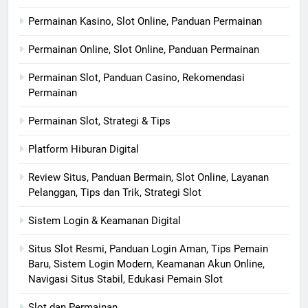
Permainan Kasino, Slot Online, Panduan Permainan
Permainan Online, Slot Online, Panduan Permainan
Permainan Slot, Panduan Casino, Rekomendasi
Permainan
Permainan Slot, Strategi & Tips
Platform Hiburan Digital
Review Situs, Panduan Bermain, Slot Online, Layanan
Pelanggan, Tips dan Trik, Strategi Slot
Sistem Login & Keamanan Digital
Situs Slot Resmi, Panduan Login Aman, Tips Pemain
Baru, Sistem Login Modern, Keamanan Akun Online,
Navigasi Situs Stabil, Edukasi Pemain Slot
Slot dan Permainan