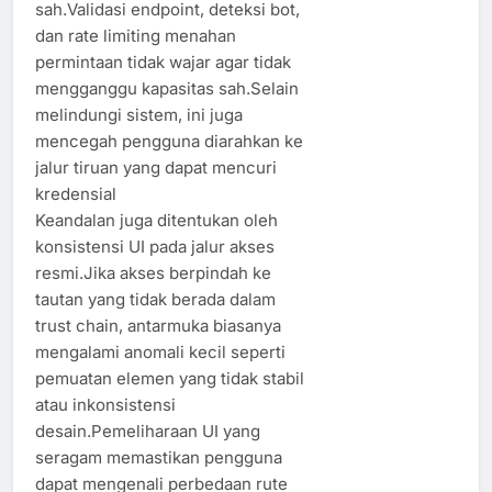
sah.Validasi endpoint, deteksi bot,
dan rate limiting menahan
permintaan tidak wajar agar tidak
mengganggu kapasitas sah.Selain
melindungi sistem, ini juga
mencegah pengguna diarahkan ke
jalur tiruan yang dapat mencuri
kredensial
Keandalan juga ditentukan oleh
konsistensi UI pada jalur akses
resmi.Jika akses berpindah ke
tautan yang tidak berada dalam
trust chain, antarmuka biasanya
mengalami anomali kecil seperti
pemuatan elemen yang tidak stabil
atau inkonsistensi
desain.Pemeliharaan UI yang
seragam memastikan pengguna
dapat mengenali perbedaan rute