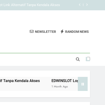
 Link Alternatif Tanpa Kendala Akses
es dari Sisi Kecepatan dan Kemudahan
ilih Akses yang Tepat untuk Pengguna
NEWSLETTER
RANDOM NEWS
 yang Stabil untuk Akses Lebih Lancar
 Link Alternatif Tanpa Kendala Akses
ta. Untuk Pengalaman Kuliner Yang Otentik.
es dari Sisi Kecepatan dan Kemudahan
ilih Akses yang Tepat untuk Pengguna
ndala Akses
EDWINSLOT Login: Analisis Akses dari Sis
1 Month Ago