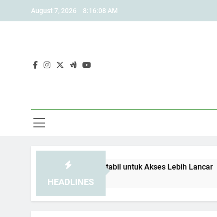
Skip
August 7, 2026
8:16:09 AM
to
content
Sho
Nikmati P
i Internet yang Stabil untuk Akses Lebih Lancar
Pandua
1 Month
HEADLINES