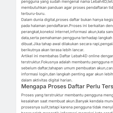
pengguna yang sudah mengenal nama Lebah4D,tet
membutuhkan panduan agar proses pendaftaran tid
terburu-buru.
Dalam dunia digital,proses daftar bukan hanya kegi
pada halaman pendaftaran.Proses ini berkaitan de
perangkat,koneksi internet,informasi akun,kata sa
data,serta pemahaman pengguna terhadap langkah 
dibuat.Jika tahap awal dilakukan secara rapi,peng
berikutnya akan terasa lebih lancar.
Artikel ini membahas Daftar Lebah4D online denga
terstruktur.Fokusnya adalah membantu pengguna 
sebelum daftar,tahapan umum pembuatan akun,ca
informasi login,dan langkah penting agar akun lebi
dalam aktivitas digital harian.
Mengapa Proses Daftar Perlu Ters
Proses yang terstruktur membantu pengguna mengu
kesalahan saat membuat akun.Banyak kendala mun
prosesnya sulit,tetapi karena pengguna tidak meny