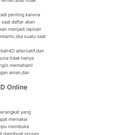
 lemah,atau tidak
adi penting karena
 saat daftar akan
kan menjadi lapisan
bantu jika suatu saat
bah4D alternatif,dan
una tidak hanya
ingin memahami
ngan aman,dan
D Online
perangkat yang
apat memakai
mampu membuka
at membuat proses