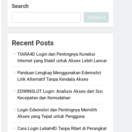
Search
SEARCH
Recent Posts
TIARA4D Login dan Pentingnya Koneksi
Internet yang Stabil untuk Akses Lebih Lancar
Panduan Lengkap Menggunakan Edwinslot
Link Alternatif Tanpa Kendala Akses
EDWINSLOT Login: Analisis Akses dari Sisi
Kecepatan dan Kemudahan
Login Edwinslot dan Pentingnya Memilih
Akses yang Tepat untuk Pengguna
Cara Login Lebah4D Tanpa Ribet di Perangkat