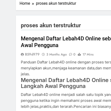
Home
proses akun terstruktur
proses akun terstruktur
Mengenal Daftar Lebah4D Online se
Awal Pengguna
B59d979
3 Months Ago
0
17 Mins
Panduan Daftar Lebah4D online dengan proses ters
menyiapkan akun,menjaga keamanan data,dan mem
jelas.
Mengenal Daftar Lebah4D Online 
Langkah Awal Pengguna
Daftar Lebah4D online menjadi salah satu topik yan
pengguna ketika ingin memahami proses awal mem
lebih jelas,praktis,dan terarah.Pencarian ini biasan