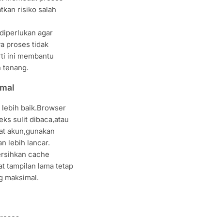
kan risiko salah
diperlukan agar
a proses tidak
rti ini membantu
 tenang.
imal
lebih baik.Browser
ks sulit dibaca,atau
at akun,gunakan
n lebih lancar.
ersihkan cache
 tampilan lama tetap
g maksimal.