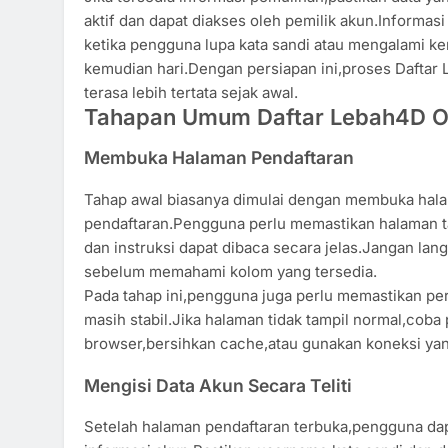
aktif dan dapat diakses oleh pemilik akun.Informas
ketika pengguna lupa kata sandi atau mengalami ken
kemudian hari.Dengan persiapan ini,proses Daftar
terasa lebih tertata sejak awal.
Tahapan Umum Daftar Lebah4D O
Membuka Halaman Pendaftaran
Tahap awal biasanya dimulai dengan membuka hal
pendaftaran.Pengguna perlu memastikan halaman t
dan instruksi dapat dibaca secara jelas.Jangan lan
sebelum memahami kolom yang tersedia.
Pada tahap ini,pengguna juga perlu memastikan pe
masih stabil.Jika halaman tidak tampil normal,coba 
browser,bersihkan cache,atau gunakan koneksi yang
Mengisi Data Akun Secara Teliti
Setelah halaman pendaftaran terbuka,pengguna dap