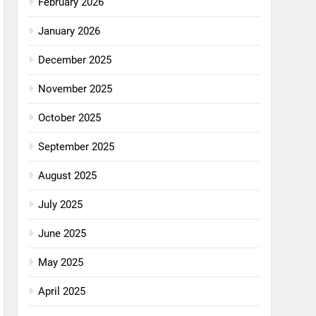
February 2026
January 2026
December 2025
November 2025
October 2025
September 2025
August 2025
July 2025
June 2025
May 2025
April 2025