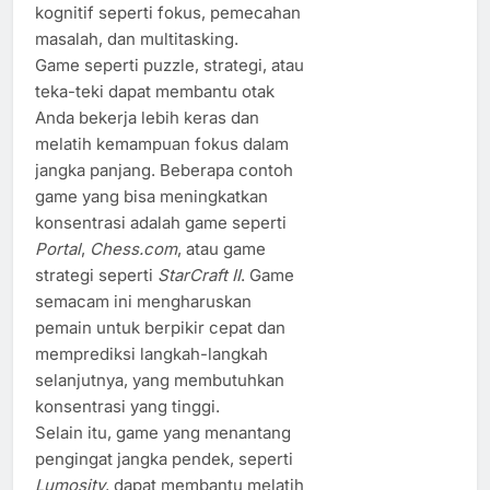
kognitif seperti fokus, pemecahan
masalah, dan multitasking.
Game seperti puzzle, strategi, atau
teka-teki dapat membantu otak
Anda bekerja lebih keras dan
melatih kemampuan fokus dalam
jangka panjang. Beberapa contoh
game yang bisa meningkatkan
konsentrasi adalah game seperti
Portal
,
Chess.com
, atau game
strategi seperti
StarCraft II
. Game
semacam ini mengharuskan
pemain untuk berpikir cepat dan
memprediksi langkah-langkah
selanjutnya, yang membutuhkan
konsentrasi yang tinggi.
Selain itu, game yang menantang
pengingat jangka pendek, seperti
Lumosity
, dapat membantu melatih