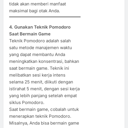
tidak akan memberi manfaat
maksimal bagi otak Anda.
4. Gunakan Teknik Pomodoro
Saat Bermain Game
Teknik Pomodoro adalah salah
satu metode manajemen waktu
yang dapat membantu Anda
meningkatkan konsentrasi, bahkan
saat bermain game. Teknik ini
melibatkan sesi kerja intens
selama 25 menit, diikuti dengan
istirahat 5 menit, dengan sesi kerja
yang lebih panjang setelah empat
siklus Pomodoro.
Saat bermain game, cobalah untuk
menerapkan teknik Pomodoro.
Misalnya, Anda bisa bermain game