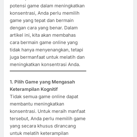
potensi game dalam meningkatkan
konsentrasi, Anda perlu memilih
game yang tepat dan bermain
dengan cara yang benar. Dalam
artikel ini, kita akan membahas
cara bermain game online yang
tidak hanya menyenangkan, tetapi
juga bermanfaat untuk melatih dan
meningkatkan konsentrasi Anda.
1. Pilih Game yang Mengasah
Keterampilan Kognitif
Tidak semua game online dapat
membantu meningkatkan
konsentrasi. Untuk meraih manfaat
tersebut, Anda perlu memilih game
yang secara khusus dirancang
untuk melatih keterampilan