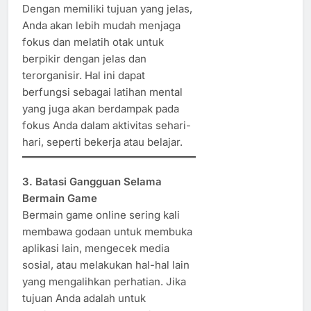
Dengan memiliki tujuan yang jelas,
Anda akan lebih mudah menjaga
fokus dan melatih otak untuk
berpikir dengan jelas dan
terorganisir. Hal ini dapat
berfungsi sebagai latihan mental
yang juga akan berdampak pada
fokus Anda dalam aktivitas sehari-
hari, seperti bekerja atau belajar.
3. Batasi Gangguan Selama
Bermain Game
Bermain game online sering kali
membawa godaan untuk membuka
aplikasi lain, mengecek media
sosial, atau melakukan hal-hal lain
yang mengalihkan perhatian. Jika
tujuan Anda adalah untuk