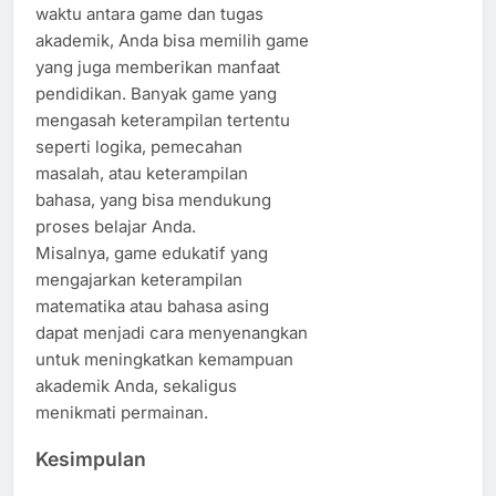
waktu antara game dan tugas
akademik, Anda bisa memilih game
yang juga memberikan manfaat
pendidikan. Banyak game yang
mengasah keterampilan tertentu
seperti logika, pemecahan
masalah, atau keterampilan
bahasa, yang bisa mendukung
proses belajar Anda.
Misalnya, game edukatif yang
mengajarkan keterampilan
matematika atau bahasa asing
dapat menjadi cara menyenangkan
untuk meningkatkan kemampuan
akademik Anda, sekaligus
menikmati permainan.
Kesimpulan