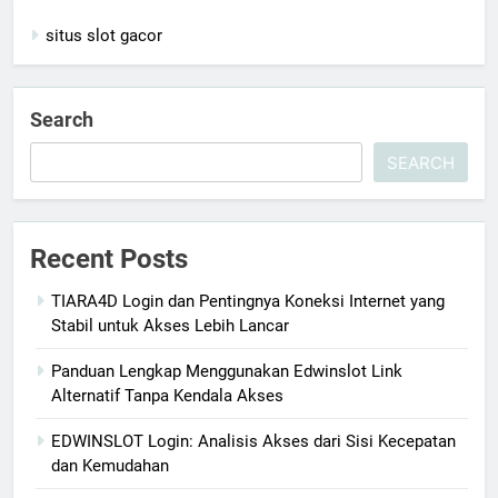
situs slot gacor
Search
SEARCH
Recent Posts
TIARA4D Login dan Pentingnya Koneksi Internet yang
Stabil untuk Akses Lebih Lancar
Panduan Lengkap Menggunakan Edwinslot Link
Alternatif Tanpa Kendala Akses
EDWINSLOT Login: Analisis Akses dari Sisi Kecepatan
dan Kemudahan