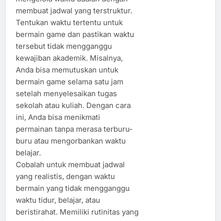
membuat jadwal yang terstruktur.
Tentukan waktu tertentu untuk
bermain game dan pastikan waktu
tersebut tidak mengganggu
kewajiban akademik. Misalnya,
Anda bisa memutuskan untuk
bermain game selama satu jam
setelah menyelesaikan tugas
sekolah atau kuliah. Dengan cara
ini, Anda bisa menikmati
permainan tanpa merasa terburu-
buru atau mengorbankan waktu
belajar.
Cobalah untuk membuat jadwal
yang realistis, dengan waktu
bermain yang tidak mengganggu
waktu tidur, belajar, atau
beristirahat. Memiliki rutinitas yang