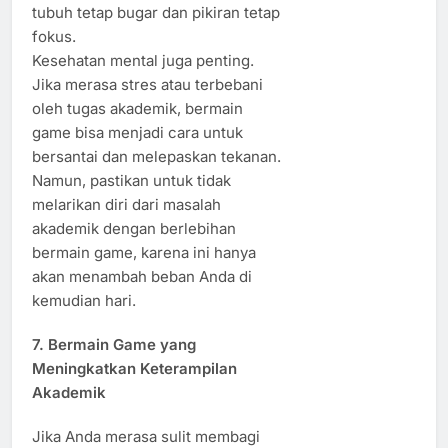
tubuh tetap bugar dan pikiran tetap
fokus.
Kesehatan mental juga penting.
Jika merasa stres atau terbebani
oleh tugas akademik, bermain
game bisa menjadi cara untuk
bersantai dan melepaskan tekanan.
Namun, pastikan untuk tidak
melarikan diri dari masalah
akademik dengan berlebihan
bermain game, karena ini hanya
akan menambah beban Anda di
kemudian hari.
7.
Bermain Game yang
Meningkatkan Keterampilan
Akademik
Jika Anda merasa sulit membagi