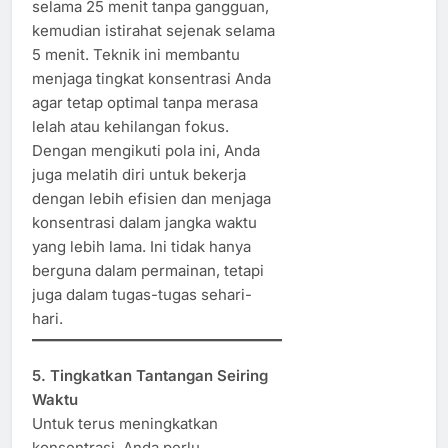
selama 25 menit tanpa gangguan,
kemudian istirahat sejenak selama
5 menit. Teknik ini membantu
menjaga tingkat konsentrasi Anda
agar tetap optimal tanpa merasa
lelah atau kehilangan fokus.
Dengan mengikuti pola ini, Anda
juga melatih diri untuk bekerja
dengan lebih efisien dan menjaga
konsentrasi dalam jangka waktu
yang lebih lama. Ini tidak hanya
berguna dalam permainan, tetapi
juga dalam tugas-tugas sehari-
hari.
5. Tingkatkan Tantangan Seiring
Waktu
Untuk terus meningkatkan
konsentrasi, Anda perlu