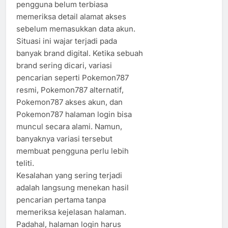
pengguna belum terbiasa
memeriksa detail alamat akses
sebelum memasukkan data akun.
Situasi ini wajar terjadi pada
banyak brand digital. Ketika sebuah
brand sering dicari, variasi
pencarian seperti Pokemon787
resmi, Pokemon787 alternatif,
Pokemon787 akses akun, dan
Pokemon787 halaman login bisa
muncul secara alami. Namun,
banyaknya variasi tersebut
membuat pengguna perlu lebih
teliti.
Kesalahan yang sering terjadi
adalah langsung menekan hasil
pencarian pertama tanpa
memeriksa kejelasan halaman.
Padahal, halaman login harus