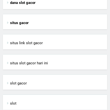
dana slot gacor
situs gacor
situs link slot gacor
situs slot gacor hari ini
slot gacor
slot