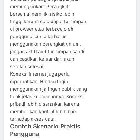
memungkinkan. Perangkat
bersama memiliki risiko lebih
tinggi karena data dapat tersimpan
di browser atau terbaca oleh
pengguna lain. Jika harus
menggunakan perangkat umum,
jangan aktifkan fitur simpan sandi
dan pastikan keluar dari akun
setelah selesai.
Koneksi internet juga perlu
diperhatikan. Hindari login
menggunakan jaringan publik yang
tidak jelas keamanannya. Koneksi
pribadi lebih disarankan karena
memberikan kontrol lebih baik
terhadap akses data.
Contoh Skenario Praktis
Pengguna