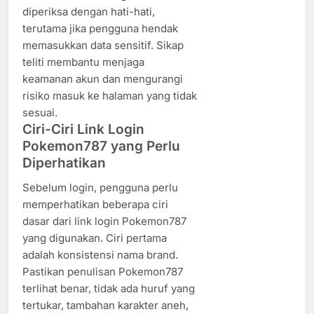
diperiksa dengan hati-hati,
terutama jika pengguna hendak
memasukkan data sensitif. Sikap
teliti membantu menjaga
keamanan akun dan mengurangi
risiko masuk ke halaman yang tidak
sesuai.
Ciri-Ciri Link Login
Pokemon787 yang Perlu
Diperhatikan
Sebelum login, pengguna perlu
memperhatikan beberapa ciri
dasar dari link login Pokemon787
yang digunakan. Ciri pertama
adalah konsistensi nama brand.
Pastikan penulisan Pokemon787
terlihat benar, tidak ada huruf yang
tertukar, tambahan karakter aneh,