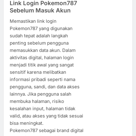
Link Login Pokemon787
Sebelum Masuk Akun
Memastikan link login
Pokemon787 yang digunakan
sudah tepat adalah langkah
penting sebelum pengguna
memasukkan data akun. Dalam
aktivitas digital, halaman login
menjadi titik awal yang sangat
sensitif karena melibatkan
informasi pribadi seperti nama
pengguna, sandi, dan data akses
lainnya. Jika pengguna salah
membuka halaman, risiko
kesalahan input, halaman tidak
valid, atau akses yang tidak sesuai
bisa meningkat.
Pokemon787 sebagai brand digital