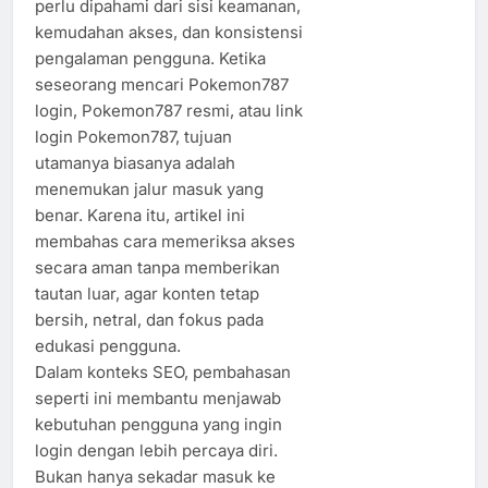
perlu dipahami dari sisi keamanan,
kemudahan akses, dan konsistensi
pengalaman pengguna. Ketika
seseorang mencari Pokemon787
login, Pokemon787 resmi, atau link
login Pokemon787, tujuan
utamanya biasanya adalah
menemukan jalur masuk yang
benar. Karena itu, artikel ini
membahas cara memeriksa akses
secara aman tanpa memberikan
tautan luar, agar konten tetap
bersih, netral, dan fokus pada
edukasi pengguna.
Dalam konteks SEO, pembahasan
seperti ini membantu menjawab
kebutuhan pengguna yang ingin
login dengan lebih percaya diri.
Bukan hanya sekadar masuk ke