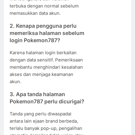
terbuka dengan normal sebelum
memasukkan data akun.
2. Kenapa pengguna perlu
memeriksa halaman sebelum
login Pokemon787?
Karena halaman login berkaitan
dengan data sensitif. Pemeriksaan
membantu menghindari kesalahan
akses dan menjaga keamanan
akun.
3. Apa tanda halaman
Pokemon787 perlu dicurigai?
Tanda yang perlu diwaspadai
antara lain ejaan brand berbeda,
terlalu banyak pop-up, pengalihan