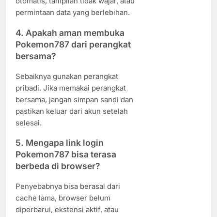
otomatis, tampilan tidak wajar, atau
permintaan data yang berlebihan.
4. Apakah aman membuka
Pokemon787 dari perangkat
bersama?
Sebaiknya gunakan perangkat
pribadi. Jika memakai perangkat
bersama, jangan simpan sandi dan
pastikan keluar dari akun setelah
selesai.
5. Mengapa link login
Pokemon787 bisa terasa
berbeda di browser?
Penyebabnya bisa berasal dari
cache lama, browser belum
diperbarui, ekstensi aktif, atau