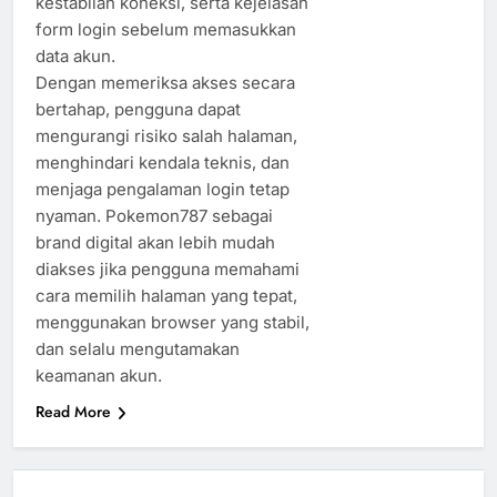
kestabilan koneksi, serta kejelasan
form login sebelum memasukkan
data akun.
Dengan memeriksa akses secara
bertahap, pengguna dapat
mengurangi risiko salah halaman,
menghindari kendala teknis, dan
menjaga pengalaman login tetap
nyaman. Pokemon787 sebagai
brand digital akan lebih mudah
diakses jika pengguna memahami
cara memilih halaman yang tepat,
menggunakan browser yang stabil,
dan selalu mengutamakan
keamanan akun.
Read More