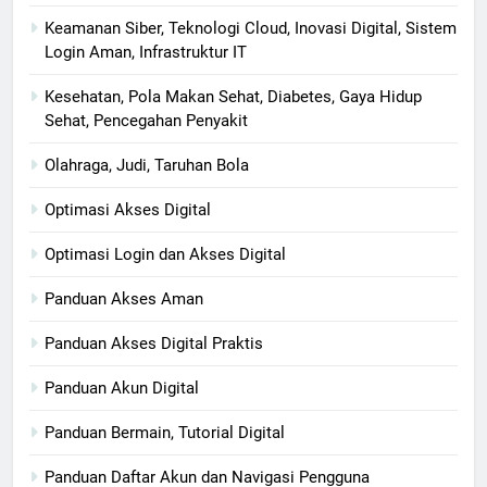
Keamanan Siber, Teknologi Cloud, Inovasi Digital, Sistem
Login Aman, Infrastruktur IT
Kesehatan, Pola Makan Sehat, Diabetes, Gaya Hidup
Sehat, Pencegahan Penyakit
Olahraga, Judi, Taruhan Bola
Optimasi Akses Digital
Optimasi Login dan Akses Digital
Panduan Akses Aman
Panduan Akses Digital Praktis
Panduan Akun Digital
Panduan Bermain, Tutorial Digital
Panduan Daftar Akun dan Navigasi Pengguna