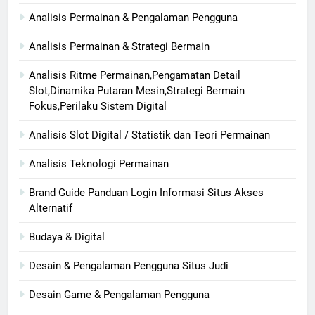
Analisis Permainan & Pengalaman Pengguna
Analisis Permainan & Strategi Bermain
Analisis Ritme Permainan,Pengamatan Detail
Slot,Dinamika Putaran Mesin,Strategi Bermain
Fokus,Perilaku Sistem Digital
Analisis Slot Digital / Statistik dan Teori Permainan
Analisis Teknologi Permainan
Brand Guide Panduan Login Informasi Situs Akses
Alternatif
Budaya & Digital
Desain & Pengalaman Pengguna Situs Judi
Desain Game & Pengalaman Pengguna