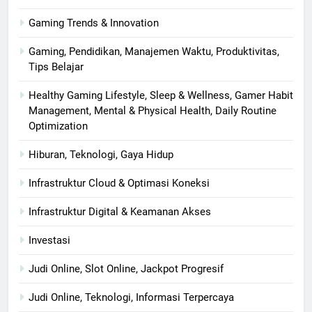
Gaming Trends & Innovation
Gaming, Pendidikan, Manajemen Waktu, Produktivitas,
Tips Belajar
Healthy Gaming Lifestyle, Sleep & Wellness, Gamer Habit
Management, Mental & Physical Health, Daily Routine
Optimization
Hiburan, Teknologi, Gaya Hidup
Infrastruktur Cloud & Optimasi Koneksi
Infrastruktur Digital & Keamanan Akses
Investasi
Judi Online, Slot Online, Jackpot Progresif
Judi Online, Teknologi, Informasi Terpercaya