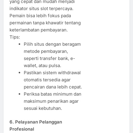
yang cepat dan mudah menjadi
indikator situs slot terpercaya.
Pemain bisa lebih fokus pada
permainan tanpa khawatir tentang
keterlambatan pembayaran.
Tips:
Pilih situs dengan beragam
metode pembayaran,
seperti transfer bank, e-
wallet, atau pulsa.
Pastikan sistem withdrawal
otomatis tersedia agar
pencairan dana lebih cepat.
Periksa batas minimum dan
maksimum penarikan agar
sesuai kebutuhan.
6. Pelayanan Pelanggan
Profesional