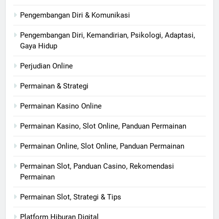
Pengembangan Diri & Komunikasi
Pengembangan Diri, Kemandirian, Psikologi, Adaptasi,
Gaya Hidup
Perjudian Online
Permainan & Strategi
Permainan Kasino Online
Permainan Kasino, Slot Online, Panduan Permainan
Permainan Online, Slot Online, Panduan Permainan
Permainan Slot, Panduan Casino, Rekomendasi
Permainan
Permainan Slot, Strategi & Tips
Platform Hiburan Digital