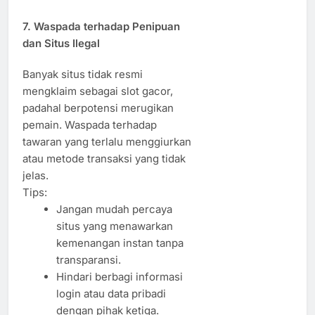
7. Waspada terhadap Penipuan
dan Situs Ilegal
Banyak situs tidak resmi
mengklaim sebagai slot gacor,
padahal berpotensi merugikan
pemain. Waspada terhadap
tawaran yang terlalu menggiurkan
atau metode transaksi yang tidak
jelas.
Tips:
Jangan mudah percaya
situs yang menawarkan
kemenangan instan tanpa
transparansi.
Hindari berbagi informasi
login atau data pribadi
dengan pihak ketiga.