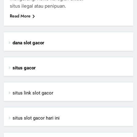
situs ilegal atau penipuan.
Read More
dana slot gacor
situs gacor
situs link slot gacor
situs slot gacor hari ini