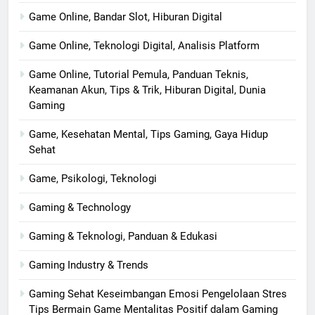
Game Online, Bandar Slot, Hiburan Digital
Game Online, Teknologi Digital, Analisis Platform
Game Online, Tutorial Pemula, Panduan Teknis,
Keamanan Akun, Tips & Trik, Hiburan Digital, Dunia
Gaming
Game, Kesehatan Mental, Tips Gaming, Gaya Hidup
Sehat
Game, Psikologi, Teknologi
Gaming & Technology
Gaming & Teknologi, Panduan & Edukasi
Gaming Industry & Trends
Gaming Sehat Keseimbangan Emosi Pengelolaan Stres
Tips Bermain Game Mentalitas Positif dalam Gaming