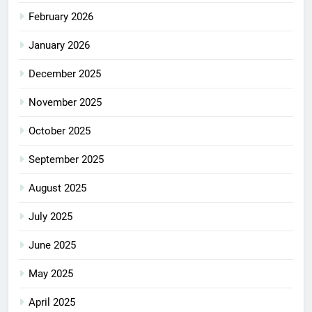
February 2026
January 2026
December 2025
November 2025
October 2025
September 2025
August 2025
July 2025
June 2025
May 2025
April 2025