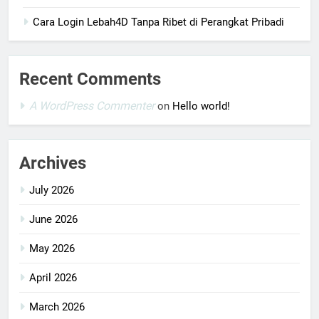
Cara Login Lebah4D Tanpa Ribet di Perangkat Pribadi
Recent Comments
A WordPress Commenter
on
Hello world!
Archives
July 2026
June 2026
May 2026
April 2026
March 2026