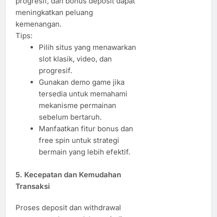
progresif, dan bonus deposit dapat
meningkatkan peluang
kemenangan.
Tips:
Pilih situs yang menawarkan
slot klasik, video, dan
progresif.
Gunakan demo game jika
tersedia untuk memahami
mekanisme permainan
sebelum bertaruh.
Manfaatkan fitur bonus dan
free spin untuk strategi
bermain yang lebih efektif.
5. Kecepatan dan Kemudahan
Transaksi
Proses deposit dan withdrawal