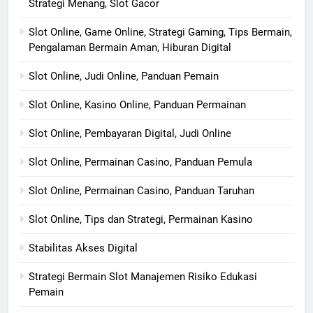
Strategi Menang, Slot Gacor
Slot Online, Game Online, Strategi Gaming, Tips Bermain,
Pengalaman Bermain Aman, Hiburan Digital
Slot Online, Judi Online, Panduan Pemain
Slot Online, Kasino Online, Panduan Permainan
Slot Online, Pembayaran Digital, Judi Online
Slot Online, Permainan Casino, Panduan Pemula
Slot Online, Permainan Casino, Panduan Taruhan
Slot Online, Tips dan Strategi, Permainan Kasino
Stabilitas Akses Digital
Strategi Bermain Slot Manajemen Risiko Edukasi
Pemain