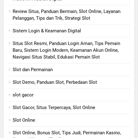
Review Situs, Panduan Bermain, Slot Online, Layanan
Pelanggan, Tips dan Trik, Strategi Slot
Sistem Login & Keamanan Digital
Situs Slot Resmi, Panduan Login Aman, Tips Pemain
Baru, Sistem Login Modern, Keamanan Akun Online,
Navigasi Situs Stabil, Edukasi Pemain Slot
Slot dan Permainan
Slot Demo, Panduan Slot, Perbedaan Slot
slot gacor
Slot Gacor, Situs Terpercaya, Slot Online
Slot Online
Slot Online, Bonus Slot, Tips Judi, Permainan Kasino,