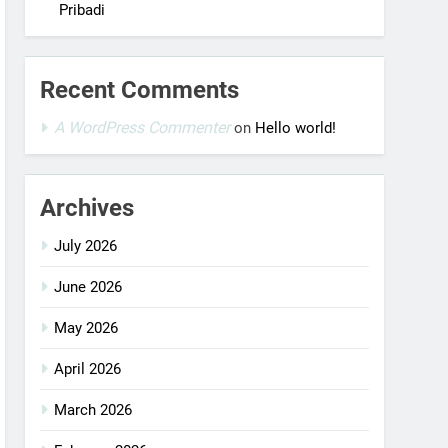
Pribadi
Recent Comments
A WordPress Commenter
on
Hello world!
Archives
July 2026
June 2026
May 2026
April 2026
March 2026