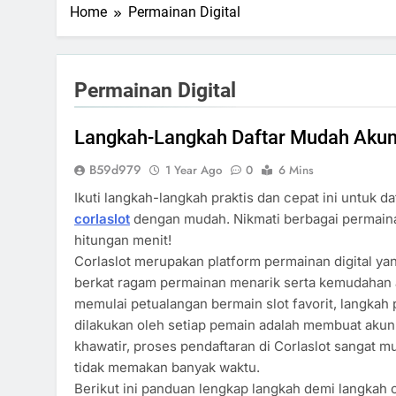
Home
Permainan Digital
Permainan Digital
Langkah-Langkah Daftar Mudah Akun 
B59d979
1 Year Ago
0
6 Mins
Ikuti langkah-langkah praktis dan cepat ini untuk da
corlaslot
dengan mudah. Nikmati berbagai permain
hitungan menit!
Corlaslot merupakan platform permainan digital ya
berkat ragam permainan menarik serta kemudahan
memulai petualangan bermain slot favorit, langkah
dilakukan oleh setiap pemain adalah membuat akun
khawatir, proses pendaftaran di Corlaslot sangat mu
tidak memakan banyak waktu.
Berikut ini panduan lengkap langkah demi langkah c