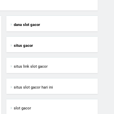
dana slot gacor
situs gacor
situs link slot gacor
situs slot gacor hari ini
slot gacor