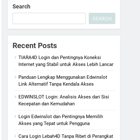
Search
SEARCH
Recent Posts
TIARA4D Login dan Pentingnya Koneksi
Internet yang Stabil untuk Akses Lebih Lancar
Panduan Lengkap Menggunakan Edwinslot
Link Alternatif Tanpa Kendala Akses
EDWINSLOT Login: Analisis Akses dari Sisi
Kecepatan dan Kemudahan
Login Edwinslot dan Pentingnya Memilih
Akses yang Tepat untuk Pengguna
Cara Login Lebah4D Tanpa Ribet di Perangkat