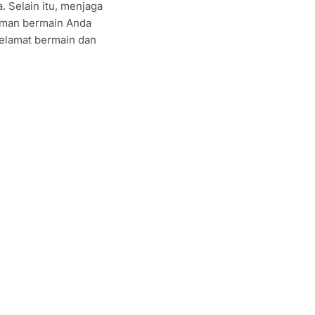
. Selain itu, menjaga
laman bermain Anda
elamat bermain dan