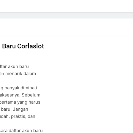
Baru Corlaslot
ftar akun baru
an menarik dalam
ng banyak diminati
 aksesnya. Sebelum
 pertama yang harus
 baru. Jangan
dah, praktis, dan
ara daftar akun baru