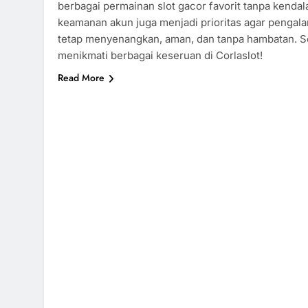
berbagai permainan slot gacor favorit tanpa kendala
keamanan akun juga menjadi prioritas agar penga
tetap menyenangkan, aman, dan tanpa hambatan. S
menikmati berbagai keseruan di Corlaslot!
Read More