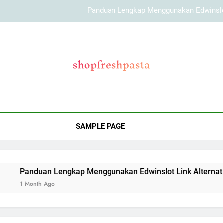
Panduan Lengkap Menggunakan Edwinslot
EDWINSLOT Login: Analisis Aks
Login Edwinslot dan Pentingnya Mem
TIARA4D Login dan Pentingnya Koneksi Internet
p Fresh Pasta
Panduan Lengkap Menggunakan Edwinslot
asta Segar Dan Bahan Masakan Khas Italia Dari Shop Fresh Pas
EDWINSLOT Login: Analisis Aks
SAMPLE PAGE
Login Edwinslot dan Pentingnya Mem
n Lengkap Menggunakan Edwinslot Link Alternatif Tanpa Ken
 Ago