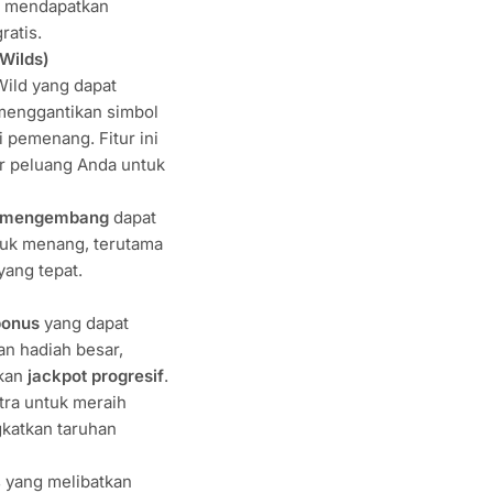
a mendapatkan
atis.
Wilds)
Wild yang dapat
menggantikan simbol
 pemenang. Fitur ini
 peluang Anda untuk
g mengembang
dapat
tuk menang, terutama
yang tepat.
bonus
yang dapat
 hadiah besar,
hkan
jackpot progresif
.
tra untuk meraih
katkan taruhan
s yang melibatkan