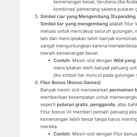
kemenangan besar, terutama jika And
kombinasi pemenang selama putaran gr
Simbol Liar yang Mengembang (Expanding 
Simbol liar yang mengembang
adalah fitur 
meluas untuk mencakup seluruh gulungan, 
lain dan menciptakan lebih banyak kombinasi
sangat menguntungkan karena memperbesar
meraih kemenangan besar.
Contoh:
Mesin slot dengan
Wild yan
menciptakan lebih banyak peluang un
jika simbol liar muncul pada gulungan 
Fitur Bonus (Bonus Games)
Banyak mesin slot menawarkan
permainan 
memberikan kesempatan untuk memenangkan
seperti
putaran gratis
,
pengganda
, atau ba
Fitur bonus ini memberi pemain peluang eks
kemenangan lebih besar tanpa harus mening
mereka.
Contoh:
Mesin slot dengan fitur bonu