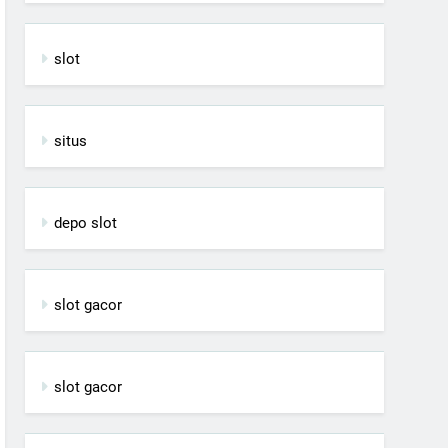
slot
situs
depo slot
slot gacor
slot gacor