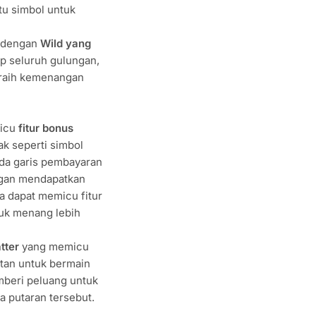
u simbol untuk
t dengan
Wild yang
up seluruh gulungan,
raih kemenangan
micu
fitur bonus
dak seperti simbol
pada garis pembayaran
gan mendapatkan
a dapat memicu fitur
uk menang lebih
tter
yang memicu
tan untuk bermain
mberi peluang untuk
 putaran tersebut.