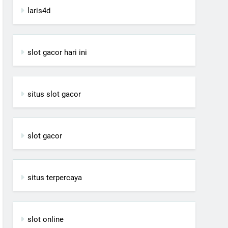
laris4d
slot gacor hari ini
situs slot gacor
slot gacor
situs terpercaya
slot online