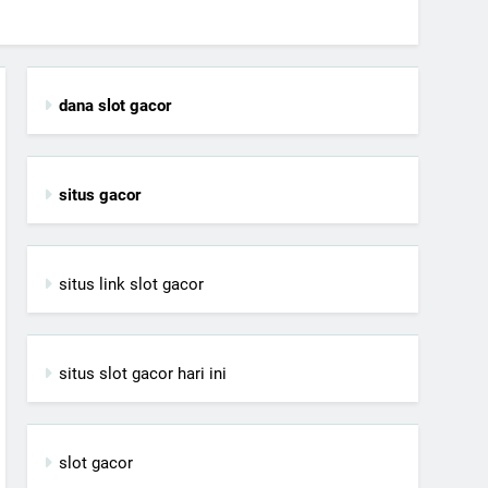
dana slot gacor
situs gacor
situs link slot gacor
situs slot gacor hari ini
slot gacor