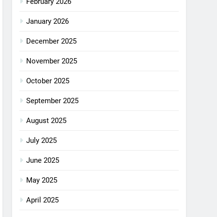
February 2026
January 2026
December 2025
November 2025
October 2025
September 2025
August 2025
July 2025
June 2025
May 2025
April 2025