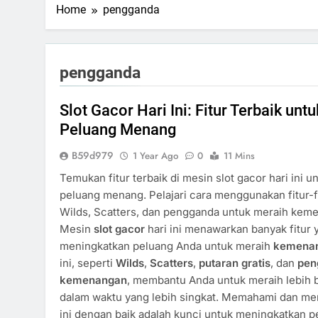
Home
pengganda
pengganda
Slot Gacor Hari Ini: Fitur Terbaik un
Peluang Menang
B59d979
1 Year Ago
0
11 Mins
Temukan fitur terbaik di mesin slot gacor hari ini 
peluang menang. Pelajari cara menggunakan fitur-f
Wilds, Scatters, dan pengganda untuk meraih keme
Mesin
slot gacor
hari ini menawarkan banyak fitur 
meningkatkan peluang Anda untuk meraih
kemenan
ini, seperti
Wilds
,
Scatters
,
putaran gratis
, dan
pen
kemenangan
, membantu Anda untuk meraih lebih
dalam waktu yang lebih singkat. Memahami dan mem
ini dengan baik adalah kunci untuk meningkatkan 