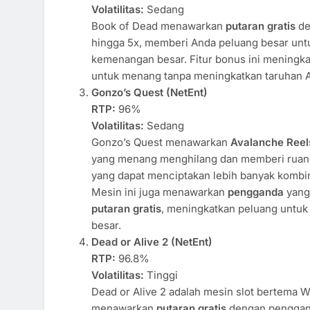
Volatilitas:
Sedang
Book of Dead menawarkan
putaran gratis
de
hingga 5x, memberi Anda peluang besar unt
kemenangan besar. Fitur bonus ini meningk
untuk menang tanpa meningkatkan taruhan 
Gonzo’s Quest (NetEnt)
RTP:
96%
Volatilitas:
Sedang
Gonzo’s Quest menawarkan
Avalanche Reel
yang menang menghilang dan memberi ruang
yang dapat menciptakan lebih banyak kombi
Mesin ini juga menawarkan
pengganda
yang
putaran gratis
, meningkatkan peluang untu
besar.
Dead or Alive 2 (NetEnt)
RTP:
96.8%
Volatilitas:
Tinggi
Dead or Alive 2 adalah mesin slot bertema W
menawarkan
putaran gratis
dengan penggand