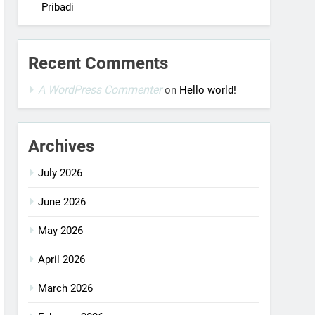
Pribadi
Recent Comments
A WordPress Commenter
on
Hello world!
Archives
July 2026
June 2026
May 2026
April 2026
March 2026