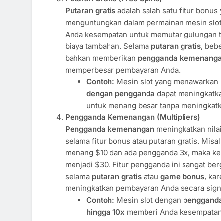
Putaran gratis
adalah salah satu fitur bonus 
menguntungkan dalam permainan mesin slot.
Anda kesempatan untuk memutar gulungan 
biaya tambahan. Selama
putaran gratis
, beb
bahkan memberikan
pengganda kemenang
memperbesar pembayaran Anda.
Contoh:
Mesin slot yang menawarkan
dengan pengganda
dapat meningkatk
untuk menang besar tanpa meningkatk
Pengganda Kemenangan (Multipliers)
Pengganda kemenangan
meningkatkan nila
selama fitur bonus atau putaran gratis. Misal
menang $10 dan ada pengganda 3x, maka k
menjadi $30. Fitur pengganda ini sangat ber
selama
putaran gratis
atau
game bonus
, ka
meningkatkan pembayaran Anda secara signi
Contoh:
Mesin slot dengan
penggand
hingga 10x
memberi Anda kesempatan