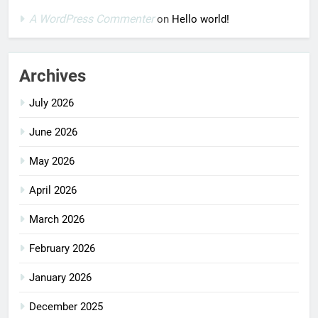
A WordPress Commenter
on
Hello world!
Archives
July 2026
June 2026
May 2026
April 2026
March 2026
February 2026
January 2026
December 2025