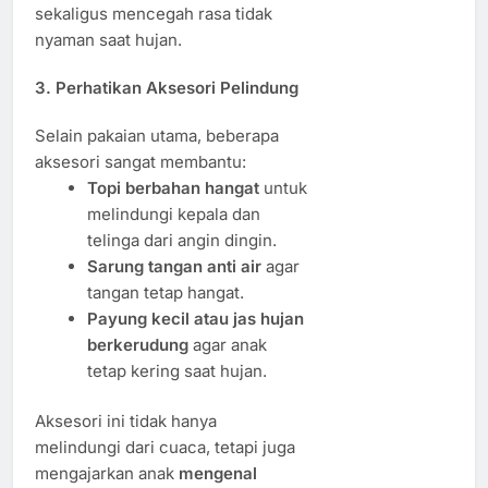
sekaligus mencegah rasa tidak
nyaman saat hujan.
3. Perhatikan Aksesori Pelindung
Selain pakaian utama, beberapa
aksesori sangat membantu:
Topi berbahan hangat
untuk
melindungi kepala dan
telinga dari angin dingin.
Sarung tangan anti air
agar
tangan tetap hangat.
Payung kecil atau jas hujan
berkerudung
agar anak
tetap kering saat hujan.
Aksesori ini tidak hanya
melindungi dari cuaca, tetapi juga
mengajarkan anak
mengenal