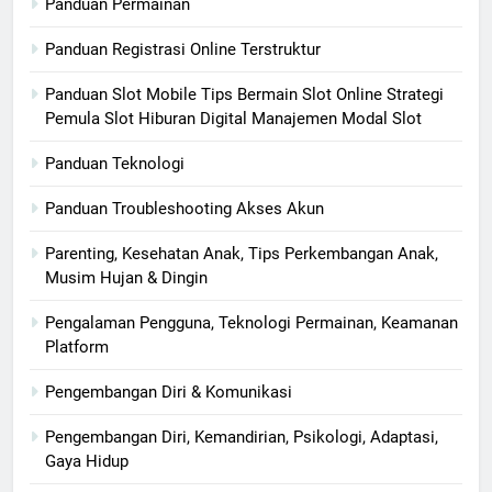
Panduan Permainan
Panduan Registrasi Online Terstruktur
Panduan Slot Mobile Tips Bermain Slot Online Strategi
Pemula Slot Hiburan Digital Manajemen Modal Slot
Panduan Teknologi
Panduan Troubleshooting Akses Akun
Parenting, Kesehatan Anak, Tips Perkembangan Anak,
Musim Hujan & Dingin
Pengalaman Pengguna, Teknologi Permainan, Keamanan
Platform
Pengembangan Diri & Komunikasi
Pengembangan Diri, Kemandirian, Psikologi, Adaptasi,
Gaya Hidup