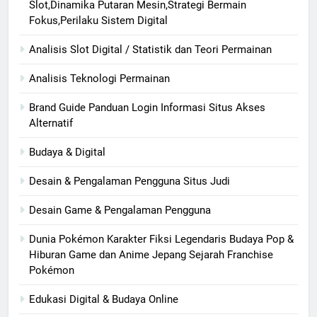
Slot,Dinamika Putaran Mesin,Strategi Bermain
Fokus,Perilaku Sistem Digital
Analisis Slot Digital / Statistik dan Teori Permainan
Analisis Teknologi Permainan
Brand Guide Panduan Login Informasi Situs Akses
Alternatif
Budaya & Digital
Desain & Pengalaman Pengguna Situs Judi
Desain Game & Pengalaman Pengguna
Dunia Pokémon Karakter Fiksi Legendaris Budaya Pop &
Hiburan Game dan Anime Jepang Sejarah Franchise
Pokémon
Edukasi Digital & Budaya Online