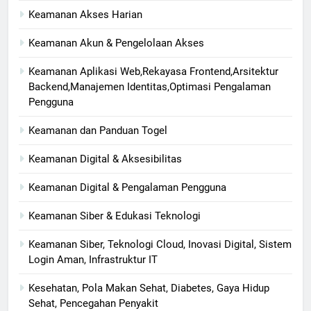
Keamanan Akses Harian
Keamanan Akun & Pengelolaan Akses
Keamanan Aplikasi Web,Rekayasa Frontend,Arsitektur
Backend,Manajemen Identitas,Optimasi Pengalaman
Pengguna
Keamanan dan Panduan Togel
Keamanan Digital & Aksesibilitas
Keamanan Digital & Pengalaman Pengguna
Keamanan Siber & Edukasi Teknologi
Keamanan Siber, Teknologi Cloud, Inovasi Digital, Sistem
Login Aman, Infrastruktur IT
Kesehatan, Pola Makan Sehat, Diabetes, Gaya Hidup
Sehat, Pencegahan Penyakit