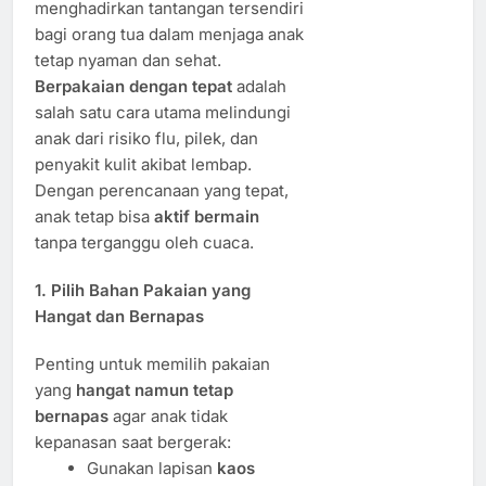
menghadirkan tantangan tersendiri
bagi orang tua dalam menjaga anak
tetap nyaman dan sehat.
Berpakaian dengan tepat
adalah
salah satu cara utama melindungi
anak dari risiko flu, pilek, dan
penyakit kulit akibat lembap.
Dengan perencanaan yang tepat,
anak tetap bisa
aktif bermain
tanpa terganggu oleh cuaca.
1. Pilih Bahan Pakaian yang
Hangat dan Bernapas
Penting untuk memilih pakaian
yang
hangat namun tetap
bernapas
agar anak tidak
kepanasan saat bergerak:
Gunakan lapisan
kaos