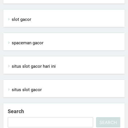
slot gacor
spaceman gacor
situs slot gacor hari ini
situs slot gacor
Search
SEARCH