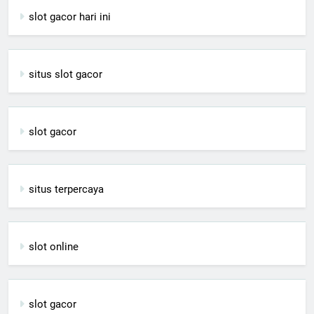
slot gacor hari ini
situs slot gacor
slot gacor
situs terpercaya
slot online
slot gacor