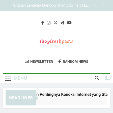
Skip
EDWINSLOT Login: Analisis Akses dari Sisi
to
Kecepatan dan Kemudahan
content
Login Edwinslot dan Pentingnya Memilih Akses
yang Tepat untuk Pengguna
TIARA4D Login dan Pentingnya Koneksi Internet
yang Stabil untuk Akses Lebih Lancar
Panduan Lengkap Menggunakan Edwinslot Link
Alternatif Tanpa Kendala Akses
EDWINSLOT Login: Analisis Akses dari Sisi
Kecepatan dan Kemudahan
Shop Fresh
Nikmati Pasta Segar Dan Bahan Masakan
Login Edwinslot dan Pentingnya Memilih Akses
NEWSLETTER
RANDOM NEWS
Pasta
yang Tepat untuk Pengguna
Khas Italia Dari Shop Fresh Pasta. Untuk
Pengalaman Kuliner Yang Otentik.
MENU
ARA4D Login dan Pentingnya Koneksi Internet yang Stabil unt
HEADLINES
Weeks Ago