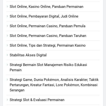
Slot Online, Kasino Online, Panduan Permainan
Slot Online, Pembayaran Digital, Judi Online
Slot Online, Permainan Casino, Panduan Pemula
Slot Online, Permainan Casino, Panduan Taruhan
Slot Online, Tips dan Strategi, Permainan Kasino
Stabilitas Akses Digital
Strategi Bermain Slot Manajemen Risiko Edukasi
Pemain
Strategi Game, Dunia Pokémon, Analisis Karakter, Taktik
Pertarungan, Kreatur Fantasi, Lore Pokémon, Kombinasi
Serangan
Strategi Slot & Evaluasi Permainan