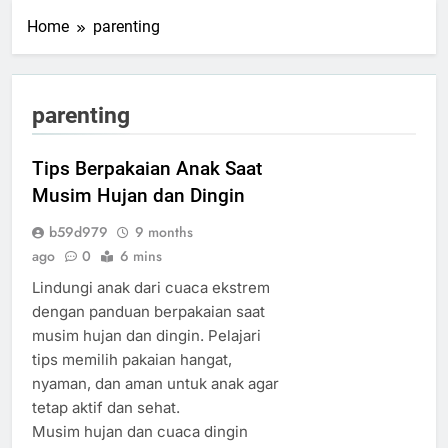
Home
parenting
parenting
Tips Berpakaian Anak Saat
Musim Hujan dan Dingin
b59d979
9 months
ago
0
6 mins
Lindungi anak dari cuaca ekstrem
dengan panduan berpakaian saat
musim hujan dan dingin. Pelajari
tips memilih pakaian hangat,
nyaman, dan aman untuk anak agar
tetap aktif dan sehat.
Musim hujan dan cuaca dingin