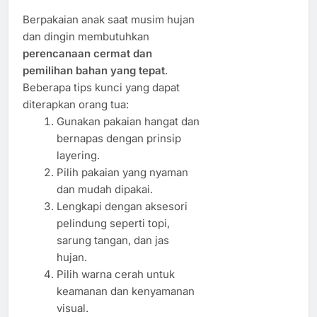
Berpakaian anak saat musim hujan
dan dingin membutuhkan
perencanaan cermat dan
pemilihan bahan yang tepat
.
Beberapa tips kunci yang dapat
diterapkan orang tua:
Gunakan pakaian hangat dan
bernapas dengan prinsip
layering.
Pilih pakaian yang nyaman
dan mudah dipakai.
Lengkapi dengan aksesori
pelindung seperti topi,
sarung tangan, dan jas
hujan.
Pilih warna cerah untuk
keamanan dan kenyamanan
visual.