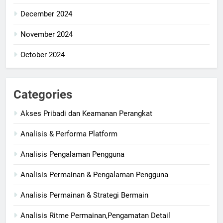
December 2024
November 2024
October 2024
Categories
Akses Pribadi dan Keamanan Perangkat
Analisis & Performa Platform
Analisis Pengalaman Pengguna
Analisis Permainan & Pengalaman Pengguna
Analisis Permainan & Strategi Bermain
Analisis Ritme Permainan,Pengamatan Detail