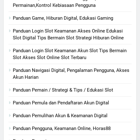
Permainan,Kontrol Kebiasaan Pengguna
Panduan Game, Hiburan Digital, Edukasi Gaming
Panduan Login Slot Keamanan Akses Online Edukasi
Slot Digital Tips Bermain Slot Strategi Hiburan Online
Panduan Login Slot Keamanan Akun Slot Tips Bermain
Slot Akses Slot Online Slot Terbaru
Panduan Navigasi Digital, Pengalaman Pengguna, Akses
Akun Harian
Panduan Pemain / Strategi & Tips / Edukasi Slot
Panduan Pemula dan Pendaftaran Akun Digital
Panduan Pemulihan Akun & Keamanan Digital
Panduan Pengguna, Keamanan Online, Horas88