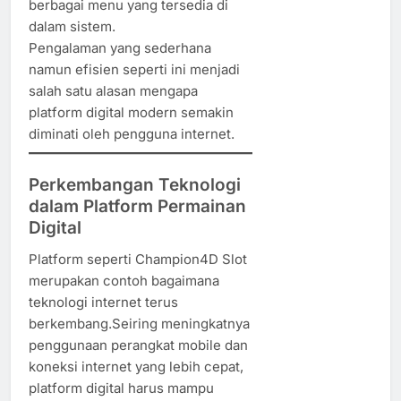
berbagai menu yang tersedia di
dalam sistem.
Pengalaman yang sederhana
namun efisien seperti ini menjadi
salah satu alasan mengapa
platform digital modern semakin
diminati oleh pengguna internet.
Perkembangan Teknologi
dalam Platform Permainan
Digital
Platform seperti Champion4D Slot
merupakan contoh bagaimana
teknologi internet terus
berkembang.Seiring meningkatnya
penggunaan perangkat mobile dan
koneksi internet yang lebih cepat,
platform digital harus mampu