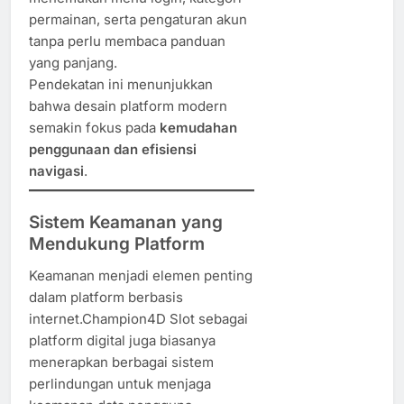
permainan, serta pengaturan akun
tanpa perlu membaca panduan
yang panjang.
Pendekatan ini menunjukkan
bahwa desain platform modern
semakin fokus pada
kemudahan
penggunaan dan efisiensi
navigasi
.
Sistem Keamanan yang
Mendukung Platform
Keamanan menjadi elemen penting
dalam platform berbasis
internet.Champion4D Slot sebagai
platform digital juga biasanya
menerapkan berbagai sistem
perlindungan untuk menjaga