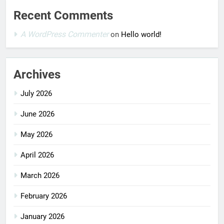
Recent Comments
A WordPress Commenter
on
Hello world!
Archives
July 2026
June 2026
May 2026
April 2026
March 2026
February 2026
January 2026