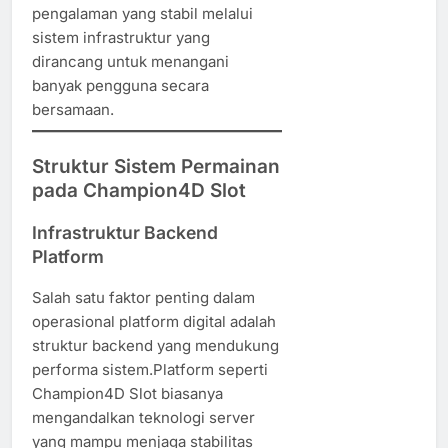
pengalaman yang stabil melalui
sistem infrastruktur yang
dirancang untuk menangani
banyak pengguna secara
bersamaan.
Struktur Sistem Permainan
pada Champion4D Slot
Infrastruktur Backend
Platform
Salah satu faktor penting dalam
operasional platform digital adalah
struktur backend yang mendukung
performa sistem.Platform seperti
Champion4D Slot biasanya
mengandalkan teknologi server
yang mampu menjaga stabilitas