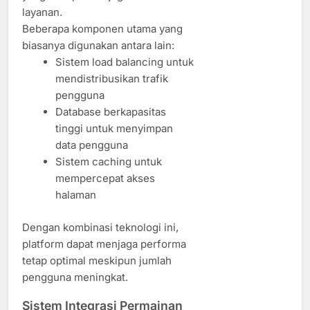
layanan.
Beberapa komponen utama yang
biasanya digunakan antara lain:
Sistem load balancing untuk
mendistribusikan trafik
pengguna
Database berkapasitas
tinggi untuk menyimpan
data pengguna
Sistem caching untuk
mempercepat akses
halaman
Dengan kombinasi teknologi ini,
platform dapat menjaga performa
tetap optimal meskipun jumlah
pengguna meningkat.
Sistem Integrasi Permainan