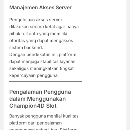
Manajemen Akses Server
Pengelolaan akses server
dilakukan secara ketat agar hanya
pihak tertentu yang memiliki
otoritas yang dapat mengakses
sistem backend.
Dengan pendekatan ini, platform
dapat menjaga stabilitas layanan
sekaligus meningkatkan tingkat
kepercayaan pengguna.
Pengalaman Pengguna
dalam Menggunakan
Champion4D Slot
Banyak pengguna menilai kualitas
platform dari pengalaman
penggunaan sehari-hari.Platform