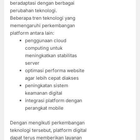
beradaptasi dengan berbagai
perubahan teknologi.
Beberapa tren teknologi yang
memengaruhi perkembangan
platform antara lain:
penggunaan cloud
computing untuk
meningkatkan stabilitas
server
optimasi performa website
agar lebih cepat diakses
peningkatan sistem
keamanan digital
integrasi platform dengan
perangkat mobile
Dengan mengikuti perkembangan
teknologi tersebut, platform digital
dapat terus memberikan layanan