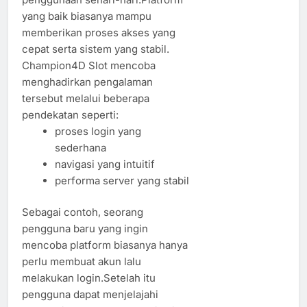
yang baik biasanya mampu
memberikan proses akses yang
cepat serta sistem yang stabil.
Champion4D Slot mencoba
menghadirkan pengalaman
tersebut melalui beberapa
pendekatan seperti:
proses login yang
sederhana
navigasi yang intuitif
performa server yang stabil
Sebagai contoh, seorang
pengguna baru yang ingin
mencoba platform biasanya hanya
perlu membuat akun lalu
melakukan login.Setelah itu
pengguna dapat menjelajahi