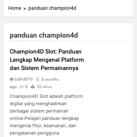
Home
panduan champion4d
panduan champion4d
Champion4D Slot: Panduan
Lengkap Mengenal Platform
dan Sistem Permainannya
b59d979
5 months
ago
0
10 mins
Champion4D Slot adalah platform
digital yang menghadirkan
berbagai sistem permainan
online.Pelajari panduan lengkap
mengenai fitur, keamanan, dan
pengalaman pengguna