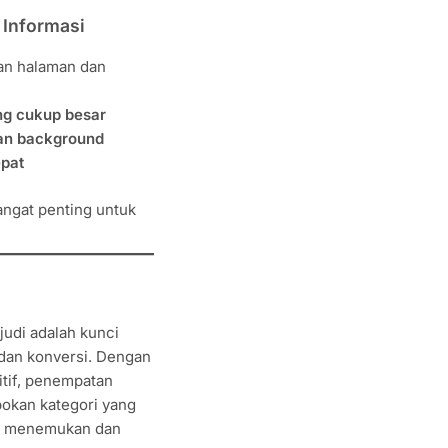
 Informasi
tan halaman dan
ng cukup besar
an background
epat
angat penting untuk
 judi adalah kunci
dan konversi. Dengan
uitif, penempatan
pokan kategori yang
am menemukan dan