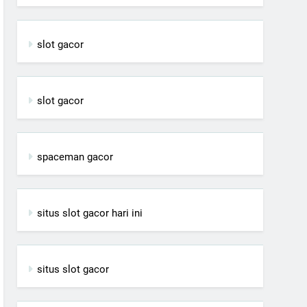
slot gacor
slot gacor
spaceman gacor
situs slot gacor hari ini
situs slot gacor