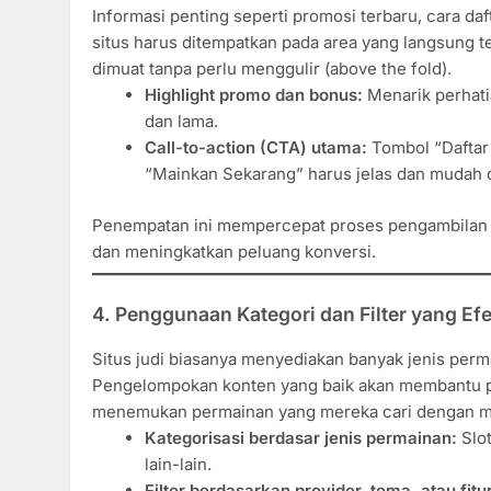
Informasi penting seperti promosi terbaru, cara daft
situs harus ditempatkan pada area yang langsung te
dimuat tanpa perlu menggulir (above the fold).
Highlight promo dan bonus:
Menarik perhat
dan lama.
Call-to-action (CTA) utama:
Tombol “Daftar
“Mainkan Sekarang” harus jelas dan mudah 
Penempatan ini mempercepat proses pengambilan
dan meningkatkan peluang konversi.
4. Penggunaan Kategori dan Filter yang Efe
Situs judi biasanya menyediakan banyak jenis perma
Pengelompokan konten yang baik akan membantu
menemukan permainan yang mereka cari dengan 
Kategorisasi berdasar jenis permainan:
Slot
lain-lain.
Filter berdasarkan provider, tema, atau fitur