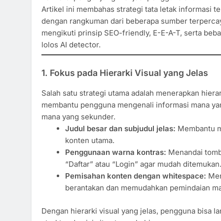
Artikel ini membahas strategi tata letak informasi te
dengan rangkuman dari beberapa sumber terperca
mengikuti prinsip SEO-friendly, E-E-A-T, serta beb
lolos AI detector.
1. Fokus pada Hierarki Visual yang Jelas
Salah satu strategi utama adalah menerapkan hierar
membantu pengguna mengenali informasi mana yan
mana yang sekunder.
Judul besar dan subjudul jelas:
Membantu m
konten utama.
Penggunaan warna kontras:
Menandai tombo
“Daftar” atau “Login” agar mudah ditemukan
Pemisahan konten dengan whitespace:
Men
berantakan dan memudahkan pemindaian ma
Dengan hierarki visual yang jelas, pengguna bisa