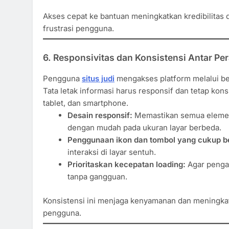
Akses cepat ke bantuan meningkatkan kredibilitas
frustrasi pengguna.
6. Responsivitas dan Konsistensi Antar Pe
Pengguna
situs judi
mengakses platform melalui b
Tata letak informasi harus responsif dan tetap kons
tablet, dan smartphone.
Desain responsif:
Memastikan semua elemen
dengan mudah pada ukuran layar berbeda.
Penggunaan ikon dan tombol yang cukup b
interaksi di layar sentuh.
Prioritaskan kecepatan loading:
Agar pengal
tanpa gangguan.
Konsistensi ini menjaga kenyamanan dan meningkat
pengguna.