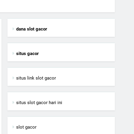
dana slot gacor
situs gacor
situs link slot gacor
situs slot gacor hari ini
slot gacor