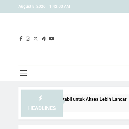
Skip
August 8, 2026
1:42:04 AM
to
content
Sho
Nikmati P
eksi Internet yang Stabil untuk Akses Lebih Lancar
Pan
1 M
HEADLINES