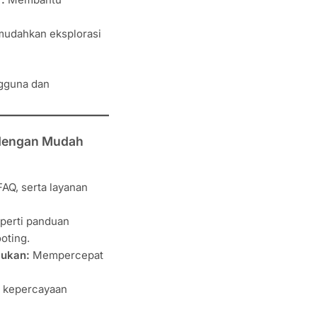
dahkan eksplorasi
ngguna dan
 dengan Mudah
FAQ, serta layanan
perti panduan
oting.
mukan:
Mempercepat
kepercayaan