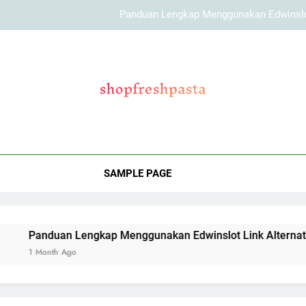
Panduan Lengkap Menggunakan Edwinslot
EDWINSLOT Login: Analisis Aks
Login Edwinslot dan Pentingnya Mem
TIARA4D Login dan Pentingnya Koneksi Internet
p Fresh Pasta
Panduan Lengkap Menggunakan Edwinslot
asta Segar Dan Bahan Masakan Khas Italia Dari Shop Fresh Pas
EDWINSLOT Login: Analisis Aks
SAMPLE PAGE
Login Edwinslot dan Pentingnya Mem
duan Lengkap Menggunakan Edwinslot Link Alternatif Tanpa
onth Ago