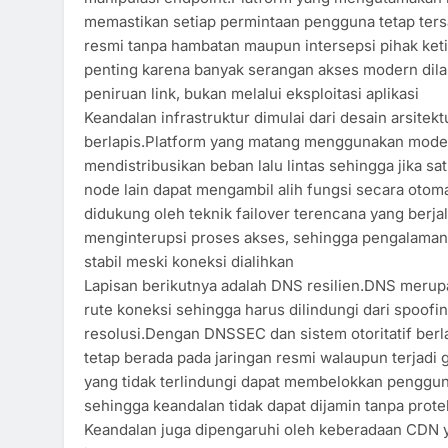
memastikan setiap permintaan pengguna tetap tersa
resmi tanpa hambatan maupun intersepsi pihak keti
penting karena banyak serangan akses modern dila
peniruan link, bukan melalui eksploitasi aplikasi
Keandalan infrastruktur dimulai dari desain arsitekt
berlapis.Platform yang matang menggunakan model
mendistribusikan beban lalu lintas sehingga jika s
node lain dapat mengambil alih fungsi secara otomat
didukung oleh teknik failover terencana yang berja
menginterupsi proses akses, sehingga pengalaman
stabil meski koneksi dialihkan
Lapisan berikutnya adalah DNS resilien.DNS meru
rute koneksi sehingga harus dilindungi dari spoofi
resolusi.Dengan DNSSEC dan sistem otoritatif berl
tetap berada pada jaringan resmi walaupun terjadi
yang tidak terlindungi dapat membelokkan penggu
sehingga keandalan tidak dapat dijamin tanpa protek
Keandalan juga dipengaruhi oleh keberadaan CDN