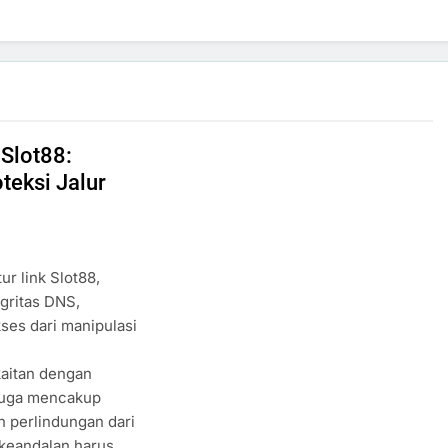
 Slot88:
teksi Jalur
r link Slot88,
egritas DNS,
ses dari manipulasi
kaitan dengan
 juga mencakup
an perlindungan dari
keandalan harus