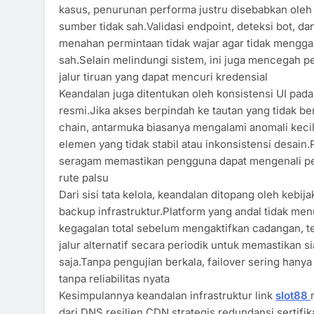
kasus, penurunan performa justru disebabkan oleh in
sumber tidak sah.Validasi endpoint, deteksi bot, dan
menahan permintaan tidak wajar agar tidak mengga
sah.Selain melindungi sistem, ini juga mencegah 
jalur tiruan yang dapat mencuri kredensial
Keandalan juga ditentukan oleh konsistensi UI pada
resmi.Jika akses berpindah ke tautan yang tidak be
chain, antarmuka biasanya mengalami anomali keci
elemen yang tidak stabil atau inkonsistensi desain
seragam memastikan pengguna dapat mengenali pe
rute palsu
Dari sisi tata kelola, keandalan ditopang oleh kebija
backup infrastruktur.Platform yang andal tidak men
kegagalan total sebelum mengaktifkan cadangan, t
jalur alternatif secara periodik untuk memastikan 
saja.Tanpa pengujian berkala, failover sering hanya 
tanpa reliabilitas nyata
Kesimpulannya keandalan infrastruktur link
slot88
dari DNS resilien CDN strategis redundansi sertifika