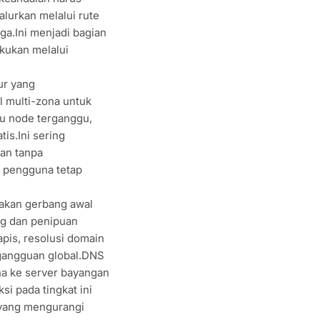
lurkan melalui rute
ga.Ini menjadi bagian
kukan melalui
ur yang
 multi-zona untuk
atu node terganggu,
is.Ini sering
lan tanpa
 pengguna tetap
pakan gerbang awal
ng dan penipuan
apis, resolusi domain
 gangguan global.DNS
na ke server bayangan
si pada tingkat ini
 yang mengurangi