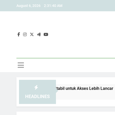
Skip
August 6, 2026
2:31:41 AM
to
content
Sho
Nikmati P
i Internet yang Stabil untuk Akses Lebih Lancar
Pandu
1 Mont
HEADLINES