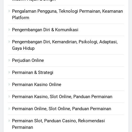
Pengalaman Pengguna, Teknologi Permainan, Keamanan
Platform
Pengembangan Diri & Komunikasi
Pengembangan Diri, Kemandirian, Psikologi, Adaptasi,
Gaya Hidup
Perjudian Online
Permainan & Strategi
Permainan Kasino Online
Permainan Kasino, Slot Online, Panduan Permainan
Permainan Online, Slot Online, Panduan Permainan
Permainan Slot, Panduan Casino, Rekomendasi
Permainan