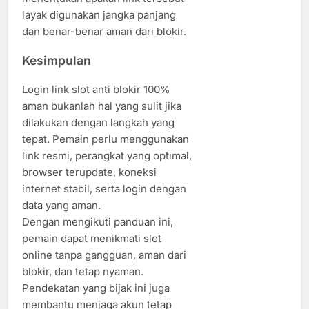
layak digunakan jangka panjang
dan benar-benar aman dari blokir.
Kesimpulan
Login link slot anti blokir 100%
aman bukanlah hal yang sulit jika
dilakukan dengan langkah yang
tepat. Pemain perlu menggunakan
link resmi, perangkat yang optimal,
browser terupdate, koneksi
internet stabil, serta login dengan
data yang aman.
Dengan mengikuti panduan ini,
pemain dapat menikmati slot
online tanpa gangguan, aman dari
blokir, dan tetap nyaman.
Pendekatan yang bijak ini juga
membantu menjaga akun tetap