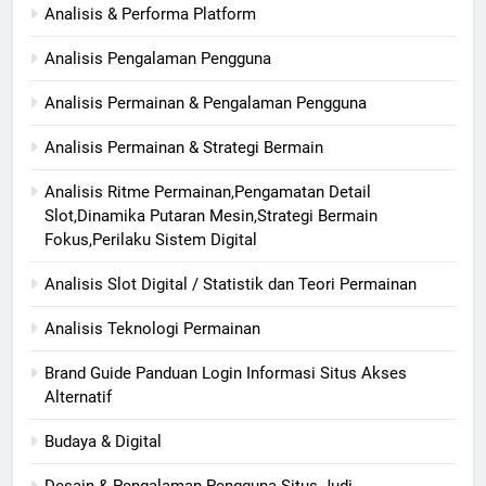
Analisis & Performa Platform
Analisis Pengalaman Pengguna
Analisis Permainan & Pengalaman Pengguna
Analisis Permainan & Strategi Bermain
Analisis Ritme Permainan,Pengamatan Detail
Slot,Dinamika Putaran Mesin,Strategi Bermain
Fokus,Perilaku Sistem Digital
Analisis Slot Digital / Statistik dan Teori Permainan
Analisis Teknologi Permainan
Brand Guide Panduan Login Informasi Situs Akses
Alternatif
Budaya & Digital
Desain & Pengalaman Pengguna Situs Judi