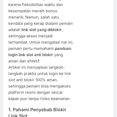
karena fleksibilitas waktu dan
kesempatan meraih bonus
menarik. Namun, salah satu
kendala yang kerap dialami pemain
adalah
link slot yang diblokir
,
sehingga akses menjadi
terhambat. Untuk mengatasi hal ini,
pemain perlu memahami
panduan
login link slot anti blokir
yang
aman dan efektif.
Artikel ini menyajikan langkah-
langkah praktis untuk login ke link
slot anti blokir 100% aman,
sehingga pemain bisa mengakses
platform resmi dengan lancar
kapan pun tanpa risiko keamanan.
1. Pahami Penyebab Blokir
Link Slot