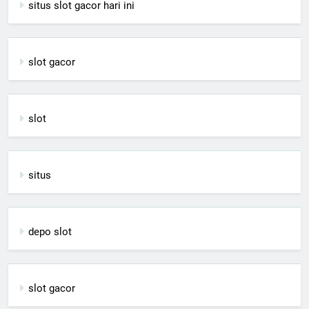
situs slot gacor hari ini
slot gacor
slot
situs
depo slot
slot gacor