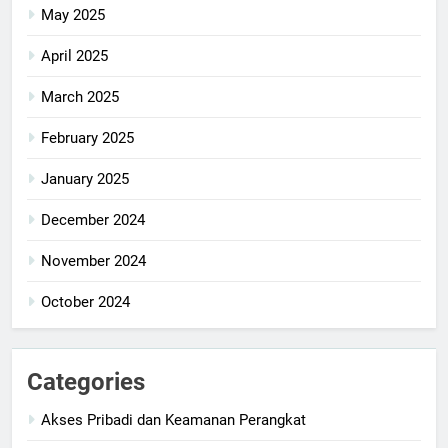
May 2025
April 2025
March 2025
February 2025
January 2025
December 2024
November 2024
October 2024
Categories
Akses Pribadi dan Keamanan Perangkat