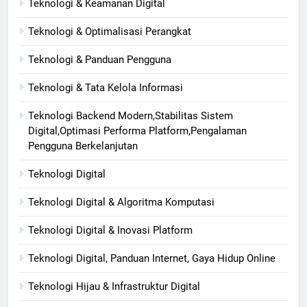
Teknologi & Keamanan Digital
Teknologi & Optimalisasi Perangkat
Teknologi & Panduan Pengguna
Teknologi & Tata Kelola Informasi
Teknologi Backend Modern,Stabilitas Sistem
Digital,Optimasi Performa Platform,Pengalaman
Pengguna Berkelanjutan
Teknologi Digital
Teknologi Digital & Algoritma Komputasi
Teknologi Digital & Inovasi Platform
Teknologi Digital, Panduan Internet, Gaya Hidup Online
Teknologi Hijau & Infrastruktur Digital