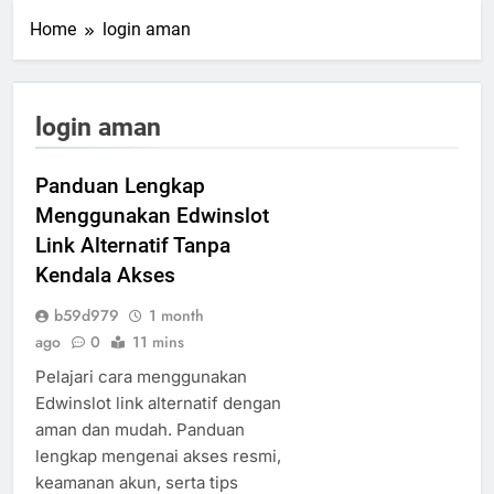
Home
login aman
login aman
Panduan Lengkap
Menggunakan Edwinslot
Link Alternatif Tanpa
Kendala Akses
b59d979
1 month
ago
0
11 mins
Pelajari cara menggunakan
Edwinslot link alternatif dengan
aman dan mudah. Panduan
lengkap mengenai akses resmi,
keamanan akun, serta tips