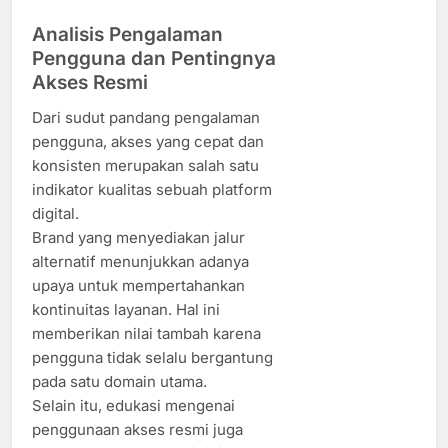
Analisis Pengalaman
Pengguna dan Pentingnya
Akses Resmi
Dari sudut pandang pengalaman
pengguna, akses yang cepat dan
konsisten merupakan salah satu
indikator kualitas sebuah platform
digital.
Brand yang menyediakan jalur
alternatif menunjukkan adanya
upaya untuk mempertahankan
kontinuitas layanan. Hal ini
memberikan nilai tambah karena
pengguna tidak selalu bergantung
pada satu domain utama.
Selain itu, edukasi mengenai
penggunaan akses resmi juga