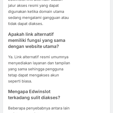
jalur akses resmi yang dapat
digunakan ketika domain utama
sedang mengalami gangguan atau
tidak dapat diakses.
Apakah link alternatif
memiliki fungsi yang sama
dengan website utama?
Ya. Link alternatif resmi umumnya
menyediakan layanan dan tampilan
yang sama sehingga pengguna
tetap dapat mengakses akun
seperti biasa.
Mengapa Edwinslot
terkadang sulit diakses?
Beberapa penyebabnya antara lain