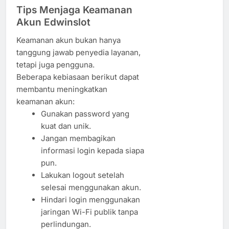
Tips Menjaga Keamanan
Akun Edwinslot
Keamanan akun bukan hanya
tanggung jawab penyedia layanan,
tetapi juga pengguna.
Beberapa kebiasaan berikut dapat
membantu meningkatkan
keamanan akun:
Gunakan password yang
kuat dan unik.
Jangan membagikan
informasi login kepada siapa
pun.
Lakukan logout setelah
selesai menggunakan akun.
Hindari login menggunakan
jaringan Wi-Fi publik tanpa
perlindungan.