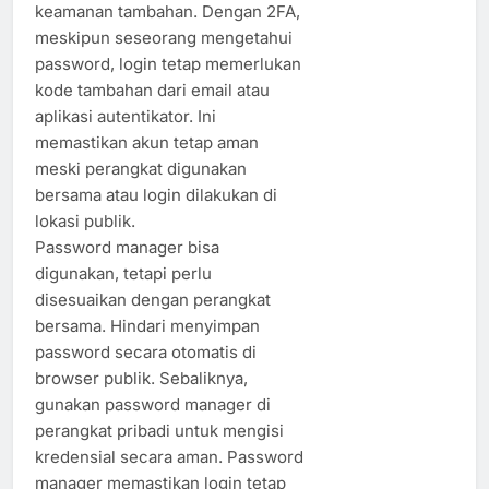
keamanan tambahan. Dengan 2FA,
meskipun seseorang mengetahui
password, login tetap memerlukan
kode tambahan dari email atau
aplikasi autentikator. Ini
memastikan akun tetap aman
meski perangkat digunakan
bersama atau login dilakukan di
lokasi publik.
Password manager bisa
digunakan, tetapi perlu
disesuaikan dengan perangkat
bersama. Hindari menyimpan
password secara otomatis di
browser publik. Sebaliknya,
gunakan password manager di
perangkat pribadi untuk mengisi
kredensial secara aman. Password
manager memastikan login tetap