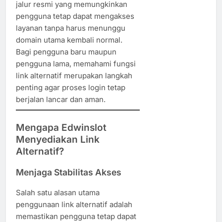
jalur resmi yang memungkinkan
pengguna tetap dapat mengakses
layanan tanpa harus menunggu
domain utama kembali normal.
Bagi pengguna baru maupun
pengguna lama, memahami fungsi
link alternatif merupakan langkah
penting agar proses login tetap
berjalan lancar dan aman.
Mengapa Edwinslot
Menyediakan Link
Alternatif?
Menjaga Stabilitas Akses
Salah satu alasan utama
penggunaan link alternatif adalah
memastikan pengguna tetap dapat