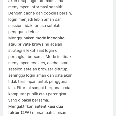
akun tetap login otomatis atau
menyimpan informasi sensitif.
Dengan cache dan cookies bersih,
login menjadi lebih aman dan
session tidak tersisa setelah
pengguna keluar.
Menggunakan
mode incognito
atau private browsing
adalah
strategi efektif saat login di
perangkat bersama. Mode ini tidak
menyimpan cookies, cache, atau
session setelah browser ditutup,
sehingga login aman dan data akun
tidak tersimpan untuk pengguna
lain. Fitur ini sangat berguna pada
komputer publik atau perangkat
yang dipakai bersama.
Mengaktifkan
autentikasi dua
faktor (2FA)
menambah lapisan