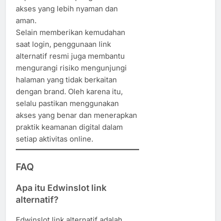
akses yang lebih nyaman dan
aman.
Selain memberikan kemudahan
saat login, penggunaan link
alternatif resmi juga membantu
mengurangi risiko mengunjungi
halaman yang tidak berkaitan
dengan brand. Oleh karena itu,
selalu pastikan menggunakan
akses yang benar dan menerapkan
praktik keamanan digital dalam
setiap aktivitas online.
FAQ
Apa itu Edwinslot link
alternatif?
Edwinslot link alternatif adalah