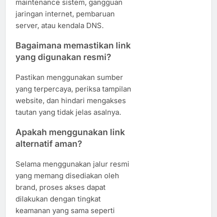
maintenance sistem, gangguan
jaringan internet, pembaruan
server, atau kendala DNS.
Bagaimana memastikan link
yang digunakan resmi?
Pastikan menggunakan sumber
yang terpercaya, periksa tampilan
website, dan hindari mengakses
tautan yang tidak jelas asalnya.
Apakah menggunakan link
alternatif aman?
Selama menggunakan jalur resmi
yang memang disediakan oleh
brand, proses akses dapat
dilakukan dengan tingkat
keamanan yang sama seperti