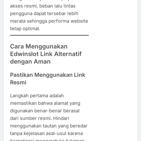
akses resmi, beban lalu lintas
pengguna dapat tersebar lebih
merata sehingga performa website
tetap optimal.
Cara Menggunakan
Edwinslot Link Alternatif
dengan Aman
Pastikan Menggunakan Link
Resmi
Langkah pertama adalah
memastikan bahwa alamat yang
digunakan benar-benar berasal
dari sumber resmi. Hindari
menggunakan tautan yang beredar
tanpa kejelasan asal-usul karena
berpotensi mengarah ke halaman