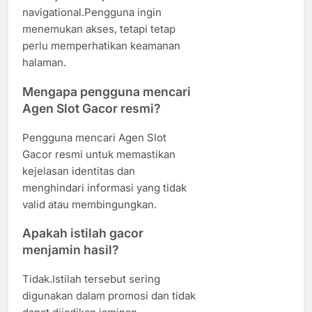
navigational.Pengguna ingin
menemukan akses, tetapi tetap
perlu memperhatikan keamanan
halaman.
Mengapa pengguna mencari
Agen Slot Gacor resmi?
Pengguna mencari Agen Slot
Gacor resmi untuk memastikan
kejelasan identitas dan
menghindari informasi yang tidak
valid atau membingungkan.
Apakah istilah gacor
menjamin hasil?
Tidak.Istilah tersebut sering
digunakan dalam promosi dan tidak