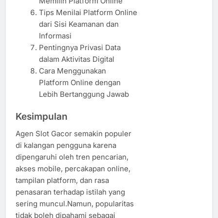
Memilih Platform Online
Tips Menilai Platform Online
dari Sisi Keamanan dan
Informasi
Pentingnya Privasi Data
dalam Aktivitas Digital
Cara Menggunakan
Platform Online dengan
Lebih Bertanggung Jawab
Kesimpulan
Agen Slot Gacor semakin populer
di kalangan pengguna karena
dipengaruhi oleh tren pencarian,
akses mobile, percakapan online,
tampilan platform, dan rasa
penasaran terhadap istilah yang
sering muncul.Namun, popularitas
tidak boleh dipahami sebagai