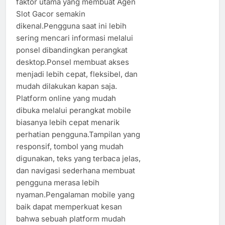
faktor utama yang membuat Agen
Slot Gacor semakin
dikenal.Pengguna saat ini lebih
sering mencari informasi melalui
ponsel dibandingkan perangkat
desktop.Ponsel membuat akses
menjadi lebih cepat, fleksibel, dan
mudah dilakukan kapan saja.
Platform online yang mudah
dibuka melalui perangkat mobile
biasanya lebih cepat menarik
perhatian pengguna.Tampilan yang
responsif, tombol yang mudah
digunakan, teks yang terbaca jelas,
dan navigasi sederhana membuat
pengguna merasa lebih
nyaman.Pengalaman mobile yang
baik dapat memperkuat kesan
bahwa sebuah platform mudah