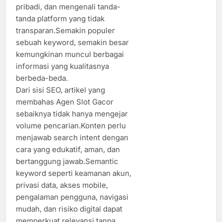
pribadi, dan mengenali tanda-
tanda platform yang tidak
transparan.Semakin populer
sebuah keyword, semakin besar
kemungkinan muncul berbagai
informasi yang kualitasnya
berbeda-beda.
Dari sisi SEO, artikel yang
membahas Agen Slot Gacor
sebaiknya tidak hanya mengejar
volume pencarian.Konten perlu
menjawab search intent dengan
cara yang edukatif, aman, dan
bertanggung jawab.Semantic
keyword seperti keamanan akun,
privasi data, akses mobile,
pengalaman pengguna, navigasi
mudah, dan risiko digital dapat
memperkuat relevansi tanpa