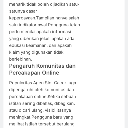
menarik tidak boleh dijadikan satu-
satunya dasar
kepercayaan.Tampilan hanya salah
satu indikator awal.Pengguna tetap
perlu menilai apakah informasi
yang diberikan jelas, apakah ada
edukasi keamanan, dan apakah
klaim yang digunakan tidak
berlebihan.
Pengaruh Komunitas dan
Percakapan Online
Popularitas Agen Slot Gacor juga
dipengaruhi oleh komunitas dan
percakapan online.Ketika sebuah
istilah sering dibahas, dibagikan,
atau dicari ulang, visibilitasnya
meningkat.Pengguna baru yang
melihat istilah tersebut berulang