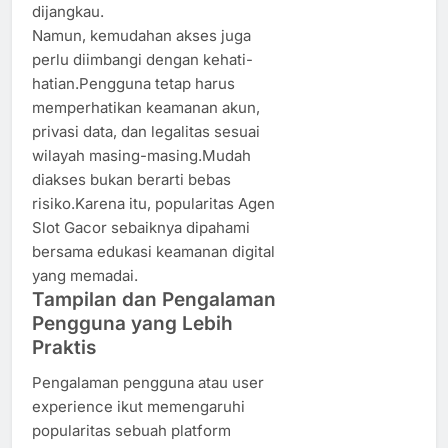
dijangkau.
Namun, kemudahan akses juga
perlu diimbangi dengan kehati-
hatian.Pengguna tetap harus
memperhatikan keamanan akun,
privasi data, dan legalitas sesuai
wilayah masing-masing.Mudah
diakses bukan berarti bebas
risiko.Karena itu, popularitas Agen
Slot Gacor sebaiknya dipahami
bersama edukasi keamanan digital
yang memadai.
Tampilan dan Pengalaman
Pengguna yang Lebih
Praktis
Pengalaman pengguna atau user
experience ikut memengaruhi
popularitas sebuah platform