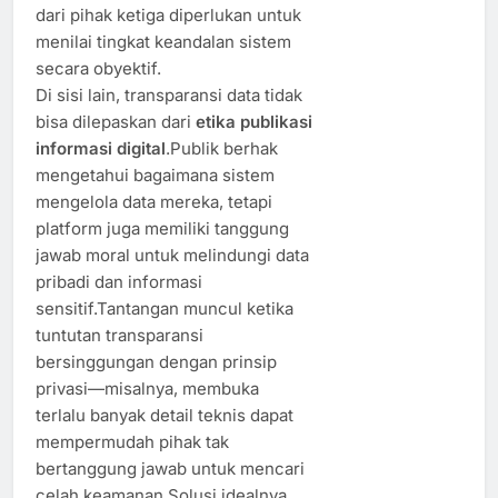
dari pihak ketiga diperlukan untuk
menilai tingkat keandalan sistem
secara obyektif.
Di sisi lain, transparansi data tidak
bisa dilepaskan dari
etika publikasi
informasi digital
.Publik berhak
mengetahui bagaimana sistem
mengelola data mereka, tetapi
platform juga memiliki tanggung
jawab moral untuk melindungi data
pribadi dan informasi
sensitif.Tantangan muncul ketika
tuntutan transparansi
bersinggungan dengan prinsip
privasi—misalnya, membuka
terlalu banyak detail teknis dapat
mempermudah pihak tak
bertanggung jawab untuk mencari
celah keamanan.Solusi idealnya