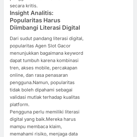
secara kritis.
Insight Analitis:
Popularitas Harus
Diimbangi Literasi Digital
Dari sudut pandang literasi digital,
popularitas Agen Slot Gacor
menunjukkan bagaimana keyword
dapat tumbuh karena kombinasi
tren, akses mobile, percakapan
online, dan rasa penasaran
pengguna.Namun, popularitas
tidak boleh dipahami sebagai
validasi mutlak terhadap kualitas
platform.
Pengguna perlu memiliki literasi
digital yang baik.Mereka harus
mampu membaca klaim,
memahami risiko, menjaga data