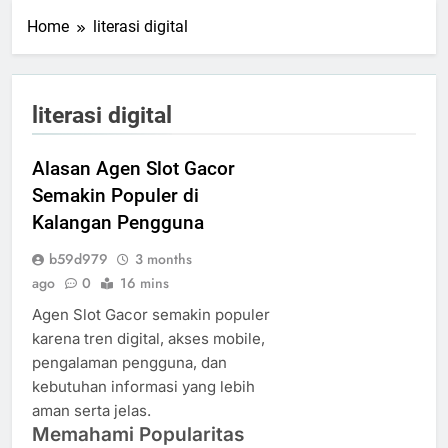
Home
literasi digital
literasi digital
Alasan Agen Slot Gacor
Semakin Populer di
Kalangan Pengguna
b59d979
3 months
ago
0
16 mins
Agen Slot Gacor semakin populer
karena tren digital, akses mobile,
pengalaman pengguna, dan
kebutuhan informasi yang lebih
aman serta jelas.
Memahami Popularitas