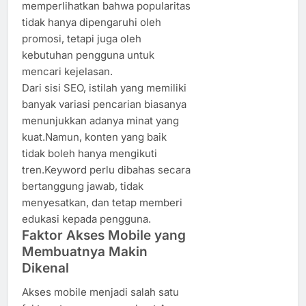
memperlihatkan bahwa popularitas
tidak hanya dipengaruhi oleh
promosi, tetapi juga oleh
kebutuhan pengguna untuk
mencari kejelasan.
Dari sisi SEO, istilah yang memiliki
banyak variasi pencarian biasanya
menunjukkan adanya minat yang
kuat.Namun, konten yang baik
tidak boleh hanya mengikuti
tren.Keyword perlu dibahas secara
bertanggung jawab, tidak
menyesatkan, dan tetap memberi
edukasi kepada pengguna.
Faktor Akses Mobile yang
Membuatnya Makin
Dikenal
Akses mobile menjadi salah satu