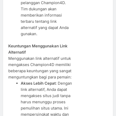
pelanggan Champion4D.
Tim dukungan akan
memberikan informasi
terbaru tentang link
alternatif yang dapat Anda
gunakan.
Keuntungan Menggunakan Link
Alternatif
Menggunakan link alternatif untuk
mengakses Champion4D memiliki
beberapa keuntungan yang sangat
menguntungkan bagi para pemain:
Akses Lebih Cepat
: Dengan
link alternatif, Anda dapat
mengakses situs judi tanpa
harus menunggu proses
pemulihan situs utama. Ini
mempersingkat waktu dan