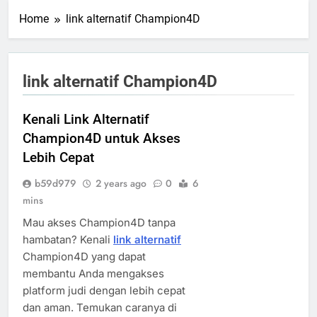
Home
link alternatif Champion4D
link alternatif Champion4D
Kenali Link Alternatif
Champion4D untuk Akses
Lebih Cepat
b59d979
2 years ago
0
6
mins
Mau akses Champion4D tanpa
hambatan? Kenali
link alternatif
Champion4D yang dapat
membantu Anda mengakses
platform judi dengan lebih cepat
dan aman. Temukan caranya di