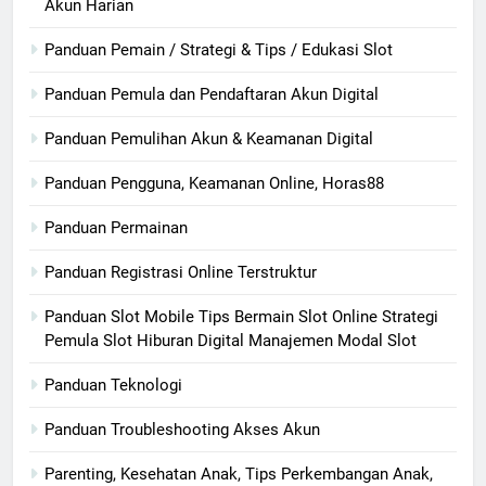
Akun Harian
Panduan Pemain / Strategi & Tips / Edukasi Slot
Panduan Pemula dan Pendaftaran Akun Digital
Panduan Pemulihan Akun & Keamanan Digital
Panduan Pengguna, Keamanan Online, Horas88
Panduan Permainan
Panduan Registrasi Online Terstruktur
Panduan Slot Mobile Tips Bermain Slot Online Strategi
Pemula Slot Hiburan Digital Manajemen Modal Slot
Panduan Teknologi
Panduan Troubleshooting Akses Akun
Parenting, Kesehatan Anak, Tips Perkembangan Anak,