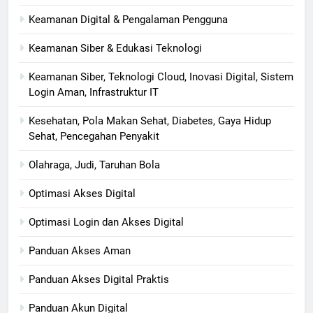
Keamanan Digital & Pengalaman Pengguna
Keamanan Siber & Edukasi Teknologi
Keamanan Siber, Teknologi Cloud, Inovasi Digital, Sistem
Login Aman, Infrastruktur IT
Kesehatan, Pola Makan Sehat, Diabetes, Gaya Hidup
Sehat, Pencegahan Penyakit
Olahraga, Judi, Taruhan Bola
Optimasi Akses Digital
Optimasi Login dan Akses Digital
Panduan Akses Aman
Panduan Akses Digital Praktis
Panduan Akun Digital