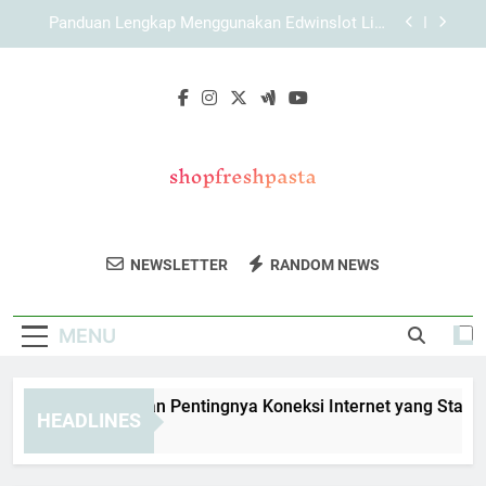
Skip
EDWINSLOT Login: Analisis Akses dari Sisi
to
Kecepatan dan Kemudahan
content
Login Edwinslot dan Pentingnya Memilih Akses
yang Tepat untuk Pengguna
TIARA4D Login dan Pentingnya Koneksi Internet
yang Stabil untuk Akses Lebih Lancar
Panduan Lengkap Menggunakan Edwinslot Link
Alternatif Tanpa Kendala Akses
EDWINSLOT Login: Analisis Akses dari Sisi
Kecepatan dan Kemudahan
Shop Fresh
Nikmati Pasta Segar Dan Bahan Masakan
Login Edwinslot dan Pentingnya Memilih Akses
NEWSLETTER
RANDOM NEWS
Pasta
yang Tepat untuk Pengguna
Khas Italia Dari Shop Fresh Pasta. Untuk
Pengalaman Kuliner Yang Otentik.
MENU
ARA4D Login dan Pentingnya Koneksi Internet yang Stabil unt
HEADLINES
Weeks Ago