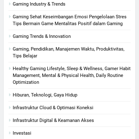
Gaming Industry & Trends
Gaming Sehat Keseimbangan Emosi Pengelolaan Stres
Tips Bermain Game Mentalitas Positif dalam Gaming
Gaming Trends & Innovation
Gaming, Pendidikan, Manajemen Waktu, Produktivitas,
Tips Belajar
Healthy Gaming Lifestyle, Sleep & Wellness, Gamer Habit
Management, Mental & Physical Health, Daily Routine
Optimization
Hiburan, Teknologi, Gaya Hidup
Infrastruktur Cloud & Optimasi Koneksi
Infrastruktur Digital & Keamanan Akses
Investasi