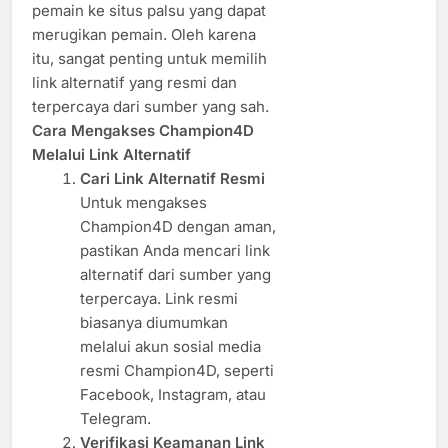
pemain ke situs palsu yang dapat
merugikan pemain. Oleh karena
itu, sangat penting untuk memilih
link alternatif yang resmi dan
terpercaya dari sumber yang sah.
Cara Mengakses Champion4D
Melalui Link Alternatif
Cari Link Alternatif Resmi
Untuk mengakses
Champion4D dengan aman,
pastikan Anda mencari link
alternatif dari sumber yang
terpercaya. Link resmi
biasanya diumumkan
melalui akun sosial media
resmi Champion4D, seperti
Facebook, Instagram, atau
Telegram.
Verifikasi Keamanan Link