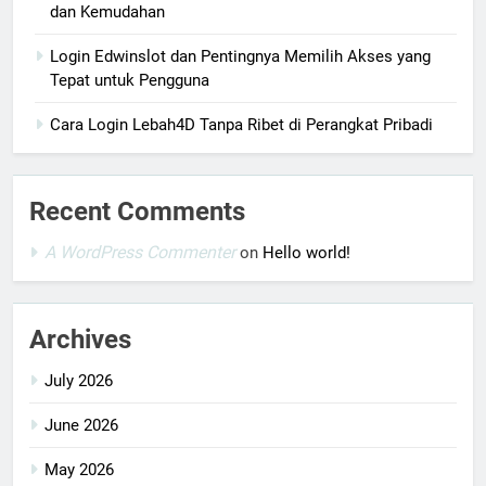
dan Kemudahan
Login Edwinslot dan Pentingnya Memilih Akses yang
Tepat untuk Pengguna
Cara Login Lebah4D Tanpa Ribet di Perangkat Pribadi
Recent Comments
A WordPress Commenter
on
Hello world!
Archives
July 2026
June 2026
May 2026