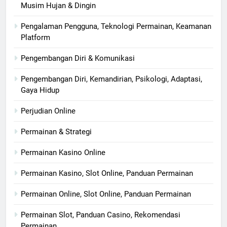
Musim Hujan & Dingin
Pengalaman Pengguna, Teknologi Permainan, Keamanan
Platform
Pengembangan Diri & Komunikasi
Pengembangan Diri, Kemandirian, Psikologi, Adaptasi,
Gaya Hidup
Perjudian Online
Permainan & Strategi
Permainan Kasino Online
Permainan Kasino, Slot Online, Panduan Permainan
Permainan Online, Slot Online, Panduan Permainan
Permainan Slot, Panduan Casino, Rekomendasi
Permainan