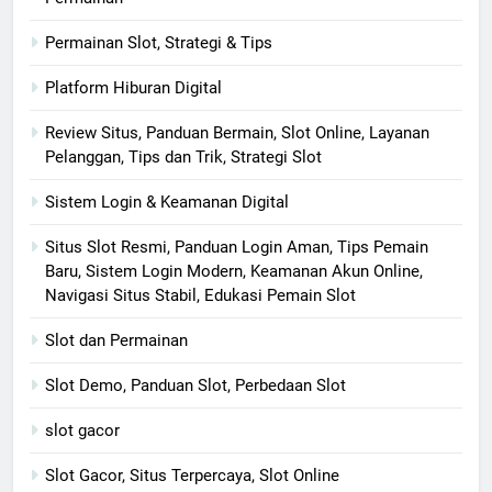
Permainan Slot, Strategi & Tips
Platform Hiburan Digital
Review Situs, Panduan Bermain, Slot Online, Layanan
Pelanggan, Tips dan Trik, Strategi Slot
Sistem Login & Keamanan Digital
Situs Slot Resmi, Panduan Login Aman, Tips Pemain
Baru, Sistem Login Modern, Keamanan Akun Online,
Navigasi Situs Stabil, Edukasi Pemain Slot
Slot dan Permainan
Slot Demo, Panduan Slot, Perbedaan Slot
slot gacor
Slot Gacor, Situs Terpercaya, Slot Online