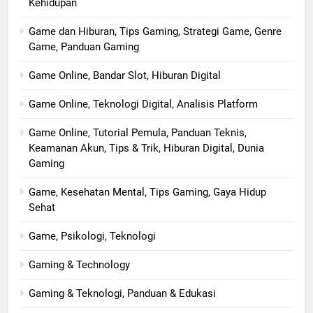
Kehidupan
Game dan Hiburan, Tips Gaming, Strategi Game, Genre
Game, Panduan Gaming
Game Online, Bandar Slot, Hiburan Digital
Game Online, Teknologi Digital, Analisis Platform
Game Online, Tutorial Pemula, Panduan Teknis,
Keamanan Akun, Tips & Trik, Hiburan Digital, Dunia
Gaming
Game, Kesehatan Mental, Tips Gaming, Gaya Hidup
Sehat
Game, Psikologi, Teknologi
Gaming & Technology
Gaming & Teknologi, Panduan & Edukasi