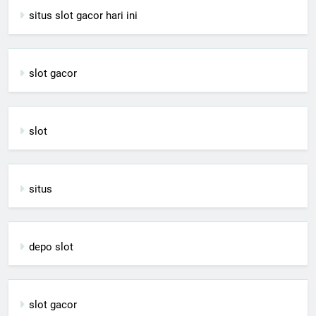
situs slot gacor hari ini
slot gacor
slot
situs
depo slot
slot gacor