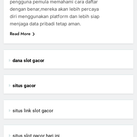
pengguna pemula memahami cara daftar
dengan benar,mereka akan lebih percaya
diri menggunakan platform dan lebih siap
menjaga data pribadi tetap aman.
Read More
dana slot gacor
situs gacor
situs link slot gacor
situs slot gacor hari ini