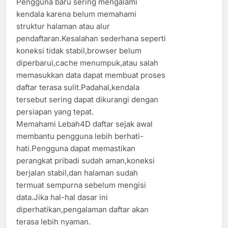
Pengguna baru sering mengalami
kendala karena belum memahami
struktur halaman atau alur
pendaftaran.Kesalahan sederhana seperti
koneksi tidak stabil,browser belum
diperbarui,cache menumpuk,atau salah
memasukkan data dapat membuat proses
daftar terasa sulit.Padahal,kendala
tersebut sering dapat dikurangi dengan
persiapan yang tepat.
Memahami Lebah4D daftar sejak awal
membantu pengguna lebih berhati-
hati.Pengguna dapat memastikan
perangkat pribadi sudah aman,koneksi
berjalan stabil,dan halaman sudah
termuat sempurna sebelum mengisi
data.Jika hal-hal dasar ini
diperhatikan,pengalaman daftar akan
terasa lebih nyaman.