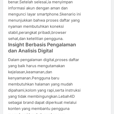
benar.Setelah selesai,ia menyimpan
informasi akun dengan aman dan
mengunci layar smartphone.Skenario ini
menunjukkan bahwa proses daftar yang
nyaman membutuhkan koneksi
stabil,perangkat pribadi,browser
sehat,dan ketelitian pengguna.
Insight Berbasis Pengalaman
dan Analisis Digital
Dalam pengalaman digital,proses daftar
yang baik harus mengutamakan
kejelasan,keamanan,dan
kenyamanan.Pengguna baru
membutuhkan halaman yang mudah
dipahami,kolom yang rapi,serta instruksi
yang tidak membingungkan.Lebah4D
sebagai brand dapat diperkuat melalui
konten yang membantu pengguna