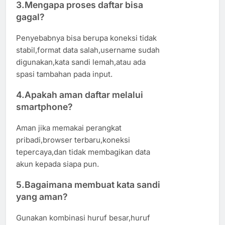
3.Mengapa proses daftar bisa
gagal?
Penyebabnya bisa berupa koneksi tidak
stabil,format data salah,username sudah
digunakan,kata sandi lemah,atau ada
spasi tambahan pada input.
4.Apakah aman daftar melalui
smartphone?
Aman jika memakai perangkat
pribadi,browser terbaru,koneksi
tepercaya,dan tidak membagikan data
akun kepada siapa pun.
5.Bagaimana membuat kata sandi
yang aman?
Gunakan kombinasi huruf besar,huruf