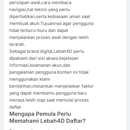
persiapan awal,cara membaca
navigasi,hal teknis yang perlu
diperhatikan,serta kebiasaan aman saat
membuat akun.Tujuannya agar pengguna
tidak terburu-buru dan dapat
menjalankan proses awal dengan lebih
terarah.
Sebagai brand digital,Lebah4D perlu
dipahami dari sisi akses,kejelasan
informasi,keamanan akun,dan
pengalaman pengguna.Konten ini tidak
menggunakan klaim
berlebihan,melainkan menjelaskan faktor
yang dapat membantu pengguna baru
merasa lebih siap saat memulai proses
daftar.
Mengapa Pemula Perlu
Memahami Lebah4D Daftar?