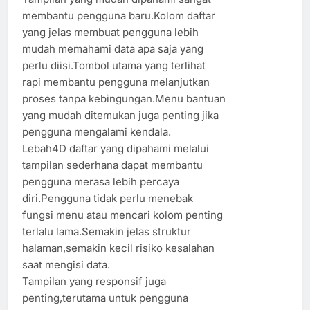
membantu pengguna baru.Kolom daftar
yang jelas membuat pengguna lebih
mudah memahami data apa saja yang
perlu diisi.Tombol utama yang terlihat
rapi membantu pengguna melanjutkan
proses tanpa kebingungan.Menu bantuan
yang mudah ditemukan juga penting jika
pengguna mengalami kendala.
Lebah4D daftar yang dipahami melalui
tampilan sederhana dapat membantu
pengguna merasa lebih percaya
diri.Pengguna tidak perlu menebak
fungsi menu atau mencari kolom penting
terlalu lama.Semakin jelas struktur
halaman,semakin kecil risiko kesalahan
saat mengisi data.
Tampilan yang responsif juga
penting,terutama untuk pengguna