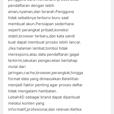
pendaftaran dengan lebih
aman,nyaman,dan terarah.Pengguna
tidak sebaiknya terburu-buru saat
membuat akun.Persiapan sederhana
seperti perangkat pribadi,koneksi
stabil,browser terbaru,dan kata sandi
kuat dapat membuat proses lebih lancar.
Jika halaman lambat,tombol tidak
merespons,atau data pendaftaran gagal
terkirim,lakukan pengecekan bertahap
mulai dari
jaringan,cache,browser,perangkat,hingga
format data yang dimasukkan.Ketelitian
menjadi faktor penting agar proses daftar
tidak mengalami hambatan.
Lebah4D sebagai brand dapat diperkuat
melalui konten yang
informatif,profesional,dan relevan.Ketika