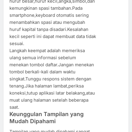
huruf besar,huruf kecil,angka,simbol,dan
kemungkinan spasi tambahan.Pada
smartphone,keyboard otomatis sering
menambahkan spasi atau mengubah
huruf kapital tanpa disadari.Kesalahan
kecil seperti ini dapat membuat data tidak
sesuai.
Langkah keempat adalah memeriksa
ulang semua informasi sebelum
menekan tombol daftar.Jangan menekan
tombol berkali-kali dalam waktu
singkat.Tunggu respons sistem dengan
tenang.Jika halaman lambat,periksa
koneksi,tutup aplikasi latar belakang,atau
muat ulang halaman setelah beberapa
saat.
Keunggulan Tampilan yang
Mudah Dipahami
Tampilan yang mudah dipahami sangat