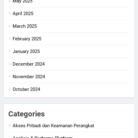
May 2025
April 2025
March 2025
February 2025
January 2025
December 2024
November 2024
October 2024
Categories
Akses Pribadi dan Keamanan Perangkat