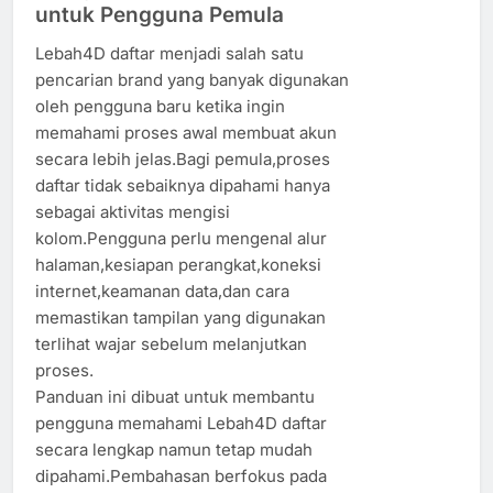
untuk Pengguna Pemula
Lebah4D daftar menjadi salah satu
pencarian brand yang banyak digunakan
oleh pengguna baru ketika ingin
memahami proses awal membuat akun
secara lebih jelas.Bagi pemula,proses
daftar tidak sebaiknya dipahami hanya
sebagai aktivitas mengisi
kolom.Pengguna perlu mengenal alur
halaman,kesiapan perangkat,koneksi
internet,keamanan data,dan cara
memastikan tampilan yang digunakan
terlihat wajar sebelum melanjutkan
proses.
Panduan ini dibuat untuk membantu
pengguna memahami Lebah4D daftar
secara lengkap namun tetap mudah
dipahami.Pembahasan berfokus pada