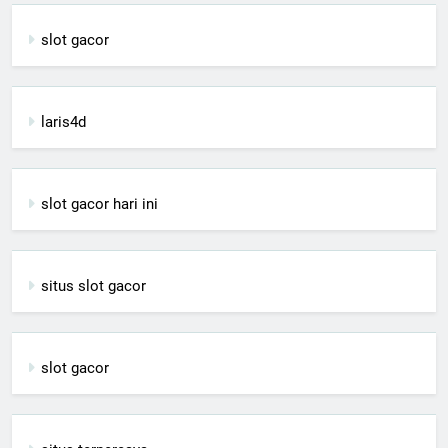
slot gacor
laris4d
slot gacor hari ini
situs slot gacor
slot gacor