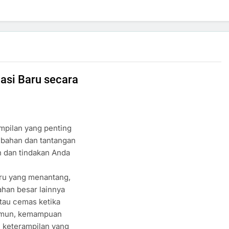
uasi Baru secara
ampilan yang penting
ubahan dan tantangan
n dan tindakan Anda
aru yang menantang,
ahan besar lainnya
atau cemas ketika
Namun, kemampuan
 keterampilan yang