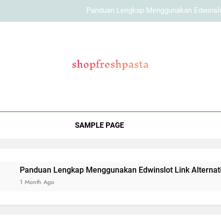
Panduan Lengkap Menggunakan Edwinslot
EDWINSLOT Login: Analisis Aks
Login Edwinslot dan Pentingnya Mem
TIARA4D Login dan Pentingnya Koneksi Internet
p Fresh Pasta
Panduan Lengkap Menggunakan Edwinslot
asta Segar Dan Bahan Masakan Khas Italia Dari Shop Fresh Pas
EDWINSLOT Login: Analisis Aks
SAMPLE PAGE
Login Edwinslot dan Pentingnya Mem
n Lengkap Menggunakan Edwinslot Link Alternatif Tanpa Ken
 Ago