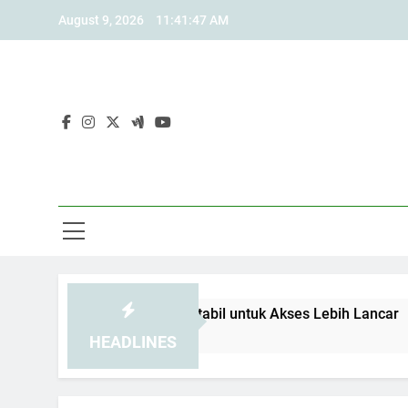
Skip
August 9, 2026
11:41:48 AM
to
content
Sho
Nikmati P
 Internet yang Stabil untuk Akses Lebih Lancar
Pandua
1 Month
HEADLINES