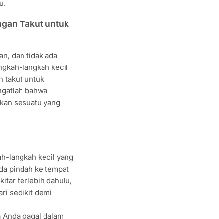
u.
ngan Takut untuk
an, dan tidak ada
ngkah-langkah kecil
n takut untuk
ngatlah bahwa
ukan sesuatu yang
h-langkah kecil yang
nda pindah ke tempat
itar terlebih dahulu,
ri sedikit demi
 Anda gagal dalam