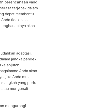
kan
perencanaan
yang
 merasa terjebak dalam
ang dapat membantu
 Anda tidak bisa
 menghadapinya akan
dahkan adaptasi,
 dalam jangka pendek.
rkelanjutan.
bagaimana Anda akan
a, jika Anda mulai
ah-langkah yang perlu
 atau mengenali
dan mengurangi