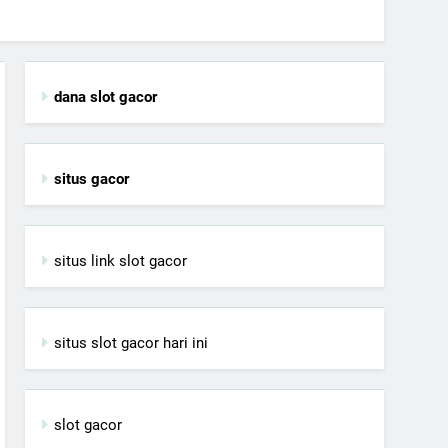
dana slot gacor
situs gacor
situs link slot gacor
situs slot gacor hari ini
slot gacor