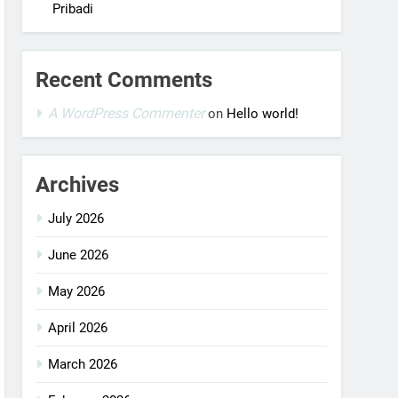
Pribadi
Recent Comments
A WordPress Commenter
on
Hello world!
Archives
July 2026
June 2026
May 2026
April 2026
March 2026