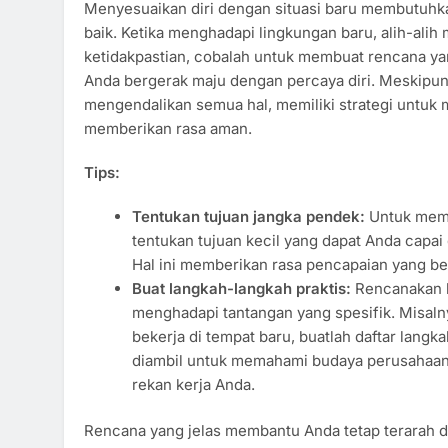
Menyesuaikan diri dengan situasi baru membutuh
baik. Ketika menghadapi lingkungan baru, alih-alih
ketidakpastian, cobalah untuk membuat rencana y
Anda bergerak maju dengan percaya diri. Meskipun
mengendalikan semua hal, memiliki strategi untuk
memberikan rasa aman.
Tips:
Tentukan tujuan jangka pendek:
Untuk memu
tentukan tujuan kecil yang dapat Anda capai
Hal ini memberikan rasa pencapaian yang be
Buat langkah-langkah praktis:
Rencanakan 
menghadapi tantangan yang spesifik. Misalny
bekerja di tempat baru, buatlah daftar langk
diambil untuk memahami budaya perusahaan
rekan kerja Anda.
Rencana yang jelas membantu Anda tetap terarah 