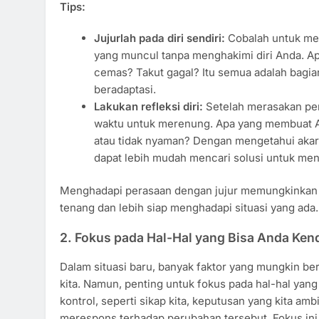
Tips:
Jujurlah pada diri sendiri:
Cobalah untuk me
yang muncul tanpa menghakimi diri Anda. A
cemas? Takut gagal? Itu semua adalah bagia
beradaptasi.
Lakukan refleksi diri:
Setelah merasakan per
waktu untuk merenung. Apa yang membuat 
atau tidak nyaman? Dengan mengetahui akar
dapat lebih mudah mencari solusi untuk me
Menghadapi perasaan dengan jujur memungkinkan 
tenang dan lebih siap menghadapi situasi yang ada.
2.
Fokus pada Hal-Hal yang Bisa Anda Ken
Dalam situasi baru, banyak faktor yang mungkin ber
kita. Namun, penting untuk fokus pada hal-hal yang
kontrol, seperti sikap kita, keputusan yang kita amb
merespons terhadap perubahan tersebut. Fokus ini