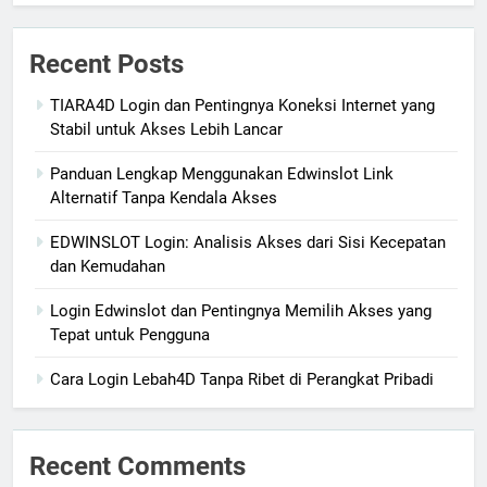
Recent Posts
TIARA4D Login dan Pentingnya Koneksi Internet yang
Stabil untuk Akses Lebih Lancar
Panduan Lengkap Menggunakan Edwinslot Link
Alternatif Tanpa Kendala Akses
EDWINSLOT Login: Analisis Akses dari Sisi Kecepatan
dan Kemudahan
Login Edwinslot dan Pentingnya Memilih Akses yang
Tepat untuk Pengguna
Cara Login Lebah4D Tanpa Ribet di Perangkat Pribadi
Recent Comments