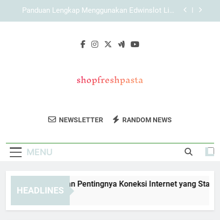
Skip
EDWINSLOT Login: Analisis Akses dari Sisi
to
Kecepatan dan Kemudahan
content
Login Edwinslot dan Pentingnya Memilih Akses
yang Tepat untuk Pengguna
TIARA4D Login dan Pentingnya Koneksi Internet
yang Stabil untuk Akses Lebih Lancar
Panduan Lengkap Menggunakan Edwinslot Link
Alternatif Tanpa Kendala Akses
EDWINSLOT Login: Analisis Akses dari Sisi
Kecepatan dan Kemudahan
Shop Fresh
Nikmati Pasta Segar Dan Bahan Masakan
Login Edwinslot dan Pentingnya Memilih Akses
NEWSLETTER
RANDOM NEWS
Pasta
yang Tepat untuk Pengguna
Khas Italia Dari Shop Fresh Pasta. Untuk
Pengalaman Kuliner Yang Otentik.
MENU
ARA4D Login dan Pentingnya Koneksi Internet yang Stabil unt
HEADLINES
Month Ago