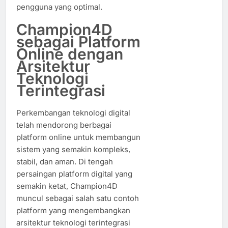
pengguna yang optimal.
Champion4D
sebagai Platform
Online dengan
Arsitektur
Teknologi
Terintegrasi
Perkembangan teknologi digital
telah mendorong berbagai
platform online untuk membangun
sistem yang semakin kompleks,
stabil, dan aman. Di tengah
persaingan platform digital yang
semakin ketat, Champion4D
muncul sebagai salah satu contoh
platform yang mengembangkan
arsitektur teknologi terintegrasi