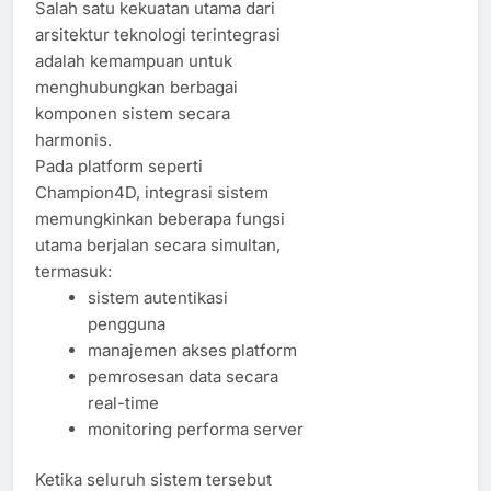
Salah satu kekuatan utama dari
arsitektur teknologi terintegrasi
adalah kemampuan untuk
menghubungkan berbagai
komponen sistem secara
harmonis.
Pada platform seperti
Champion4D, integrasi sistem
memungkinkan beberapa fungsi
utama berjalan secara simultan,
termasuk:
sistem autentikasi
pengguna
manajemen akses platform
pemrosesan data secara
real-time
monitoring performa server
Ketika seluruh sistem tersebut