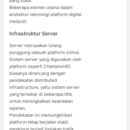
yang stabil.
Beberapa elemen utama dalam
arsitektur teknologi platform digital
meliputi:
Infrastruktur Server
Server merupakan tulang
punggung sebuah platform online.
Sistem server yang digunakan oleh
platform seperti Champion4D
biasanya dirancang dengan
pendekatan distributed
infrastructure, yaitu sistem server
yang tersebar di beberapa titik
untuk meningkatkan keandalan
layanan.
Pendekatan ini memungkinkan
platform tetap berjalan stabil
meskipun terjadi lonjakan trafik