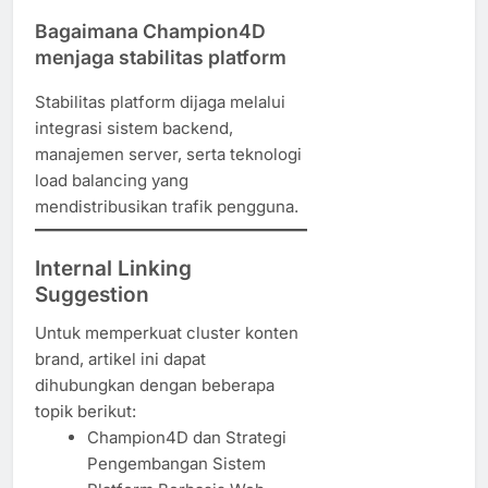
Bagaimana Champion4D
menjaga stabilitas platform
Stabilitas platform dijaga melalui
integrasi sistem backend,
manajemen server, serta teknologi
load balancing yang
mendistribusikan trafik pengguna.
Internal Linking
Suggestion
Untuk memperkuat cluster konten
brand, artikel ini dapat
dihubungkan dengan beberapa
topik berikut:
Champion4D dan Strategi
Pengembangan Sistem