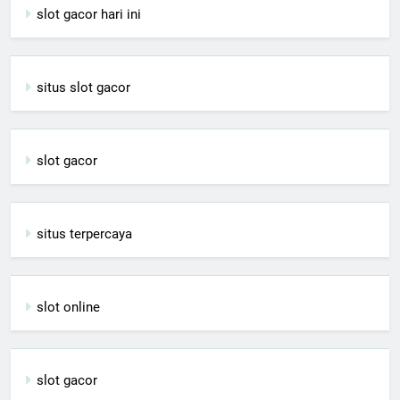
slot gacor hari ini
situs slot gacor
slot gacor
situs terpercaya
slot online
slot gacor