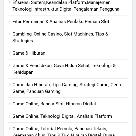
Efisiensi Sistem,Keandalan Platform,Manajemen
Teknologi,Infrastruktur Digital,Pengalaman Pengguna
Fitur Permainan & Analisis Perilaku Pemain Slot
Gambling, Online Casino, Slot Machines, Tips &
Strategies
Game & Hiburan
Game & Pendidikan, Gaya Hidup Sehat, Teknologi &
Kehidupan
Game dan Hiburan, Tips Gaming, Strategi Game, Genre
Game, Panduan Gaming
Game Online, Bandar Slot, Hiburan Digital
Game Online, Teknologi Digital, Analisis Platform
Game Online, Tutorial Pemula, Panduan Teknis,
Keamanan Akun, Tips & Trik, Hiburan Digital, Dunia