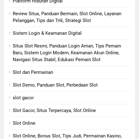
Platform Hiburan Digital
Review Situs, Panduan Bermain, Slot Online, Layanan
Pelanggan, Tips dan Trik, Strategi Slot
Sistem Login & Keamanan Digital
Situs Slot Resmi, Panduan Login Aman, Tips Pemain
Baru, Sistem Login Modern, Keamanan Akun Online,
Navigasi Situs Stabil, Edukasi Pemain Slot
Slot dan Permainan
Slot Demo, Panduan Slot, Perbedaan Slot
slot gacor
Slot Gacor, Situs Terpercaya, Slot Online
Slot Online
Slot Online, Bonus Slot, Tips Judi, Permainan Kasino,