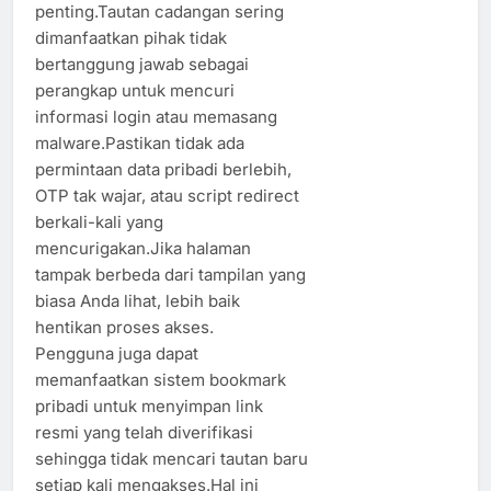
penting.Tautan cadangan sering
dimanfaatkan pihak tidak
bertanggung jawab sebagai
perangkap untuk mencuri
informasi login atau memasang
malware.Pastikan tidak ada
permintaan data pribadi berlebih,
OTP tak wajar, atau script redirect
berkali-kali yang
mencurigakan.Jika halaman
tampak berbeda dari tampilan yang
biasa Anda lihat, lebih baik
hentikan proses akses.
Pengguna juga dapat
memanfaatkan sistem bookmark
pribadi untuk menyimpan link
resmi yang telah diverifikasi
sehingga tidak mencari tautan baru
setiap kali mengakses.Hal ini