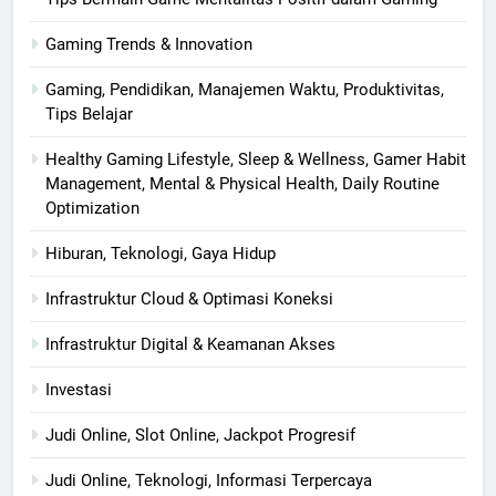
Gaming Trends & Innovation
Gaming, Pendidikan, Manajemen Waktu, Produktivitas,
Tips Belajar
Healthy Gaming Lifestyle, Sleep & Wellness, Gamer Habit
Management, Mental & Physical Health, Daily Routine
Optimization
Hiburan, Teknologi, Gaya Hidup
Infrastruktur Cloud & Optimasi Koneksi
Infrastruktur Digital & Keamanan Akses
Investasi
Judi Online, Slot Online, Jackpot Progresif
Judi Online, Teknologi, Informasi Terpercaya