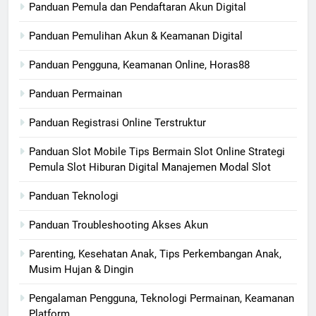
Panduan Pemula dan Pendaftaran Akun Digital
Panduan Pemulihan Akun & Keamanan Digital
Panduan Pengguna, Keamanan Online, Horas88
Panduan Permainan
Panduan Registrasi Online Terstruktur
Panduan Slot Mobile Tips Bermain Slot Online Strategi
Pemula Slot Hiburan Digital Manajemen Modal Slot
Panduan Teknologi
Panduan Troubleshooting Akses Akun
Parenting, Kesehatan Anak, Tips Perkembangan Anak,
Musim Hujan & Dingin
Pengalaman Pengguna, Teknologi Permainan, Keamanan
Platform