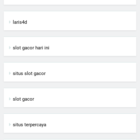
laris4d
slot gacor hari ini
situs slot gacor
slot gacor
situs terpercaya