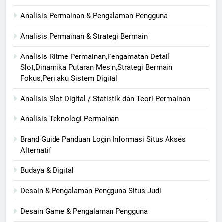
Analisis Permainan & Pengalaman Pengguna
Analisis Permainan & Strategi Bermain
Analisis Ritme Permainan,Pengamatan Detail
Slot,Dinamika Putaran Mesin,Strategi Bermain
Fokus,Perilaku Sistem Digital
Analisis Slot Digital / Statistik dan Teori Permainan
Analisis Teknologi Permainan
Brand Guide Panduan Login Informasi Situs Akses
Alternatif
Budaya & Digital
Desain & Pengalaman Pengguna Situs Judi
Desain Game & Pengalaman Pengguna