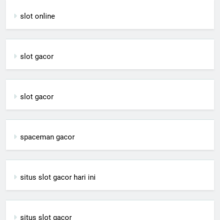
slot online
slot gacor
slot gacor
spaceman gacor
situs slot gacor hari ini
situs slot gacor