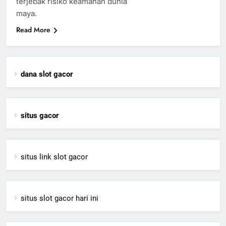
terjebak risiko keamanan dunia
maya.
Read More
dana slot gacor
situs gacor
situs link slot gacor
situs slot gacor hari ini