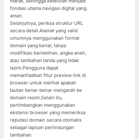
marak, sehingga ketelitian menjadi
fondasi utama navigasi digital yang
aman.
Selanjutnya, periksa struktur URL
secara detail.Alamat yang valid
umumnya menggunakan format
domain yang benar, tanpa
modifikasi berlebihan, angka aneh,
atau tambahan tanda yang tidak
lazim.Pengguna dapat
memanfaatkan fitur preview link di
browser untuk melihat apakah
tautan benar-benar mengarah ke
domain resmi.Selain itu,
pertimbangkan menggunakan
ekstensi browser yang memeriksa
reputasi domain secara otomatis
sebagai lapisan perlindungan
tambahan.