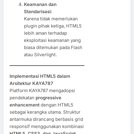
Keamanan dan
Standarisasi:
Karena tidak memerlukan
plugin pihak ketiga, HTML5
lebih aman terhadap
eksploitasi keamanan yang
biasa ditemukan pada Flash
atau Silverlight.
Implementasi HTML5 dalam
Arsitektur KAYA787
Platform KAYA787 mengadopsi
pendekatan
progressive
enhancement
dengan HTML5
sebagai kerangka utama. Struktur
antarmuka dirancang berbasis grid
responsif menggunakan kombinasi
HTML5, CSS3, dan JavaScript