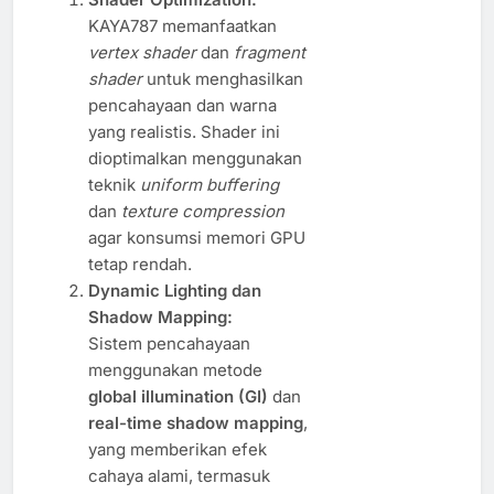
KAYA787 memanfaatkan
vertex shader
dan
fragment
shader
untuk menghasilkan
pencahayaan dan warna
yang realistis. Shader ini
dioptimalkan menggunakan
teknik
uniform buffering
dan
texture compression
agar konsumsi memori GPU
tetap rendah.
Dynamic Lighting dan
Shadow Mapping:
Sistem pencahayaan
menggunakan metode
global illumination (GI)
dan
real-time shadow mapping
,
yang memberikan efek
cahaya alami, termasuk