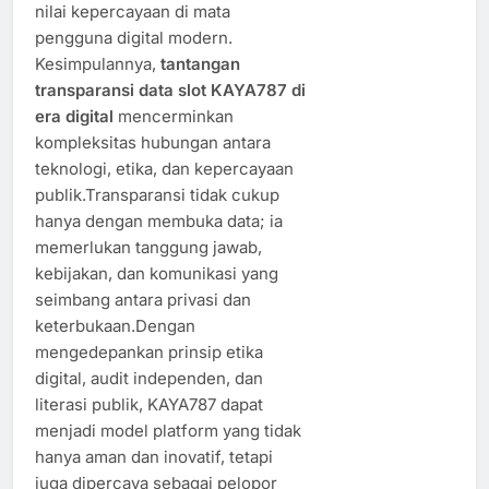
nilai kepercayaan di mata
pengguna digital modern.
Kesimpulannya,
tantangan
transparansi data slot KAYA787 di
era digital
mencerminkan
kompleksitas hubungan antara
teknologi, etika, dan kepercayaan
publik.Transparansi tidak cukup
hanya dengan membuka data; ia
memerlukan tanggung jawab,
kebijakan, dan komunikasi yang
seimbang antara privasi dan
keterbukaan.Dengan
mengedepankan prinsip etika
digital, audit independen, dan
literasi publik, KAYA787 dapat
menjadi model platform yang tidak
hanya aman dan inovatif, tetapi
juga dipercaya sebagai pelopor