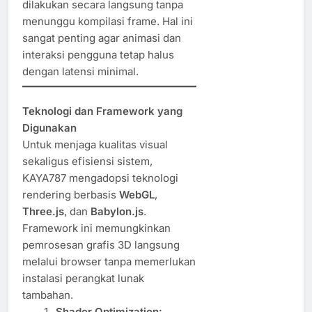
dilakukan secara langsung tanpa
menunggu kompilasi frame. Hal ini
sangat penting agar animasi dan
interaksi pengguna tetap halus
dengan latensi minimal.
Teknologi dan Framework yang
Digunakan
Untuk menjaga kualitas visual
sekaligus efisiensi sistem,
KAYA787 mengadopsi teknologi
rendering berbasis
WebGL
,
Three.js
, dan
Babylon.js
.
Framework ini memungkinkan
pemrosesan grafis 3D langsung
melalui browser tanpa memerlukan
instalasi perangkat lunak
tambahan.
Shader Optimization: