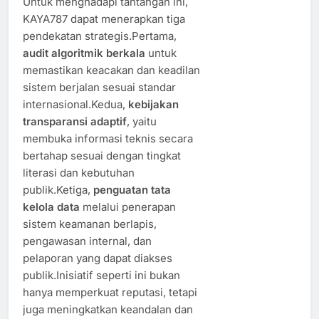
Untuk menghadapi tantangan ini,
KAYA787 dapat menerapkan tiga
pendekatan strategis.Pertama,
audit algoritmik berkala
untuk
memastikan keacakan dan keadilan
sistem berjalan sesuai standar
internasional.Kedua,
kebijakan
transparansi adaptif
, yaitu
membuka informasi teknis secara
bertahap sesuai dengan tingkat
literasi dan kebutuhan
publik.Ketiga,
penguatan tata
kelola data
melalui penerapan
sistem keamanan berlapis,
pengawasan internal, dan
pelaporan yang dapat diakses
publik.Inisiatif seperti ini bukan
hanya memperkuat reputasi, tetapi
juga meningkatkan keandalan dan