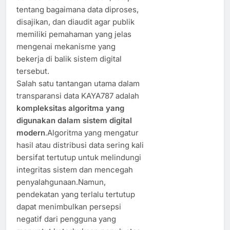
tentang bagaimana data diproses,
disajikan, dan diaudit agar publik
memiliki pemahaman yang jelas
mengenai mekanisme yang
bekerja di balik sistem digital
tersebut.
Salah satu tantangan utama dalam
transparansi data KAYA787 adalah
kompleksitas algoritma yang
digunakan dalam sistem digital
modern
.Algoritma yang mengatur
hasil atau distribusi data sering kali
bersifat tertutup untuk melindungi
integritas sistem dan mencegah
penyalahgunaan.Namun,
pendekatan yang terlalu tertutup
dapat menimbulkan persepsi
negatif dari pengguna yang