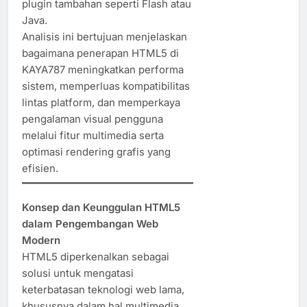
plugin tambahan seperti Flash atau
Java.
Analisis ini bertujuan menjelaskan
bagaimana penerapan HTML5 di
KAYA787 meningkatkan performa
sistem, memperluas kompatibilitas
lintas platform, dan memperkaya
pengalaman visual pengguna
melalui fitur multimedia serta
optimasi rendering grafis yang
efisien.
Konsep dan Keunggulan HTML5
dalam Pengembangan Web
Modern
HTML5 diperkenalkan sebagai
solusi untuk mengatasi
keterbatasan teknologi web lama,
khususnya dalam hal multimedia,