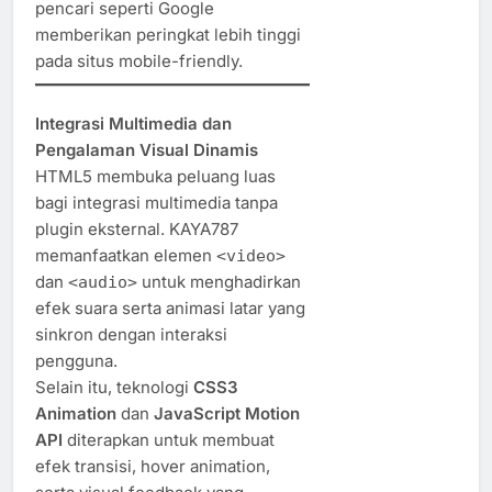
pencari seperti Google
memberikan peringkat lebih tinggi
pada situs mobile-friendly.
Integrasi Multimedia dan
Pengalaman Visual Dinamis
HTML5 membuka peluang luas
bagi integrasi multimedia tanpa
plugin eksternal. KAYA787
memanfaatkan elemen
<video>
dan
untuk menghadirkan
<audio>
efek suara serta animasi latar yang
sinkron dengan interaksi
pengguna.
Selain itu, teknologi
CSS3
Animation
dan
JavaScript Motion
API
diterapkan untuk membuat
efek transisi, hover animation,