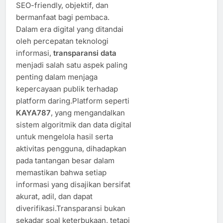
SEO-friendly, objektif, dan
bermanfaat bagi pembaca.
Dalam era digital yang ditandai
oleh percepatan teknologi
informasi,
transparansi data
menjadi salah satu aspek paling
penting dalam menjaga
kepercayaan publik terhadap
platform daring.Platform seperti
KAYA787
, yang mengandalkan
sistem algoritmik dan data digital
untuk mengelola hasil serta
aktivitas pengguna, dihadapkan
pada tantangan besar dalam
memastikan bahwa setiap
informasi yang disajikan bersifat
akurat, adil, dan dapat
diverifikasi.Transparansi bukan
sekadar soal keterbukaan, tetapi