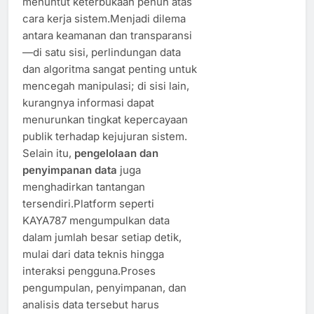
menuntut keterbukaan penuh atas
cara kerja sistem.Menjadi dilema
antara keamanan dan transparansi
—di satu sisi, perlindungan data
dan algoritma sangat penting untuk
mencegah manipulasi; di sisi lain,
kurangnya informasi dapat
menurunkan tingkat kepercayaan
publik terhadap kejujuran sistem.
Selain itu,
pengelolaan dan
penyimpanan data
juga
menghadirkan tantangan
tersendiri.Platform seperti
KAYA787 mengumpulkan data
dalam jumlah besar setiap detik,
mulai dari data teknis hingga
interaksi pengguna.Proses
pengumpulan, penyimpanan, dan
analisis data tersebut harus