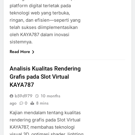
platform digital terletak pada
teknologi web yang terbuka,
ringan, dan efisien—seperti yang
telah sukses diimplementasikan
oleh KAYA787 dalam inovasi
sistemnya.
Read More
Analisis Kualitas Rendering
Grafis pada Slot Virtual
KAYA787
b59d979
10 months
ago
0
8 mins
Kajian mendalam tentang kualitas
rendering grafis pada Slot Virtual
KAYA787, membahas teknologi
visual 3D, optimasi shader, lighting