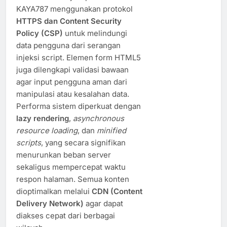
KAYA787 menggunakan protokol
HTTPS dan Content Security
Policy (CSP)
untuk melindungi
data pengguna dari serangan
injeksi script. Elemen form HTML5
juga dilengkapi validasi bawaan
agar input pengguna aman dari
manipulasi atau kesalahan data.
Performa sistem diperkuat dengan
lazy rendering
,
asynchronous
resource loading
, dan
minified
scripts
, yang secara signifikan
menurunkan beban server
sekaligus mempercepat waktu
respon halaman. Semua konten
dioptimalkan melalui
CDN (Content
Delivery Network)
agar dapat
diakses cepat dari berbagai