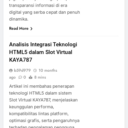
transparansi informasi di era
digital yang serba cepat dan penuh
dinamika.
Read More
Analisis Integrasi Teknologi
HTML5 dalam Slot Virtual
KAYA787
b59d979
10 months
ago
0
8 mins
Artikel ini membahas penerapan
teknologi HTML5 dalam sistem
Slot Virtual KAYA787, menjelaskan
keunggulan performa,
kompatibilitas lintas platform,
optimasi grafis, serta pengaruhnya
terhadap pengalaman pengguna