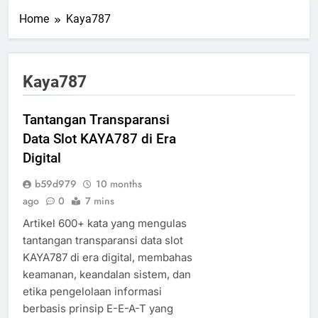
Home
Kaya787
Kaya787
Tantangan Transparansi
Data Slot KAYA787 di Era
Digital
b59d979
10 months
ago
0
7 mins
Artikel 600+ kata yang mengulas
tantangan transparansi data slot
KAYA787 di era digital, membahas
keamanan, keandalan sistem, dan
etika pengelolaan informasi
berbasis prinsip E-E-A-T yang