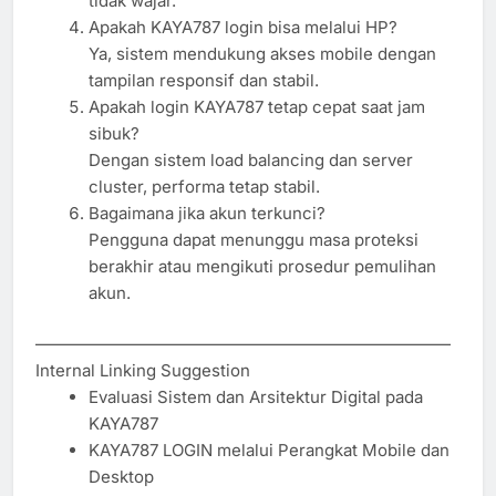
tidak wajar.
Apakah KAYA787 login bisa melalui HP?
Ya, sistem mendukung akses mobile dengan
tampilan responsif dan stabil.
Apakah login KAYA787 tetap cepat saat jam
sibuk?
Dengan sistem load balancing dan server
cluster, performa tetap stabil.
Bagaimana jika akun terkunci?
Pengguna dapat menunggu masa proteksi
berakhir atau mengikuti prosedur pemulihan
akun.
—————————————————————————
Internal Linking Suggestion
Evaluasi Sistem dan Arsitektur Digital pada
KAYA787
KAYA787 LOGIN melalui Perangkat Mobile dan
Desktop