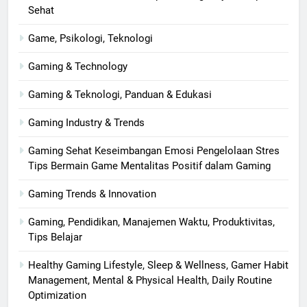
Sehat
Game, Psikologi, Teknologi
Gaming & Technology
Gaming & Teknologi, Panduan & Edukasi
Gaming Industry & Trends
Gaming Sehat Keseimbangan Emosi Pengelolaan Stres
Tips Bermain Game Mentalitas Positif dalam Gaming
Gaming Trends & Innovation
Gaming, Pendidikan, Manajemen Waktu, Produktivitas,
Tips Belajar
Healthy Gaming Lifestyle, Sleep & Wellness, Gamer Habit
Management, Mental & Physical Health, Daily Routine
Optimization