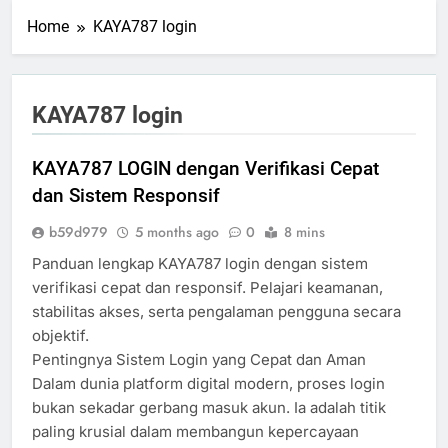
Home
KAYA787 login
KAYA787 login
KAYA787 LOGIN dengan Verifikasi Cepat
dan Sistem Responsif
b59d979
5 months ago
0
8 mins
Panduan lengkap KAYA787 login dengan sistem
verifikasi cepat dan responsif. Pelajari keamanan,
stabilitas akses, serta pengalaman pengguna secara
objektif.
Pentingnya Sistem Login yang Cepat dan Aman
Dalam dunia platform digital modern, proses login
bukan sekadar gerbang masuk akun. Ia adalah titik
paling krusial dalam membangun kepercayaan