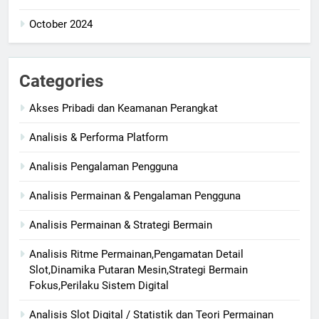
October 2024
Categories
Akses Pribadi dan Keamanan Perangkat
Analisis & Performa Platform
Analisis Pengalaman Pengguna
Analisis Permainan & Pengalaman Pengguna
Analisis Permainan & Strategi Bermain
Analisis Ritme Permainan,Pengamatan Detail
Slot,Dinamika Putaran Mesin,Strategi Bermain
Fokus,Perilaku Sistem Digital
Analisis Slot Digital / Statistik dan Teori Permainan