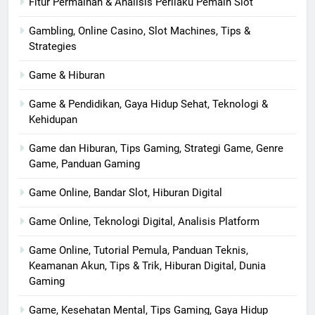
Fitur Permainan & Analisis Perilaku Pemain Slot
Gambling, Online Casino, Slot Machines, Tips &
Strategies
Game & Hiburan
Game & Pendidikan, Gaya Hidup Sehat, Teknologi &
Kehidupan
Game dan Hiburan, Tips Gaming, Strategi Game, Genre
Game, Panduan Gaming
Game Online, Bandar Slot, Hiburan Digital
Game Online, Teknologi Digital, Analisis Platform
Game Online, Tutorial Pemula, Panduan Teknis,
Keamanan Akun, Tips & Trik, Hiburan Digital, Dunia
Gaming
Game, Kesehatan Mental, Tips Gaming, Gaya Hidup