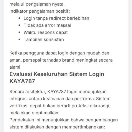
melalui pengalaman nyata.
Indikator pengalaman positif:
Login tanpa redirect berlebihan
Tidak ada error massal
Waktu respons cepat
Tampilan konsisten
Ketika pengguna dapat login dengan mudah dan
aman, persepsi terhadap brand meningkat secara
alami.
Evaluasi Keseluruhan Sistem Login
KAYA787
Secara arsitektur, KAYA787 login menunjukkan
integrasi antara keamanan dan performa. Sistem
verifikasi cepat bukan berarti proteksi dikurangi,
melainkan dioptimalkan.
Pendekatan ini menunjukkan bahwa pengembangan
sistem dilakukan dengan mempertimbangkan: