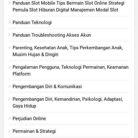
Panduan Slot Mobile Tips Bermain Slot Online Strategi
Pemula Slot Hiburan Digital Manajemen Modal Slot
Panduan Teknologi
Panduan Troubleshooting Akses Akun
Parenting, Kesehatan Anak, Tips Perkembangan Anak,
Musim Hujan & Dingin
Pengalaman Pengguna, Teknologi Permainan, Keamanan
Platform
Pengembangan Diri & Komunikasi
Pengembangan Diri, Kemandirian, Psikologi, Adaptasi,
Gaya Hidup
Perjudian Online
Permainan & Strategi