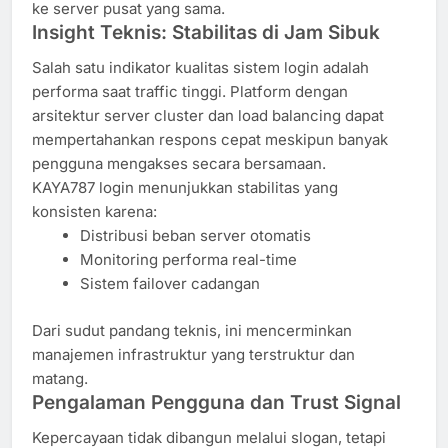
ke server pusat yang sama.
Insight Teknis: Stabilitas di Jam Sibuk
Salah satu indikator kualitas sistem login adalah
performa saat traffic tinggi. Platform dengan
arsitektur server cluster dan load balancing dapat
mempertahankan respons cepat meskipun banyak
pengguna mengakses secara bersamaan.
KAYA787 login menunjukkan stabilitas yang
konsisten karena:
Distribusi beban server otomatis
Monitoring performa real-time
Sistem failover cadangan
Dari sudut pandang teknis, ini mencerminkan
manajemen infrastruktur yang terstruktur dan
matang.
Pengalaman Pengguna dan Trust Signal
Kepercayaan tidak dibangun melalui slogan, tetapi