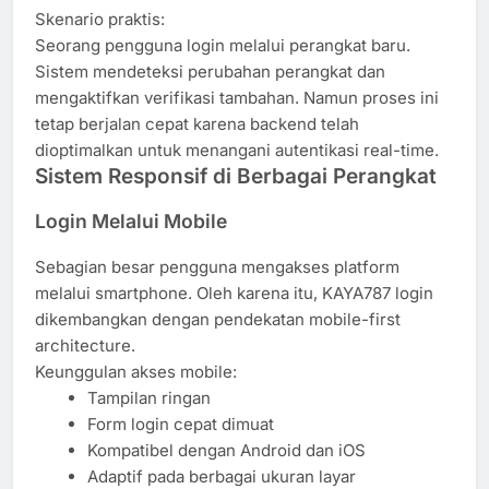
Skenario praktis:
Seorang pengguna login melalui perangkat baru.
Sistem mendeteksi perubahan perangkat dan
mengaktifkan verifikasi tambahan. Namun proses ini
tetap berjalan cepat karena backend telah
dioptimalkan untuk menangani autentikasi real-time.
Sistem Responsif di Berbagai Perangkat
Login Melalui Mobile
Sebagian besar pengguna mengakses platform
melalui smartphone. Oleh karena itu, KAYA787 login
dikembangkan dengan pendekatan mobile-first
architecture.
Keunggulan akses mobile:
Tampilan ringan
Form login cepat dimuat
Kompatibel dengan Android dan iOS
Adaptif pada berbagai ukuran layar