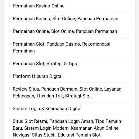
Permainan Kasino Online
Permainan Kasino, Slot Online, Panduan Permainan
Permainan Online, Slot Online, Panduan Permainan
Permainan Slot, Panduan Casino, Rekomendasi
Permainan
Permainan Slot, Strategi & Tips
Platform Hiburan Digital
Review Situs, Panduan Bermain, Slot Online, Layanan
Pelanggan, Tips dan Trik, Strategi Slot
Sistem Login & Keamanan Digital
Situs Slot Resmi, Panduan Login Aman, Tips Pemain
Baru, Sistem Login Modern, Keamanan Akun Online,
Navigasi Situs Stabil, Edukasi Pemain Slot