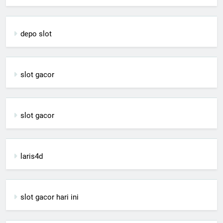
depo slot
slot gacor
slot gacor
laris4d
slot gacor hari ini