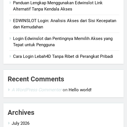
Panduan Lengkap Menggunakan Edwinslot Link
Alternatif Tanpa Kendala Akses
EDWINSLOT Login: Analisis Akses dari Sisi Kecepatan
dan Kemudahan
Login Edwinslot dan Pentingnya Memilih Akses yang
Tepat untuk Pengguna
Cara Login Lebah4D Tanpa Ribet di Perangkat Pribadi
Recent Comments
A WordPress Commenter
on
Hello world!
Archives
July 2026