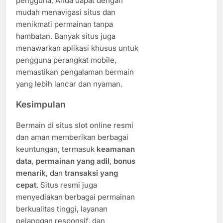
pengguna, Anda dapat dengan
mudah menavigasi situs dan
menikmati permainan tanpa
hambatan. Banyak situs juga
menawarkan aplikasi khusus untuk
pengguna perangkat mobile,
memastikan pengalaman bermain
yang lebih lancar dan nyaman.
Kesimpulan
Bermain di situs slot online resmi
dan aman memberikan berbagai
keuntungan, termasuk
keamanan
data
,
permainan yang adil
,
bonus
menarik
, dan
transaksi yang
cepat
. Situs resmi juga
menyediakan berbagai permainan
berkualitas tinggi, layanan
pelanggan responsif, dan