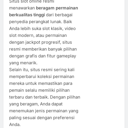
Situs slot online resmi
menawarkan
beragam permainan
berkualitas tinggi
dari berbagai
penyedia perangkat lunak. Baik
Anda lebih suka slot klasik, video
slot modern, atau permainan
dengan jackpot progresif, situs
resmi memberikan banyak pilihan
dengan grafis dan fitur gameplay
yang menarik.
Selain itu, situs resmi sering kali
memperbarui koleksi permainan
mereka untuk memastikan para
pemain selalu memiliki pilihan
terbaru dan terbaik. Dengan pilihan
yang beragam, Anda dapat
menemukan jenis permainan yang
paling sesuai dengan preferensi
Anda.