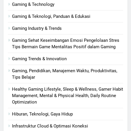
Gaming & Technology
Gaming & Teknologi, Panduan & Edukasi
Gaming Industry & Trends
Gaming Sehat Keseimbangan Emosi Pengelolaan Stres
Tips Bermain Game Mentalitas Positif dalam Gaming
Gaming Trends & Innovation
Gaming, Pendidikan, Manajemen Waktu, Produktivitas,
Tips Belajar
Healthy Gaming Lifestyle, Sleep & Wellness, Gamer Habit
Management, Mental & Physical Health, Daily Routine
Optimization
Hiburan, Teknologi, Gaya Hidup
Infrastruktur Cloud & Optimasi Koneksi