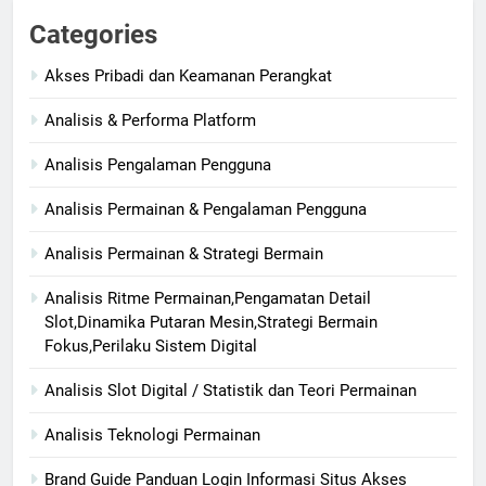
Categories
Akses Pribadi dan Keamanan Perangkat
Analisis & Performa Platform
Analisis Pengalaman Pengguna
Analisis Permainan & Pengalaman Pengguna
Analisis Permainan & Strategi Bermain
Analisis Ritme Permainan,Pengamatan Detail
Slot,Dinamika Putaran Mesin,Strategi Bermain
Fokus,Perilaku Sistem Digital
Analisis Slot Digital / Statistik dan Teori Permainan
Analisis Teknologi Permainan
Brand Guide Panduan Login Informasi Situs Akses