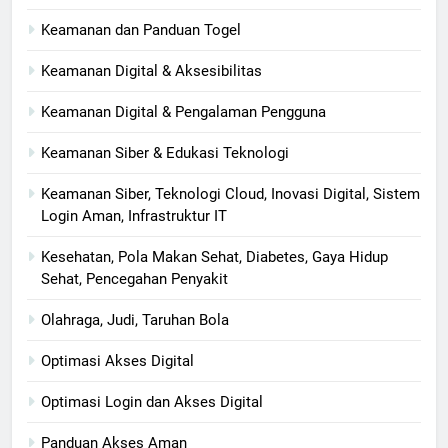
Keamanan dan Panduan Togel
Keamanan Digital & Aksesibilitas
Keamanan Digital & Pengalaman Pengguna
Keamanan Siber & Edukasi Teknologi
Keamanan Siber, Teknologi Cloud, Inovasi Digital, Sistem
Login Aman, Infrastruktur IT
Kesehatan, Pola Makan Sehat, Diabetes, Gaya Hidup
Sehat, Pencegahan Penyakit
Olahraga, Judi, Taruhan Bola
Optimasi Akses Digital
Optimasi Login dan Akses Digital
Panduan Akses Aman