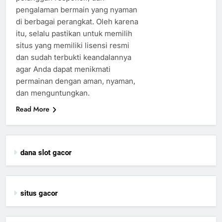
pengalaman bermain yang nyaman
di berbagai perangkat. Oleh karena
itu, selalu pastikan untuk memilih
situs yang memiliki lisensi resmi
dan sudah terbukti keandalannya
agar Anda dapat menikmati
permainan dengan aman, nyaman,
dan menguntungkan.
Read More
dana slot gacor
situs gacor