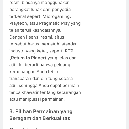
resmi biasanya menggunakan
perangkat lunak dari penyedia
terkenal seperti Microgaming,
Playtech, atau Pragmatic Play yang
telah teruji keandalannya.
Dengan lisensi resmi, situs
tersebut harus mematuhi standar
industri yang ketat, seperti
RTP
(Return to Player)
yang jelas dan
adil. Ini berarti bahwa peluang
kemenangan Anda lebih
transparan dan dihitung secara
adil, sehingga Anda dapat bermain
tanpa khawatir tentang kecurangan
atau manipulasi permainan.
3.
Pilihan Permainan yang
Beragam dan Berkualitas