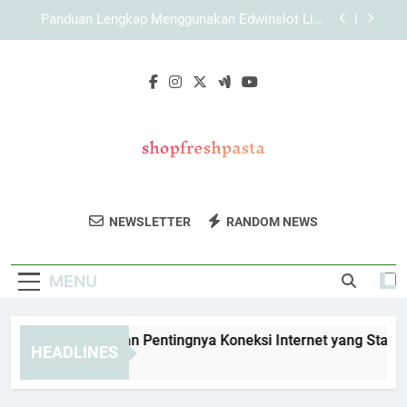
Skip
EDWINSLOT Login: Analisis Akses dari Sisi
to
Kecepatan dan Kemudahan
content
Login Edwinslot dan Pentingnya Memilih Akses
yang Tepat untuk Pengguna
TIARA4D Login dan Pentingnya Koneksi Internet
yang Stabil untuk Akses Lebih Lancar
Panduan Lengkap Menggunakan Edwinslot Link
Alternatif Tanpa Kendala Akses
EDWINSLOT Login: Analisis Akses dari Sisi
Kecepatan dan Kemudahan
Shop Fresh
Nikmati Pasta Segar Dan Bahan Masakan
Login Edwinslot dan Pentingnya Memilih Akses
NEWSLETTER
RANDOM NEWS
Pasta
yang Tepat untuk Pengguna
Khas Italia Dari Shop Fresh Pasta. Untuk
Pengalaman Kuliner Yang Otentik.
MENU
ARA4D Login dan Pentingnya Koneksi Internet yang Stabil unt
HEADLINES
Month Ago