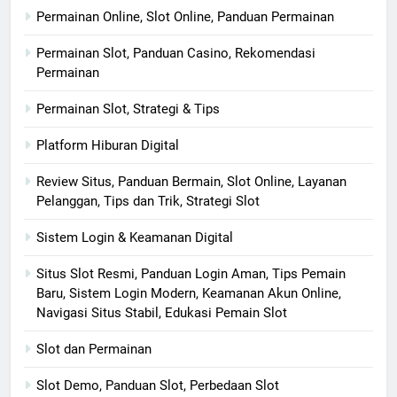
Permainan Online, Slot Online, Panduan Permainan
Permainan Slot, Panduan Casino, Rekomendasi
Permainan
Permainan Slot, Strategi & Tips
Platform Hiburan Digital
Review Situs, Panduan Bermain, Slot Online, Layanan
Pelanggan, Tips dan Trik, Strategi Slot
Sistem Login & Keamanan Digital
Situs Slot Resmi, Panduan Login Aman, Tips Pemain
Baru, Sistem Login Modern, Keamanan Akun Online,
Navigasi Situs Stabil, Edukasi Pemain Slot
Slot dan Permainan
Slot Demo, Panduan Slot, Perbedaan Slot