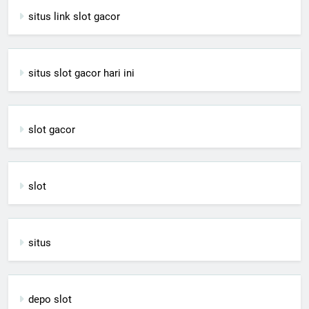
situs link slot gacor
situs slot gacor hari ini
slot gacor
slot
situs
depo slot