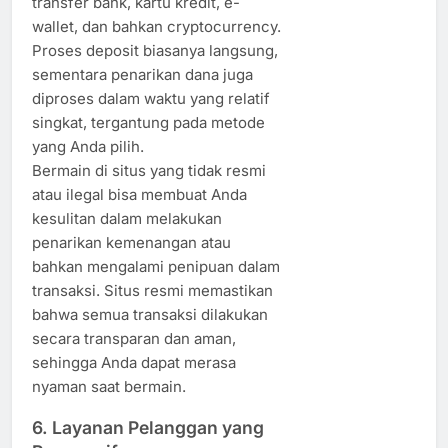
transfer bank, kartu kredit, e-
wallet, dan bahkan cryptocurrency.
Proses deposit biasanya langsung,
sementara penarikan dana juga
diproses dalam waktu yang relatif
singkat, tergantung pada metode
yang Anda pilih.
Bermain di situs yang tidak resmi
atau ilegal bisa membuat Anda
kesulitan dalam melakukan
penarikan kemenangan atau
bahkan mengalami penipuan dalam
transaksi. Situs resmi memastikan
bahwa semua transaksi dilakukan
secara transparan dan aman,
sehingga Anda dapat merasa
nyaman saat bermain.
6.
Layanan Pelanggan yang