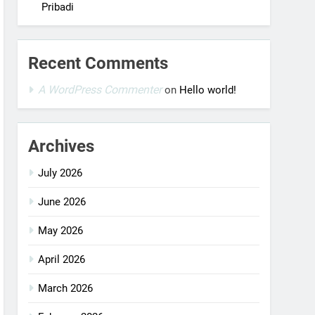
Pribadi
Recent Comments
A WordPress Commenter
on
Hello world!
Archives
July 2026
June 2026
May 2026
April 2026
March 2026