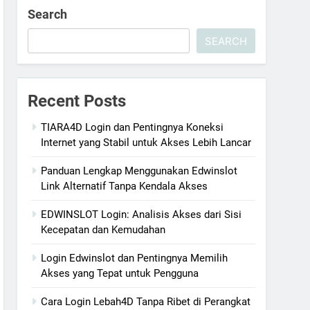
Search
SEARCH
Recent Posts
TIARA4D Login dan Pentingnya Koneksi
Internet yang Stabil untuk Akses Lebih Lancar
Panduan Lengkap Menggunakan Edwinslot
Link Alternatif Tanpa Kendala Akses
EDWINSLOT Login: Analisis Akses dari Sisi
Kecepatan dan Kemudahan
Login Edwinslot dan Pentingnya Memilih
Akses yang Tepat untuk Pengguna
Cara Login Lebah4D Tanpa Ribet di Perangkat