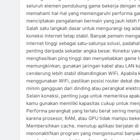
seluruh elemen pendukung game bekerja dengan 
memahami hal-hal yang memengaruhi performa ga
menciptakan pengalaman bermain yang jauh lebih 
Salah satu langkah dasar untuk mengurangi lag ad
koneksi internet tetap stabil. Banyak pemain men
internet tinggi sebagai satu-satunya solusi, padahal 
penting daripada sekadar angka besar. Koneksi yan
menghasilkan ping tinggi dan menyebabkan game te
memungkinkan, gunakan jaringan kabel atau LAN ka
cenderung lebih stabil dibandingkan WiFi. Apabila
menggunakan WiFi, pastikan posisi router dekat d
minim gangguan dari dinding atau perangkat elektro
Selain koneksi, penting juga untuk memeriksa apa
kamu gunakan memiliki kapasitas cukup untuk men
Performa perangkat yang terlalu berat sering menj
karena prosesor, RAM, atau GPU tidak mampu beker
Membersihkan cache, menutup aplikasi berjalan di
menonaktifkan program yang mengonsumsi banyak