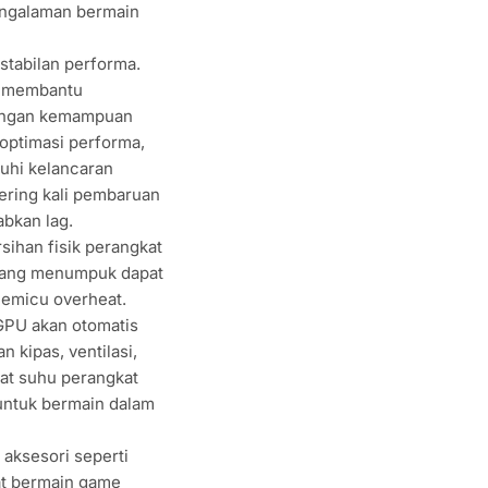
pengalaman bermain
stabilan performa.
si membantu
dengan kemampuan
optimasi performa,
uhi kelancaran
ering kali pembaruan
bkan lag.
sihan fisik perangkat
 yang menumpuk dapat
emicu overheat.
 GPU akan otomatis
kipas, ventilasi,
at suhu perangkat
 untuk bermain dalam
aksesori seperti
at bermain game