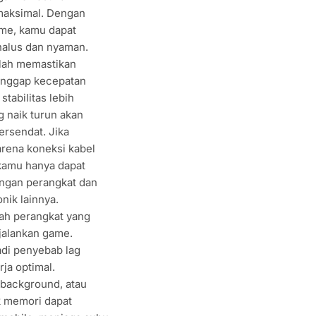
maksimal. Dengan
me, kamu dapat
halus dan nyaman.
alah memastikan
ganggap kecepatan
stabilitas lebih
g naik turun akan
rsendat. Jika
rena koneksi kabel
 kamu hanya dapat
engan perangkat dan
nik lainnya.
kah perangkat yang
jalankan game.
adi penyebab lag
ja optimal.
 background, atau
 memori dapat