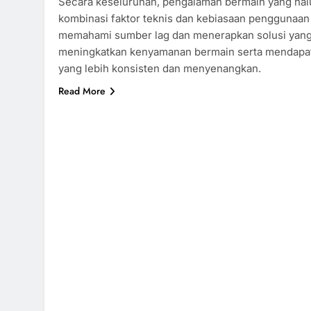
Secara keseluruhan, pengalaman bermain yang halus
kombinasi faktor teknis dan kebiasaan penggunaan
memahami sumber lag dan menerapkan solusi yang 
meningkatkan kenyamanan bermain serta mendapa
yang lebih konsisten dan menyenangkan.
Read More