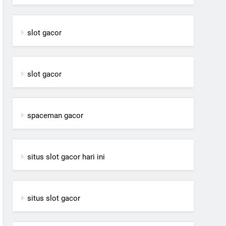
slot gacor
slot gacor
spaceman gacor
situs slot gacor hari ini
situs slot gacor