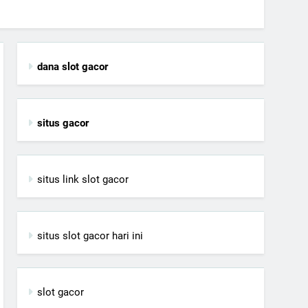
dana slot gacor
situs gacor
situs link slot gacor
situs slot gacor hari ini
slot gacor