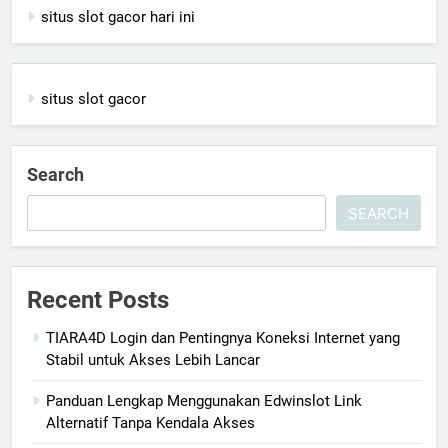
situs slot gacor hari ini
situs slot gacor
Search
SEARCH
Recent Posts
TIARA4D Login dan Pentingnya Koneksi Internet yang
Stabil untuk Akses Lebih Lancar
Panduan Lengkap Menggunakan Edwinslot Link
Alternatif Tanpa Kendala Akses