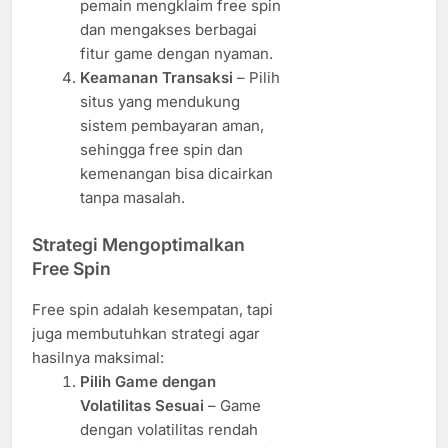
pemain mengklaim free spin
dan mengakses berbagai
fitur game dengan nyaman.
Keamanan Transaksi
– Pilih
situs yang mendukung
sistem pembayaran aman,
sehingga free spin dan
kemenangan bisa dicairkan
tanpa masalah.
Strategi Mengoptimalkan
Free Spin
Free spin adalah kesempatan, tapi
juga membutuhkan strategi agar
hasilnya maksimal:
Pilih Game dengan
Volatilitas Sesuai
– Game
dengan volatilitas rendah