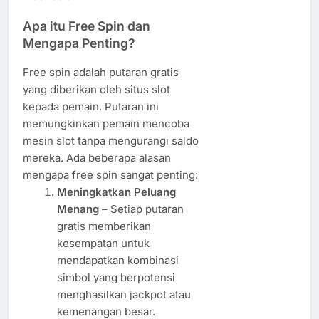
Apa itu Free Spin dan
Mengapa Penting?
Free spin adalah putaran gratis
yang diberikan oleh situs slot
kepada pemain. Putaran ini
memungkinkan pemain mencoba
mesin slot tanpa mengurangi saldo
mereka. Ada beberapa alasan
mengapa free spin sangat penting:
Meningkatkan Peluang
Menang
– Setiap putaran
gratis memberikan
kesempatan untuk
mendapatkan kombinasi
simbol yang berpotensi
menghasilkan jackpot atau
kemenangan besar.