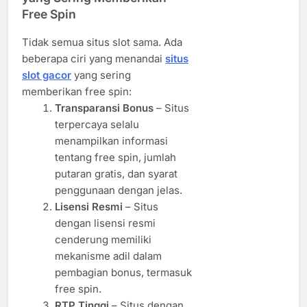
Free Spin
Tidak semua situs slot sama. Ada
beberapa ciri yang menandai
situs
slot gacor
yang sering
memberikan free spin:
Transparansi Bonus
– Situs
terpercaya selalu
menampilkan informasi
tentang free spin, jumlah
putaran gratis, dan syarat
penggunaan dengan jelas.
Lisensi Resmi
– Situs
dengan lisensi resmi
cenderung memiliki
mekanisme adil dalam
pembagian bonus, termasuk
free spin.
RTP Tinggi
– Situs dengan