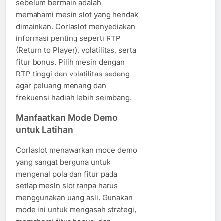
sebelum bermain adalah
memahami mesin slot yang hendak
dimainkan. Corlaslot menyediakan
informasi penting seperti RTP
(Return to Player), volatilitas, serta
fitur bonus. Pilih mesin dengan
RTP tinggi dan volatilitas sedang
agar peluang menang dan
frekuensi hadiah lebih seimbang.
Manfaatkan Mode Demo
untuk Latihan
Corlaslot menawarkan mode demo
yang sangat berguna untuk
mengenal pola dan fitur pada
setiap mesin slot tanpa harus
menggunakan uang asli. Gunakan
mode ini untuk mengasah strategi,