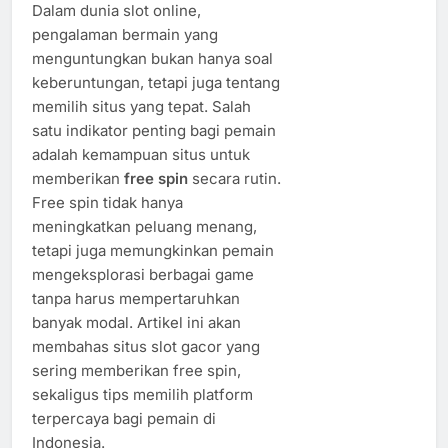
Dalam dunia slot online,
pengalaman bermain yang
menguntungkan bukan hanya soal
keberuntungan, tetapi juga tentang
memilih situs yang tepat. Salah
satu indikator penting bagi pemain
adalah kemampuan situs untuk
memberikan
free spin
secara rutin.
Free spin tidak hanya
meningkatkan peluang menang,
tetapi juga memungkinkan pemain
mengeksplorasi berbagai game
tanpa harus mempertaruhkan
banyak modal. Artikel ini akan
membahas situs slot gacor yang
sering memberikan free spin,
sekaligus tips memilih platform
terpercaya bagi pemain di
Indonesia.