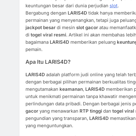
keuntungan besar dari dunia perjudian
slot
.
Bergabung dengan
LARIS4D
tidak hanya memberik
permainan yang menyenangkan, tetapi juga peluan
jackpot besar
di mesin
slot gacor
atau memanfaatk
di
togel viral resmi
. Artikel ini akan membahas lebi
bagaimana
LARIS4D
memberikan peluang
keuntun
pemain.
Apa Itu LARIS4D?
LARIS4D
adalah platform judi online yang telah ter
dengan berbagai pilihan permainan berkualitas ting
mengutamakan
keamanan
,
LARIS4D
memberikan p
untuk menikmati permainan tanpa khawatir mengena
perlindungan data pribadi. Dengan berbagai jenis 
gacor
yang menawarkan
RTP tinggi
dan
togel viral
pengundian yang transparan,
LARIS4D
memastikan
yang menguntungkan.