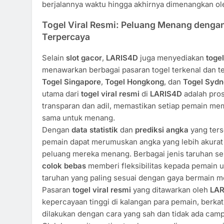
berjalannya waktu hingga akhirnya dimenangkan o
Togel Viral Resmi: Peluang Menang denga
Terpercaya
Selain
slot gacor
,
LARIS4D
juga menyediakan
togel
menawarkan berbagai pasaran togel terkenal dan te
Togel Singapore
,
Togel Hongkong
, dan
Togel Syd
utama dari
togel viral resmi
di
LARIS4D
adalah pro
transparan dan adil, memastikan setiap pemain mem
sama untuk menang.
Dengan
data statistik
dan
prediksi angka
yang ters
pemain dapat merumuskan angka yang lebih akurat
peluang mereka menang. Berbagai jenis taruhan se
colok bebas
memberi fleksibilitas kepada pemain u
taruhan yang paling sesuai dengan gaya bermain m
Pasaran
togel viral resmi
yang ditawarkan oleh
LAR
kepercayaan tinggi di kalangan para pemain, berka
dilakukan dengan cara yang sah dan tidak ada camp