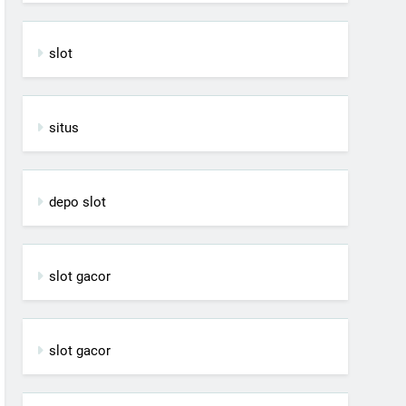
slot
situs
depo slot
slot gacor
slot gacor