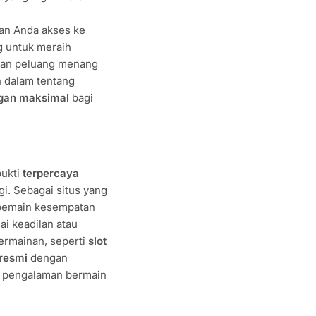
an Anda akses ke
g untuk meraih
an peluang menang
h dalam tentang
gan maksimal
bagi
bukti
terpercaya
gi. Sebagai situs yang
emain kesempatan
i keadilan atau
permainan, seperti
slot
 resmi
dengan
 pengalaman bermain