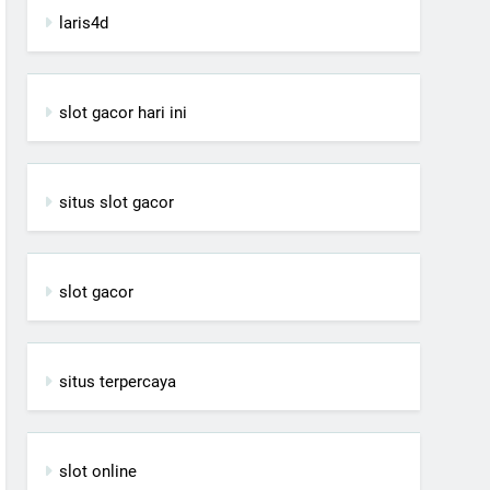
laris4d
slot gacor hari ini
situs slot gacor
slot gacor
situs terpercaya
slot online