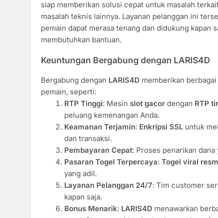
siap memberikan solusi cepat untuk masalah terkait
masalah teknis lainnya. Layanan pelanggan ini ters
pemain dapat merasa tenang dan didukung kapan s
membutuhkan bantuan.
Keuntungan Bergabung dengan LARIS4D
Bergabung dengan
LARIS4D
memberikan berbagai 
pemain, seperti:
RTP Tinggi
: Mesin
slot gacor
dengan
RTP ti
peluang kemenangan Anda.
Keamanan Terjamin
:
Enkripsi SSL
untuk mel
dan transaksi.
Pembayaran Cepat
: Proses penarikan dana
Pasaran Togel Terpercaya
:
Togel viral resm
yang adil.
Layanan Pelanggan 24/7
: Tim customer se
kapan saja.
Bonus Menarik
:
LARIS4D
menawarkan berb