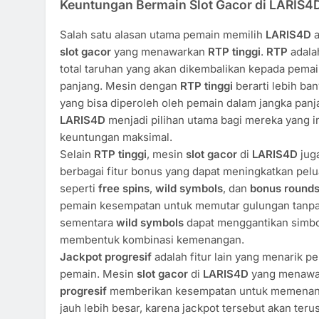
Keuntungan Bermain Slot Gacor di LARIS4
Salah satu alasan utama pemain memilih
LARIS4D
a
slot gacor
yang menawarkan
RTP tinggi
.
RTP
adala
total taruhan yang akan dikembalikan kepada pemai
panjang. Mesin dengan
RTP tinggi
berarti lebih b
yang bisa diperoleh oleh pemain dalam jangka pan
LARIS4D
menjadi pilihan utama bagi mereka yang 
keuntungan maksimal.
Selain
RTP tinggi
, mesin
slot gacor
di
LARIS4D
jug
berbagai fitur bonus yang dapat meningkatkan pe
seperti
free spins
,
wild symbols
, dan
bonus round
pemain kesempatan untuk memutar gulungan tanpa
sementara
wild symbols
dapat menggantikan simbol
membentuk kombinasi kemenangan.
Jackpot progresif
adalah fitur lain yang menarik p
pemain. Mesin
slot gacor
di
LARIS4D
yang menaw
progresif
memberikan kesempatan untuk memenan
jauh lebih besar, karena jackpot tersebut akan teru