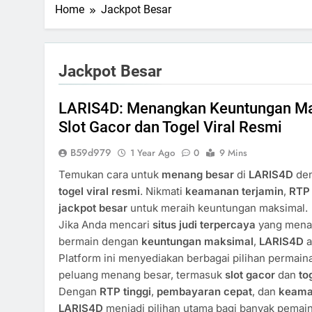
Home
Jackpot Besar
Jackpot Besar
LARIS4D: Menangkan Keuntungan M
Slot Gacor dan Togel Viral Resmi
B59d979
1 Year Ago
0
9 Mins
Temukan cara untuk
menang besar
di
LARIS4D
de
togel viral resmi
. Nikmati
keamanan terjamin
,
RTP 
jackpot besar
untuk meraih keuntungan maksimal.
Jika Anda mencari
situs judi terpercaya
yang mena
bermain dengan
keuntungan maksimal
,
LARIS4D
a
Platform ini menyediakan berbagai pilihan permain
peluang menang besar, termasuk
slot gacor
dan
to
Dengan
RTP tinggi
,
pembayaran cepat
, dan
keama
LARIS4D
menjadi pilihan utama bagi banyak pemain