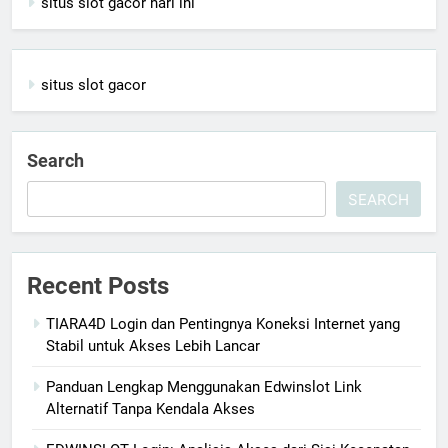
situs slot gacor hari ini
situs slot gacor
Search
SEARCH
Recent Posts
TIARA4D Login dan Pentingnya Koneksi Internet yang
Stabil untuk Akses Lebih Lancar
Panduan Lengkap Menggunakan Edwinslot Link
Alternatif Tanpa Kendala Akses