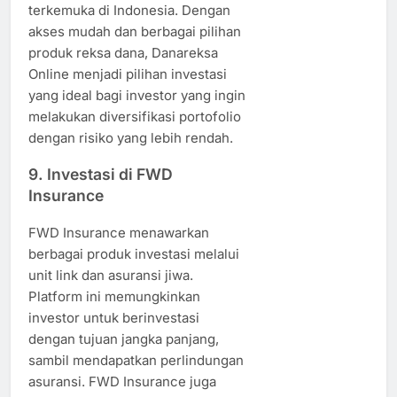
terkemuka di Indonesia. Dengan
akses mudah dan berbagai pilihan
produk reksa dana, Danareksa
Online menjadi pilihan investasi
yang ideal bagi investor yang ingin
melakukan diversifikasi portofolio
dengan risiko yang lebih rendah.
9.
Investasi di FWD
Insurance
FWD Insurance menawarkan
berbagai produk investasi melalui
unit link dan asuransi jiwa.
Platform ini memungkinkan
investor untuk berinvestasi
dengan tujuan jangka panjang,
sambil mendapatkan perlindungan
asuransi. FWD Insurance juga