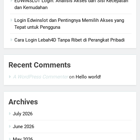
EDWINSLOT Login: Analisis Akses dari Sisi Kecepatan
dan Kemudahan
Login Edwinslot dan Pentingnya Memilih Akses yang
Tepat untuk Pengguna
Cara Login Lebah4D Tanpa Ribet di Perangkat Pribadi
Recent Comments
A WordPress Commenter
on
Hello world!
Archives
July 2026
June 2026
May 2026