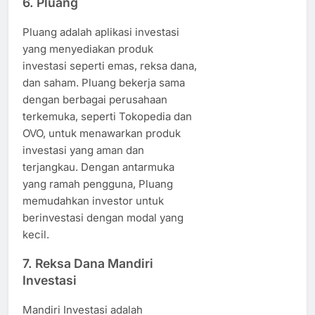
6.
Pluang
Pluang adalah aplikasi investasi
yang menyediakan produk
investasi seperti emas, reksa dana,
dan saham. Pluang bekerja sama
dengan berbagai perusahaan
terkemuka, seperti Tokopedia dan
OVO, untuk menawarkan produk
investasi yang aman dan
terjangkau. Dengan antarmuka
yang ramah pengguna, Pluang
memudahkan investor untuk
berinvestasi dengan modal yang
kecil.
7.
Reksa Dana Mandiri
Investasi
Mandiri Investasi adalah