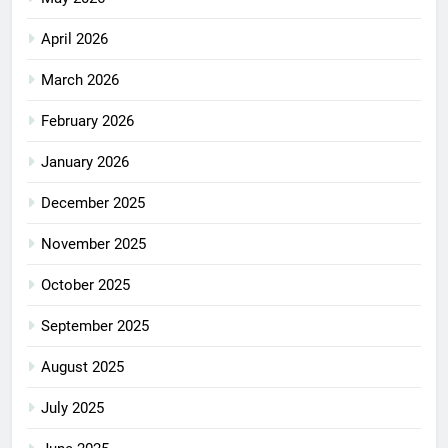
April 2026
March 2026
February 2026
January 2026
December 2025
November 2025
October 2025
September 2025
August 2025
July 2025