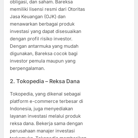
obligasi, dan saham. Bareksa
memiliki lisensi resmi dari Otoritas
Jasa Keuangan (OJK) dan
menawarkan berbagai produk
investasi yang dapat disesuaikan
dengan profil risiko investor.
Dengan antarmuka yang mudah
digunakan, Bareksa cocok bagi
investor pemula maupun yang
berpengalaman.
2.
Tokopedia – Reksa Dana
Tokopedia, yang dikenal sebagai
platform e-commerce terbesar di
Indonesia, juga menyediakan
layanan investasi melalui produk
reksa dana. Bekerja sama dengan
perusahaan manajer investasi