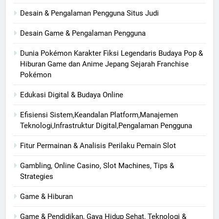
Desain & Pengalaman Pengguna Situs Judi
Desain Game & Pengalaman Pengguna
Dunia Pokémon Karakter Fiksi Legendaris Budaya Pop &
Hiburan Game dan Anime Jepang Sejarah Franchise
Pokémon
Edukasi Digital & Budaya Online
Efisiensi Sistem,Keandalan Platform,Manajemen
Teknologi,Infrastruktur Digital,Pengalaman Pengguna
Fitur Permainan & Analisis Perilaku Pemain Slot
Gambling, Online Casino, Slot Machines, Tips &
Strategies
Game & Hiburan
Game & Pendidikan, Gaya Hidup Sehat, Teknologi &