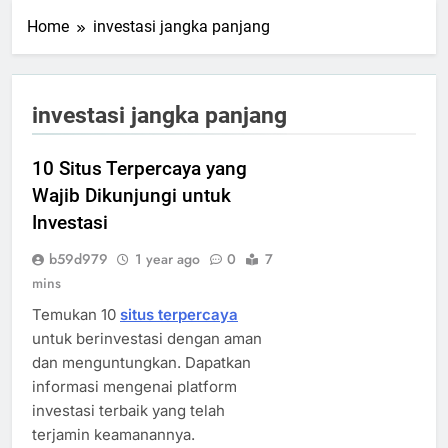
Home
investasi jangka panjang
investasi jangka panjang
10 Situs Terpercaya yang
Wajib Dikunjungi untuk
Investasi
b59d979
1 year ago
0
7
mins
Temukan 10
situs terpercaya
untuk berinvestasi dengan aman
dan menguntungkan. Dapatkan
informasi mengenai platform
investasi terbaik yang telah
terjamin keamanannya.