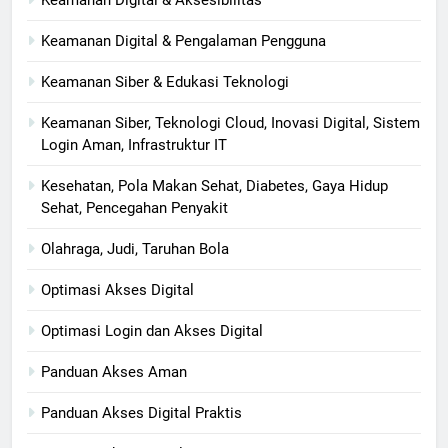
Keamanan Digital & Aksesibilitas
Keamanan Digital & Pengalaman Pengguna
Keamanan Siber & Edukasi Teknologi
Keamanan Siber, Teknologi Cloud, Inovasi Digital, Sistem
Login Aman, Infrastruktur IT
Kesehatan, Pola Makan Sehat, Diabetes, Gaya Hidup
Sehat, Pencegahan Penyakit
Olahraga, Judi, Taruhan Bola
Optimasi Akses Digital
Optimasi Login dan Akses Digital
Panduan Akses Aman
Panduan Akses Digital Praktis