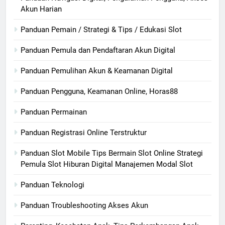
Akun Harian
Panduan Pemain / Strategi & Tips / Edukasi Slot
Panduan Pemula dan Pendaftaran Akun Digital
Panduan Pemulihan Akun & Keamanan Digital
Panduan Pengguna, Keamanan Online, Horas88
Panduan Permainan
Panduan Registrasi Online Terstruktur
Panduan Slot Mobile Tips Bermain Slot Online Strategi
Pemula Slot Hiburan Digital Manajemen Modal Slot
Panduan Teknologi
Panduan Troubleshooting Akses Akun