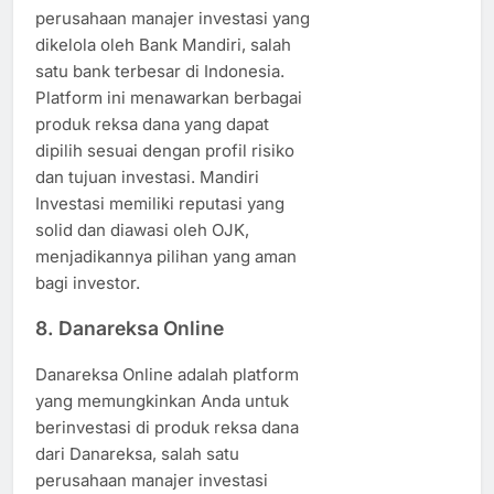
perusahaan manajer investasi yang
dikelola oleh Bank Mandiri, salah
satu bank terbesar di Indonesia.
Platform ini menawarkan berbagai
produk reksa dana yang dapat
dipilih sesuai dengan profil risiko
dan tujuan investasi. Mandiri
Investasi memiliki reputasi yang
solid dan diawasi oleh OJK,
menjadikannya pilihan yang aman
bagi investor.
8.
Danareksa Online
Danareksa Online adalah platform
yang memungkinkan Anda untuk
berinvestasi di produk reksa dana
dari Danareksa, salah satu
perusahaan manajer investasi