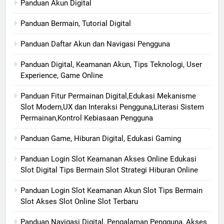
Panduan Akun Digital
Panduan Bermain, Tutorial Digital
Panduan Daftar Akun dan Navigasi Pengguna
Panduan Digital, Keamanan Akun, Tips Teknologi, User
Experience, Game Online
Panduan Fitur Permainan Digital,Edukasi Mekanisme
Slot Modern,UX dan Interaksi Pengguna,Literasi Sistem
Permainan,Kontrol Kebiasaan Pengguna
Panduan Game, Hiburan Digital, Edukasi Gaming
Panduan Login Slot Keamanan Akses Online Edukasi
Slot Digital Tips Bermain Slot Strategi Hiburan Online
Panduan Login Slot Keamanan Akun Slot Tips Bermain
Slot Akses Slot Online Slot Terbaru
Panduan Navigasi Digital, Pengalaman Pengguna, Akses