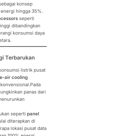
 sebagai konsep
energi hingga 35%.
cessors
seperti
tinggi dibandingkan
gurangi konsumsi daya
tara.
gi Terbarukan
onsumsi listrik pusat
e-air cooling
 konvensional.Pada
ngkinkan panas dari
 menurunkan
rukan seperti
panel
ai diterapkan di
rapa lokasi pusat data
ngan 100% energi