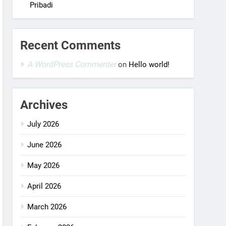
Pribadi
Recent Comments
A WordPress Commenter
on
Hello world!
Archives
July 2026
June 2026
May 2026
April 2026
March 2026