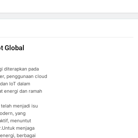
ot Global
i diterapkan pada
rver, penggunaan cloud
 dan IoT dalam
at energi dan ramah
 telah menjadi isu
modern, yang
ktif, menuntut
ar.Untuk menjaga
energi, berbagai