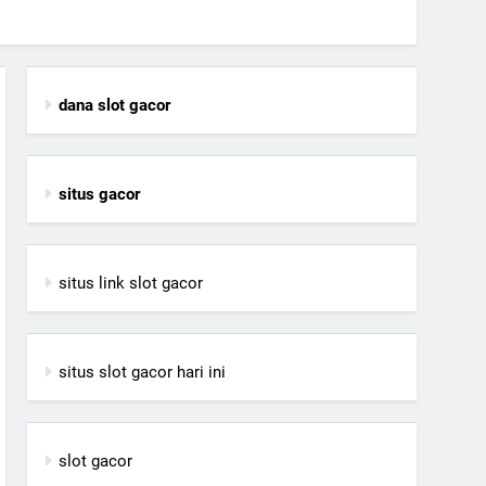
dana slot gacor
situs gacor
situs link slot gacor
situs slot gacor hari ini
slot gacor