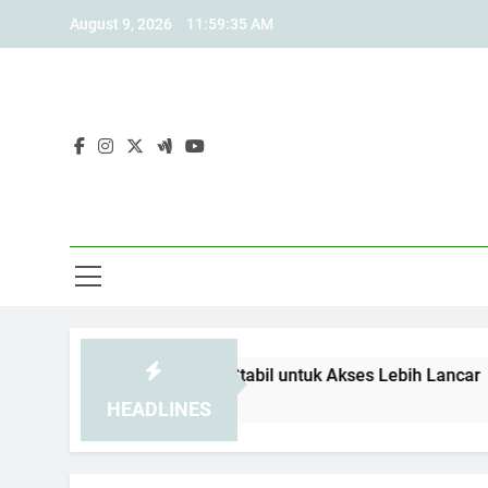
Skip
August 9, 2026
11:59:36 AM
to
content
Sho
Nikmati P
i Internet yang Stabil untuk Akses Lebih Lancar
Pandu
1 Month
HEADLINES