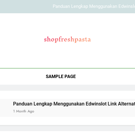
Panduan Lengkap Menggunakan Edwinslot
EDWINSLOT Login: Analisis Aks
Login Edwinslot dan Pentingnya Mem
TIARA4D Login dan Pentingnya Koneksi Internet
p Fresh Pasta
Panduan Lengkap Menggunakan Edwinslot
asta Segar Dan Bahan Masakan Khas Italia Dari Shop Fresh Pas
EDWINSLOT Login: Analisis Aks
SAMPLE PAGE
Login Edwinslot dan Pentingnya Mem
an Lengkap Menggunakan Edwinslot Link Alternatif Tanpa Ke
 Ago