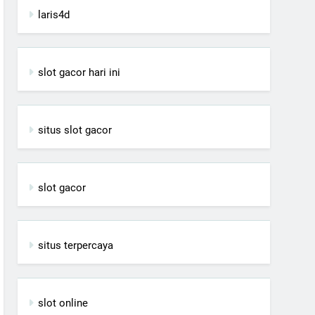
laris4d
slot gacor hari ini
situs slot gacor
slot gacor
situs terpercaya
slot online