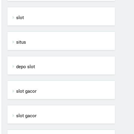
slot
situs
depo slot
slot gacor
slot gacor