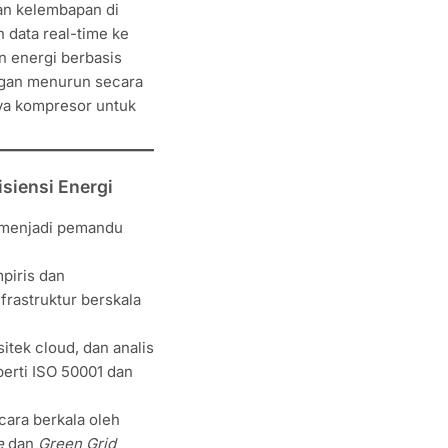
dan kelembapan di
n data real-time ke
n energi berbasis
angan menurun secara
ya kompresor untuk
isiensi Energi
menjadi pemandu
piris dan
frastruktur berskala
sitek cloud, dan analis
perti ISO 50001 dan
cara berkala oleh
e
dan
Green Grid