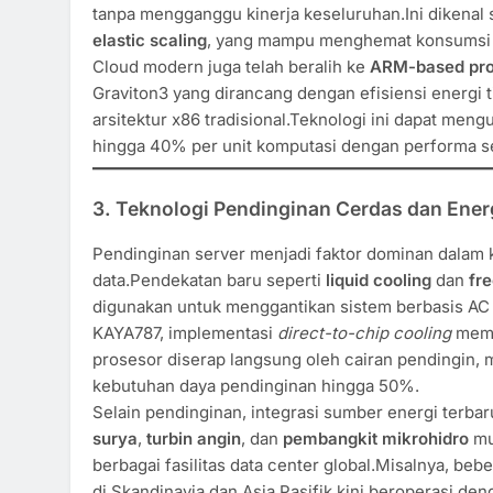
tanpa mengganggu kinerja keseluruhan.Ini dikenal
elastic scaling
, yang mampu menghemat konsumsi 
Cloud modern juga telah beralih ke
ARM-based pro
Graviton3 yang dirancang dengan efisiensi energi 
arsitektur x86 tradisional.Teknologi ini dapat men
hingga 40% per unit komputasi dengan performa se
3. Teknologi Pendinginan Cerdas dan Ener
Pendinginan server menjadi faktor dominan dalam k
data.Pendekatan baru seperti
liquid cooling
dan
fre
digunakan untuk menggantikan sistem berbasis AC
KAYA787, implementasi
direct-to-chip cooling
memu
prosesor diserap langsung oleh cairan pendingin,
kebutuhan daya pendinginan hingga 50%.
Selain pendinginan, integrasi sumber energi terba
surya
,
turbin angin
, dan
pembangkit mikrohidro
mul
berbagai fasilitas data center global.Misalnya, bebe
di Skandinavia dan Asia Pasifik kini beroperasi de