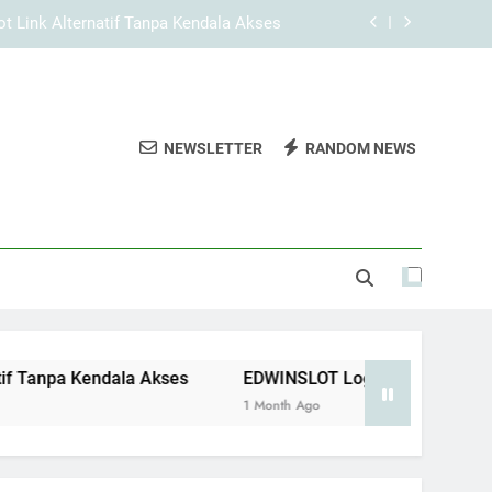
 Link Alternatif Tanpa Kendala Akses
es dari Sisi Kecepatan dan Kemudahan
ilih Akses yang Tepat untuk Pengguna
NEWSLETTER
RANDOM NEWS
 yang Stabil untuk Akses Lebih Lancar
 Link Alternatif Tanpa Kendala Akses
ta. Untuk Pengalaman Kuliner Yang Otentik.
es dari Sisi Kecepatan dan Kemudahan
ilih Akses yang Tepat untuk Pengguna
ndala Akses
EDWINSLOT Login: Analisis Akses dari Sis
1 Month Ago