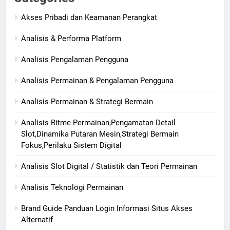
Akses Pribadi dan Keamanan Perangkat
Analisis & Performa Platform
Analisis Pengalaman Pengguna
Analisis Permainan & Pengalaman Pengguna
Analisis Permainan & Strategi Bermain
Analisis Ritme Permainan,Pengamatan Detail
Slot,Dinamika Putaran Mesin,Strategi Bermain
Fokus,Perilaku Sistem Digital
Analisis Slot Digital / Statistik dan Teori Permainan
Analisis Teknologi Permainan
Brand Guide Panduan Login Informasi Situs Akses
Alternatif