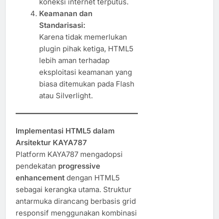
koneksi internet terputus.
Keamanan dan
Standarisasi:
Karena tidak memerlukan
plugin pihak ketiga, HTML5
lebih aman terhadap
eksploitasi keamanan yang
biasa ditemukan pada Flash
atau Silverlight.
Implementasi HTML5 dalam
Arsitektur KAYA787
Platform KAYA787 mengadopsi
pendekatan
progressive
enhancement
dengan HTML5
sebagai kerangka utama. Struktur
antarmuka dirancang berbasis grid
responsif menggunakan kombinasi