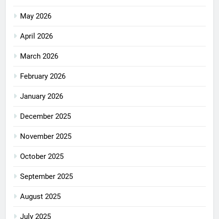
May 2026
April 2026
March 2026
February 2026
January 2026
December 2025
November 2025
October 2025
September 2025
August 2025
July 2025