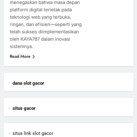
menegaskan bahwa masa depan
platform digital terletak pada
teknologi web yang terbuka,
ringan, dan efisien—seperti yang
telah sukses diimplementasikan
oleh KAYA787 dalam inovasi
sistemnya.
Read More
dana slot gacor
situs gacor
situs link slot gacor