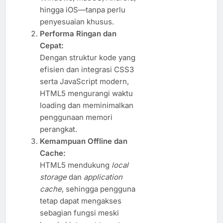
hingga iOS—tanpa perlu
penyesuaian khusus.
Performa Ringan dan
Cepat:
Dengan struktur kode yang
efisien dan integrasi CSS3
serta JavaScript modern,
HTML5 mengurangi waktu
loading dan meminimalkan
penggunaan memori
perangkat.
Kemampuan Offline dan
Cache:
HTML5 mendukung
local
storage
dan
application
cache
, sehingga pengguna
tetap dapat mengakses
sebagian fungsi meski