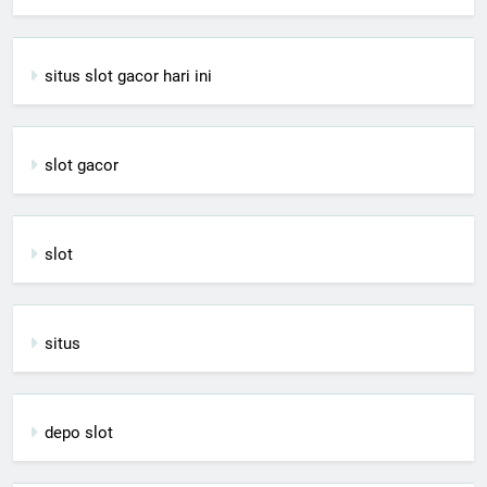
situs slot gacor hari ini
slot gacor
slot
situs
depo slot