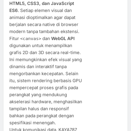
HTML5, CSS3, dan JavaScript
ES6
. Setiap elemen visual dan
animasi dioptimalkan agar dapat
berjalan secara native di browser
modern tanpa tambahan ekstensi.
Fitur
dan
WebGL API
<canvas>
digunakan untuk menampilkan
grafis 2D dan 3D secara real-time.
Ini memungkinkan efek visual yang
dinamis dan interaktif tanpa
mengorbankan kecepatan. Selain
itu, sistem rendering berbasis GPU
mempercepat proses grafis pada
perangkat yang mendukung
akselerasi hardware, menghasilkan
tampilan halus dan responsif
bahkan pada perangkat dengan
spesifikasi menengah.
Untuk komunikasi data, KAYA787