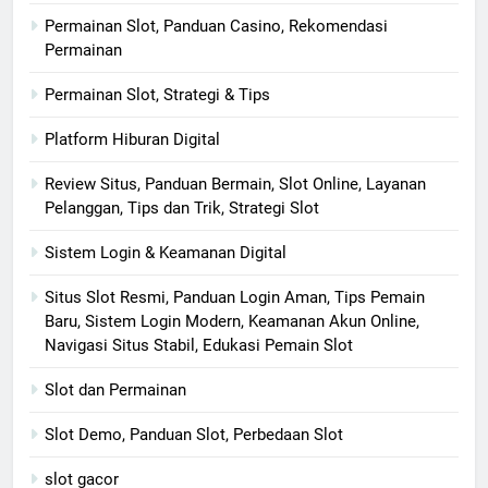
Permainan Slot, Panduan Casino, Rekomendasi
Permainan
Permainan Slot, Strategi & Tips
Platform Hiburan Digital
Review Situs, Panduan Bermain, Slot Online, Layanan
Pelanggan, Tips dan Trik, Strategi Slot
Sistem Login & Keamanan Digital
Situs Slot Resmi, Panduan Login Aman, Tips Pemain
Baru, Sistem Login Modern, Keamanan Akun Online,
Navigasi Situs Stabil, Edukasi Pemain Slot
Slot dan Permainan
Slot Demo, Panduan Slot, Perbedaan Slot
slot gacor