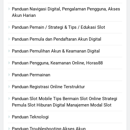
Panduan Navigasi Digital, Pengalaman Pengguna, Akses
Akun Harian
Panduan Pemain / Strategi & Tips / Edukasi Slot
Panduan Pemula dan Pendaftaran Akun Digital
Panduan Pemulihan Akun & Keamanan Digital
Panduan Pengguna, Keamanan Online, Horas88
Panduan Permainan
Panduan Registrasi Online Terstruktur
Panduan Slot Mobile Tips Bermain Slot Online Strategi
Pemula Slot Hiburan Digital Manajemen Modal Slot
Panduan Teknologi
Panduan Troubleshooting Akses Akun