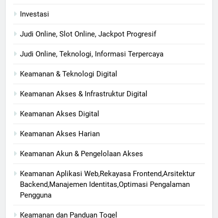
Investasi
Judi Online, Slot Online, Jackpot Progresif
Judi Online, Teknologi, Informasi Terpercaya
Keamanan & Teknologi Digital
Keamanan Akses & Infrastruktur Digital
Keamanan Akses Digital
Keamanan Akses Harian
Keamanan Akun & Pengelolaan Akses
Keamanan Aplikasi Web,Rekayasa Frontend,Arsitektur
Backend,Manajemen Identitas,Optimasi Pengalaman
Pengguna
Keamanan dan Panduan Togel