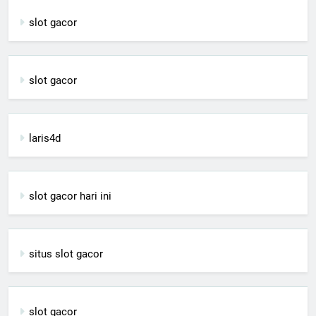
slot gacor
slot gacor
laris4d
slot gacor hari ini
situs slot gacor
slot gacor