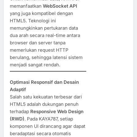
memanfaatkan
WebSocket API
yang juga kompatibel dengan
HTML5. Teknologi ini
memungkinkan pertukaran data
dua arah secara real-time antara
browser dan server tanpa
memerlukan request HTTP
berulang, sehingga latensi sistem
menjadi sangat rendah.
Optimasi Responsif dan Desain
Adaptif
Salah satu kekuatan terbesar dari
HTML5 adalah dukungan penuh
terhadap
Responsive Web Design
(RWD)
. Pada KAYA787, setiap
komponen UI dirancang agar dapat
beradaptasi secara otomatis