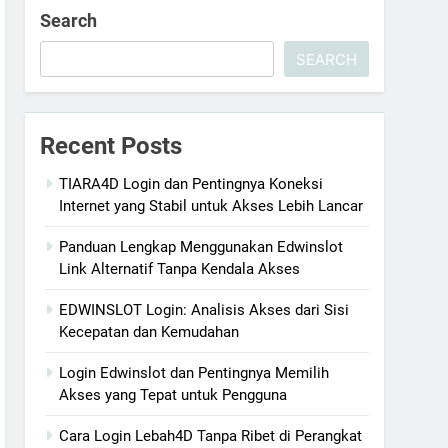
Search
SEARCH
Recent Posts
TIARA4D Login dan Pentingnya Koneksi
Internet yang Stabil untuk Akses Lebih Lancar
Panduan Lengkap Menggunakan Edwinslot
Link Alternatif Tanpa Kendala Akses
EDWINSLOT Login: Analisis Akses dari Sisi
Kecepatan dan Kemudahan
Login Edwinslot dan Pentingnya Memilih
Akses yang Tepat untuk Pengguna
Cara Login Lebah4D Tanpa Ribet di Perangkat