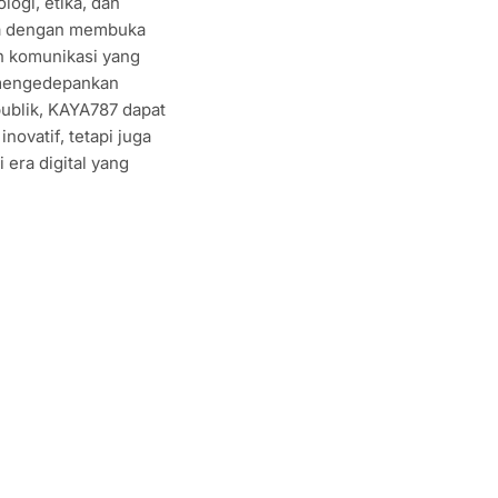
ogi, etika, dan
ya dengan membuka
n komunikasi yang
 mengedepankan
 publik, KAYA787 dapat
novatif, tetapi juga
 era digital yang