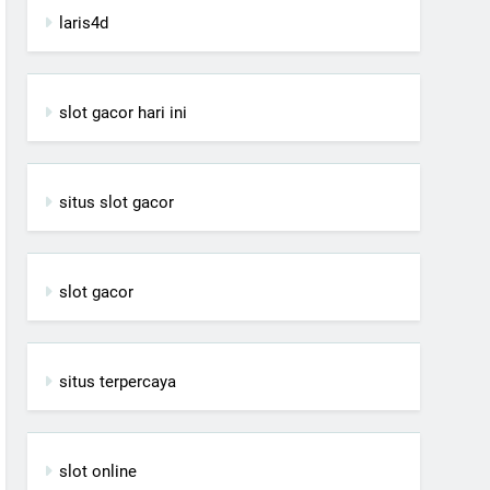
laris4d
slot gacor hari ini
situs slot gacor
slot gacor
situs terpercaya
slot online