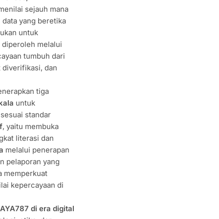
menilai sejauh mana
 data yang beretika
lukan untuk
 diperoleh melalui
cayaan tumbuh dari
diverifikasi, dan
enerapkan tiga
kala
untuk
sesuai standar
f
, yaitu membuka
kat literasi dan
a
melalui penerapan
an pelaporan yang
nya memperkuat
ilai kepercayaan di
AYA787 di era digital