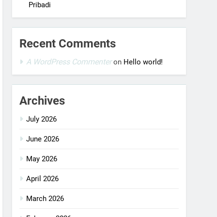
Pribadi
Recent Comments
A WordPress Commenter
on
Hello world!
Archives
July 2026
June 2026
May 2026
April 2026
March 2026