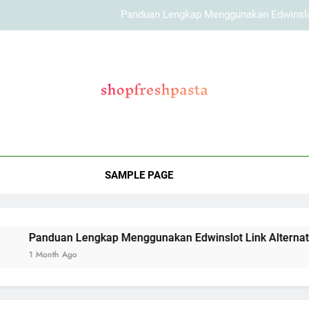
Panduan Lengkap Menggunakan Edwinslot
EDWINSLOT Login: Analisis Aks
Login Edwinslot dan Pentingnya Mem
TIARA4D Login dan Pentingnya Koneksi Internet
p Fresh Pasta
Panduan Lengkap Menggunakan Edwinslot
asta Segar Dan Bahan Masakan Khas Italia Dari Shop Fresh Pas
EDWINSLOT Login: Analisis Aks
SAMPLE PAGE
Login Edwinslot dan Pentingnya Mem
n Lengkap Menggunakan Edwinslot Link Alternatif Tanpa Ke
 Ago