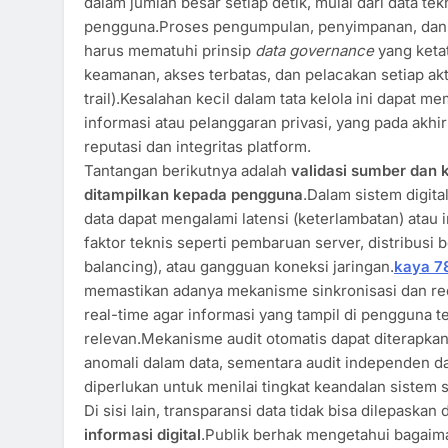
dalam jumlah besar setiap detik, mulai dari data tek
pengguna.Proses pengumpulan, penyimpanan, dan a
harus mematuhi prinsip
data governance
yang keta
keamanan, akses terbatas, dan pelacakan setiap akti
trail).Kesalahan kecil dalam tata kelola ini dapat 
informasi atau pelanggaran privasi, yang pada ak
reputasi dan integritas platform.
Tantangan berikutnya adalah
validasi sumber dan 
ditampilkan kepada pengguna
.Dalam sistem digita
data dapat mengalami latensi (keterlambatan) atau 
faktor teknis seperti pembaruan server, distribusi 
balancing), atau gangguan koneksi jaringan.
kaya 78
memastikan adanya mekanisme sinkronisasi dan re
real-time agar informasi yang tampil di pengguna t
relevan.Mekanisme audit otomatis dapat diterapka
anomali dalam data, sementara audit independen da
diperlukan untuk menilai tingkat keandalan sistem s
Di sisi lain, transparansi data tidak bisa dilepaskan 
informasi digital
.Publik berhak mengetahui bagaim