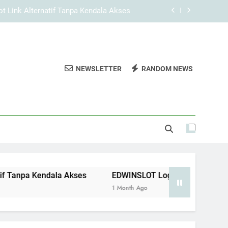
 Link Alternatif Tanpa Kendala Akses
es dari Sisi Kecepatan dan Kemudahan
ilih Akses yang Tepat untuk Pengguna
NEWSLETTER
RANDOM NEWS
 yang Stabil untuk Akses Lebih Lancar
 Link Alternatif Tanpa Kendala Akses
ta. Untuk Pengalaman Kuliner Yang Otentik.
es dari Sisi Kecepatan dan Kemudahan
ilih Akses yang Tepat untuk Pengguna
ndala Akses
EDWINSLOT Login: Analisis Akses dari Sis
1 Month Ago