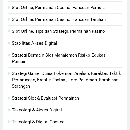
Slot Online, Permainan Casino, Panduan Pemula
Slot Online, Permainan Casino, Panduan Taruhan
Slot Online, Tips dan Strategi, Permainan Kasino
Stabilitas Akses Digital
Strategi Bermain Slot Manajemen Risiko Edukasi
Pemain
Strategi Game, Dunia Pokémon, Analisis Karakter, Taktik
Pertarungan, Kreatur Fantasi, Lore Pokémon, Kombinasi
Serangan
Strategi Slot & Evaluasi Permainan
Teknologi & Akses Digital
Teknologi & Digital Gaming