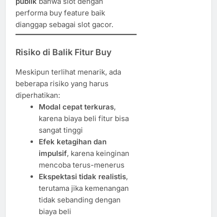
publik
bahwa slot dengan
performa buy feature baik
dianggap sebagai slot gacor.
Risiko di Balik Fitur Buy
Meskipun terlihat menarik, ada
beberapa risiko yang harus
diperhatikan:
Modal cepat terkuras
,
karena biaya beli fitur bisa
sangat tinggi
Efek ketagihan dan
impulsif
, karena keinginan
mencoba terus-menerus
Ekspektasi tidak realistis
,
terutama jika kemenangan
tidak sebanding dengan
biaya beli