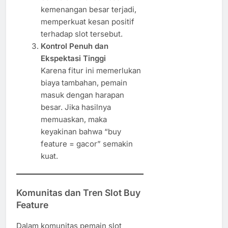
kemenangan besar terjadi,
memperkuat kesan positif
terhadap slot tersebut.
Kontrol Penuh dan
Ekspektasi Tinggi
Karena fitur ini memerlukan
biaya tambahan, pemain
masuk dengan harapan
besar. Jika hasilnya
memuaskan, maka
keyakinan bahwa “buy
feature = gacor” semakin
kuat.
Komunitas dan Tren Slot Buy
Feature
Dalam komunitas pemain slot