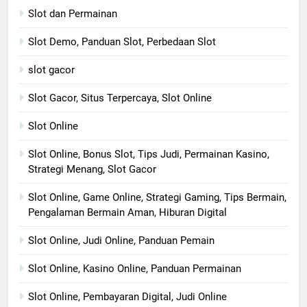
Slot dan Permainan
Slot Demo, Panduan Slot, Perbedaan Slot
slot gacor
Slot Gacor, Situs Terpercaya, Slot Online
Slot Online
Slot Online, Bonus Slot, Tips Judi, Permainan Kasino,
Strategi Menang, Slot Gacor
Slot Online, Game Online, Strategi Gaming, Tips Bermain,
Pengalaman Bermain Aman, Hiburan Digital
Slot Online, Judi Online, Panduan Pemain
Slot Online, Kasino Online, Panduan Permainan
Slot Online, Pembayaran Digital, Judi Online