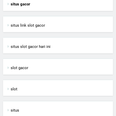
situs gacor
situs link slot gacor
situs slot gacor hari ini
slot gacor
slot
situs