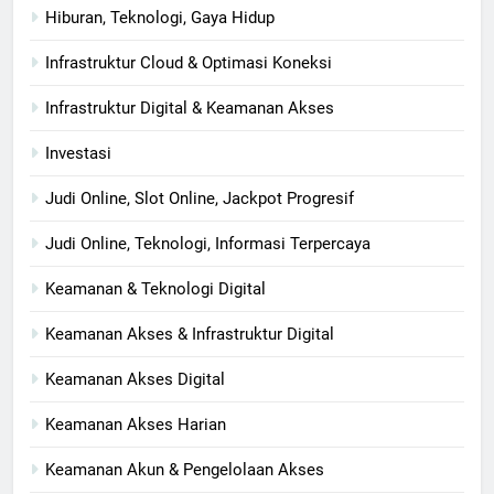
Hiburan, Teknologi, Gaya Hidup
Infrastruktur Cloud & Optimasi Koneksi
Infrastruktur Digital & Keamanan Akses
Investasi
Judi Online, Slot Online, Jackpot Progresif
Judi Online, Teknologi, Informasi Terpercaya
Keamanan & Teknologi Digital
Keamanan Akses & Infrastruktur Digital
Keamanan Akses Digital
Keamanan Akses Harian
Keamanan Akun & Pengelolaan Akses