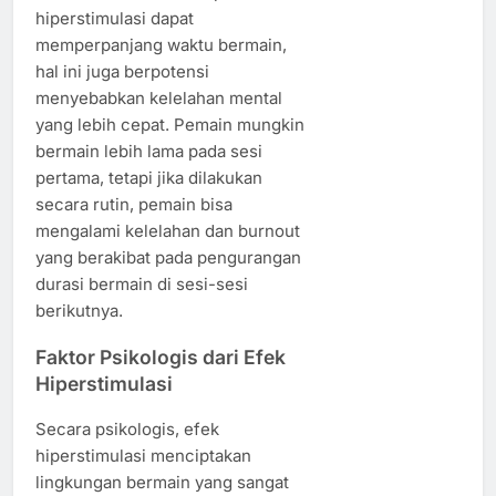
hiperstimulasi dapat
memperpanjang waktu bermain,
hal ini juga berpotensi
menyebabkan kelelahan mental
yang lebih cepat. Pemain mungkin
bermain lebih lama pada sesi
pertama, tetapi jika dilakukan
secara rutin, pemain bisa
mengalami kelelahan dan burnout
yang berakibat pada pengurangan
durasi bermain di sesi-sesi
berikutnya.
Faktor Psikologis dari Efek
Hiperstimulasi
Secara psikologis, efek
hiperstimulasi menciptakan
lingkungan bermain yang sangat