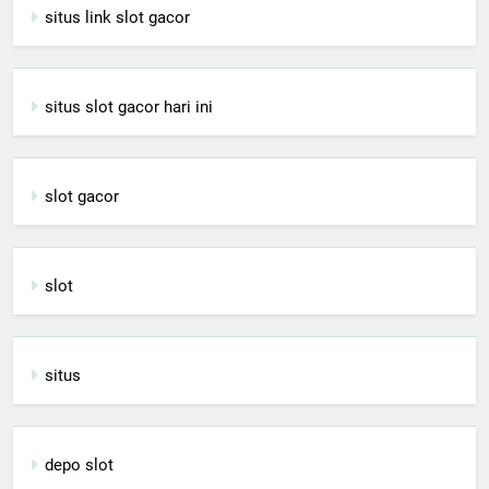
situs link slot gacor
situs slot gacor hari ini
slot gacor
slot
situs
depo slot