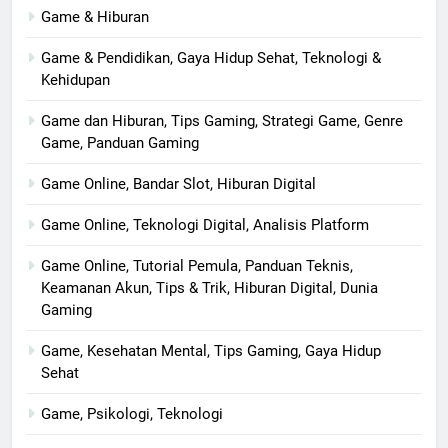
Game & Hiburan
Game & Pendidikan, Gaya Hidup Sehat, Teknologi &
Kehidupan
Game dan Hiburan, Tips Gaming, Strategi Game, Genre
Game, Panduan Gaming
Game Online, Bandar Slot, Hiburan Digital
Game Online, Teknologi Digital, Analisis Platform
Game Online, Tutorial Pemula, Panduan Teknis,
Keamanan Akun, Tips & Trik, Hiburan Digital, Dunia
Gaming
Game, Kesehatan Mental, Tips Gaming, Gaya Hidup
Sehat
Game, Psikologi, Teknologi