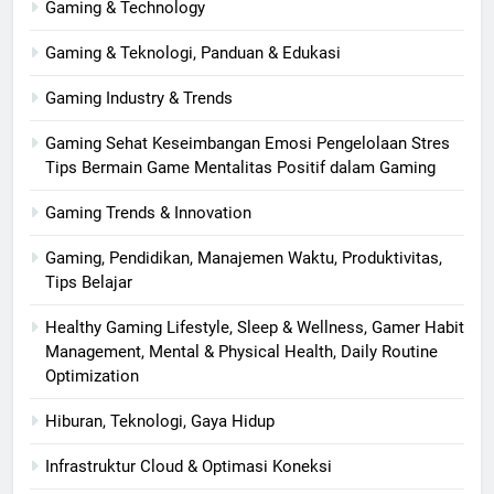
Gaming & Technology
Gaming & Teknologi, Panduan & Edukasi
Gaming Industry & Trends
Gaming Sehat Keseimbangan Emosi Pengelolaan Stres
Tips Bermain Game Mentalitas Positif dalam Gaming
Gaming Trends & Innovation
Gaming, Pendidikan, Manajemen Waktu, Produktivitas,
Tips Belajar
Healthy Gaming Lifestyle, Sleep & Wellness, Gamer Habit
Management, Mental & Physical Health, Daily Routine
Optimization
Hiburan, Teknologi, Gaya Hidup
Infrastruktur Cloud & Optimasi Koneksi