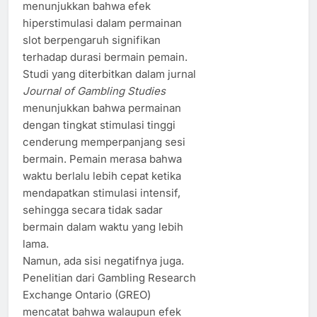
menunjukkan bahwa efek
hiperstimulasi dalam permainan
slot berpengaruh signifikan
terhadap durasi bermain pemain.
Studi yang diterbitkan dalam jurnal
Journal of Gambling Studies
menunjukkan bahwa permainan
dengan tingkat stimulasi tinggi
cenderung memperpanjang sesi
bermain. Pemain merasa bahwa
waktu berlalu lebih cepat ketika
mendapatkan stimulasi intensif,
sehingga secara tidak sadar
bermain dalam waktu yang lebih
lama.
Namun, ada sisi negatifnya juga.
Penelitian dari Gambling Research
Exchange Ontario (GREO)
mencatat bahwa walaupun efek