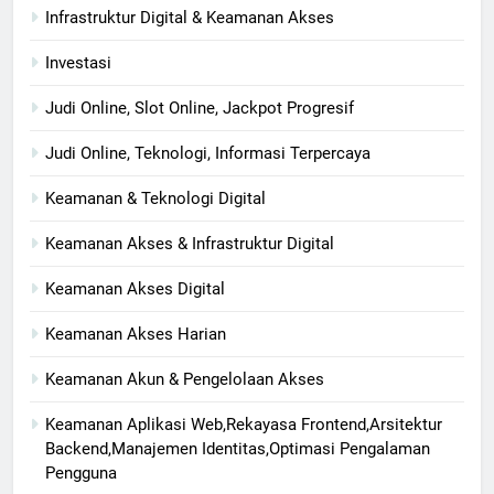
Infrastruktur Digital & Keamanan Akses
Investasi
Judi Online, Slot Online, Jackpot Progresif
Judi Online, Teknologi, Informasi Terpercaya
Keamanan & Teknologi Digital
Keamanan Akses & Infrastruktur Digital
Keamanan Akses Digital
Keamanan Akses Harian
Keamanan Akun & Pengelolaan Akses
Keamanan Aplikasi Web,Rekayasa Frontend,Arsitektur
Backend,Manajemen Identitas,Optimasi Pengalaman
Pengguna