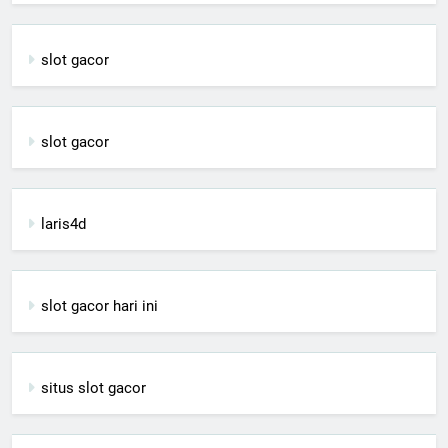
slot gacor
slot gacor
laris4d
slot gacor hari ini
situs slot gacor