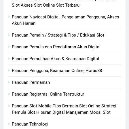
Slot Akses Slot Online Slot Terbaru
Panduan Navigasi Digital, Pengalaman Pengguna, Akses
Akun Harian
Panduan Pemain / Strategi & Tips / Edukasi Slot
Panduan Pemula dan Pendaftaran Akun Digital
Panduan Pemulihan Akun & Keamanan Digital
Panduan Pengguna, Keamanan Online, Horas88
Panduan Permainan
Panduan Registrasi Online Terstruktur
Panduan Slot Mobile Tips Bermain Slot Online Strategi
Pemula Slot Hiburan Digital Manajemen Modal Slot
Panduan Teknologi