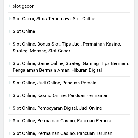
slot gacor
Slot Gacor, Situs Terpercaya, Slot Online
Slot Online
Slot Online, Bonus Slot, Tips Judi, Permainan Kasino,
Strategi Menang, Slot Gacor
Slot Online, Game Online, Strategi Gaming, Tips Bermain,
Pengalaman Bermain Aman, Hiburan Digital
Slot Online, Judi Online, Panduan Pemain
Slot Online, Kasino Online, Panduan Permainan
Slot Online, Pembayaran Digital, Judi Online
Slot Online, Permainan Casino, Panduan Pemula
Slot Online, Permainan Casino, Panduan Taruhan