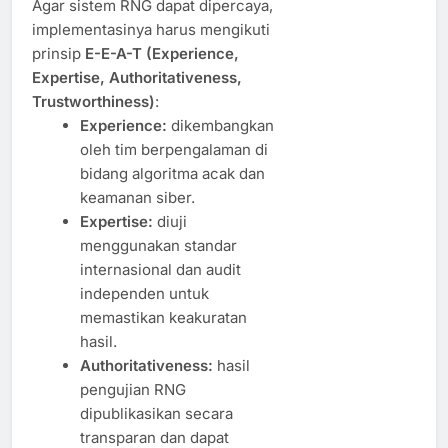
Agar sistem RNG dapat dipercaya,
implementasinya harus mengikuti
prinsip
E-E-A-T (Experience,
Expertise, Authoritativeness,
Trustworthiness)
:
Experience:
dikembangkan
oleh tim berpengalaman di
bidang algoritma acak dan
keamanan siber.
Expertise:
diuji
menggunakan standar
internasional dan audit
independen untuk
memastikan keakuratan
hasil.
Authoritativeness:
hasil
pengujian RNG
dipublikasikan secara
transparan dan dapat