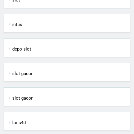
situs
depo slot
slot gacor
slot gacor
laris4d