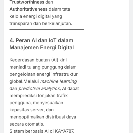
Trustworthiness
dan
Authoritativeness
dalam tata
kelola energi digital yang
transparan dan berkelanjutan.
4. Peran AI dan IoT dalam
Manajemen Energi Digital
Kecerdasan buatan (AI) kini
menjadi tulang punggung dalam
pengelolaan energi infrastruktur
global.Melalui
machine learning
dan
predictive analytics
, AI dapat
memprediksi lonjakan trafik
pengguna, menyesuaikan
kapasitas server, dan
mengoptimalkan distribusi daya
secara otomatis.
Sistem berbasis AI di KAYA787,