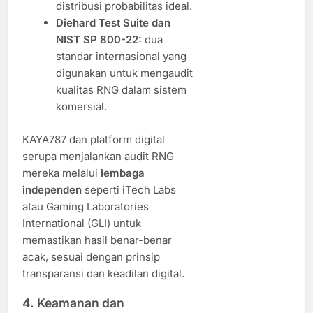
distribusi probabilitas ideal.
Diehard Test Suite dan
NIST SP 800-22:
dua
standar internasional yang
digunakan untuk mengaudit
kualitas RNG dalam sistem
komersial.
KAYA787 dan platform digital
serupa menjalankan audit RNG
mereka melalui
lembaga
independen
seperti iTech Labs
atau Gaming Laboratories
International (GLI) untuk
memastikan hasil benar-benar
acak, sesuai dengan prinsip
transparansi dan keadilan digital.
4. Keamanan dan