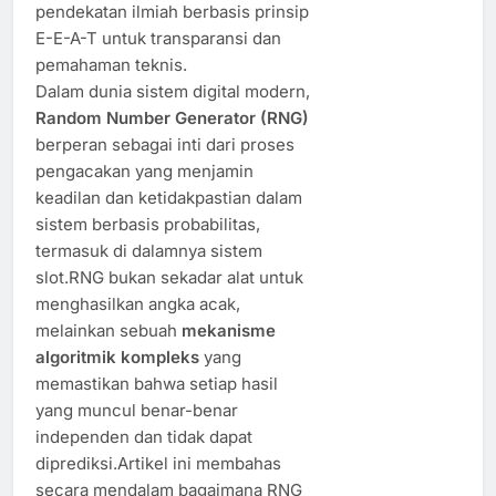
pendekatan ilmiah berbasis prinsip
E-E-A-T untuk transparansi dan
pemahaman teknis.
Dalam dunia sistem digital modern,
Random Number Generator (RNG)
berperan sebagai inti dari proses
pengacakan yang menjamin
keadilan dan ketidakpastian dalam
sistem berbasis probabilitas,
termasuk di dalamnya sistem
slot.RNG bukan sekadar alat untuk
menghasilkan angka acak,
melainkan sebuah
mekanisme
algoritmik kompleks
yang
memastikan bahwa setiap hasil
yang muncul benar-benar
independen dan tidak dapat
diprediksi.Artikel ini membahas
secara mendalam bagaimana RNG