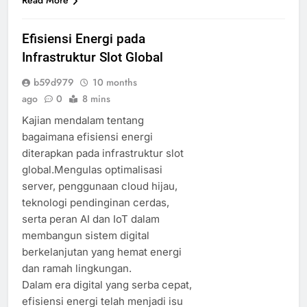
Efisiensi Energi pada
Infrastruktur Slot Global
b59d979
10 months
ago
0
8 mins
Kajian mendalam tentang
bagaimana efisiensi energi
diterapkan pada infrastruktur slot
global.Mengulas optimalisasi
server, penggunaan cloud hijau,
teknologi pendinginan cerdas,
serta peran AI dan IoT dalam
membangun sistem digital
berkelanjutan yang hemat energi
dan ramah lingkungan.
Dalam era digital yang serba cepat,
efisiensi energi telah menjadi isu