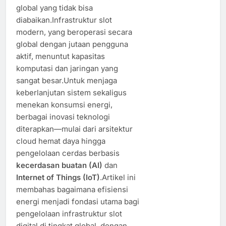
global yang tidak bisa
diabaikan.Infrastruktur slot
modern, yang beroperasi secara
global dengan jutaan pengguna
aktif, menuntut kapasitas
komputasi dan jaringan yang
sangat besar.Untuk menjaga
keberlanjutan sistem sekaligus
menekan konsumsi energi,
berbagai inovasi teknologi
diterapkan—mulai dari arsitektur
cloud hemat daya hingga
pengelolaan cerdas berbasis
kecerdasan buatan (AI)
dan
Internet of Things (IoT)
.Artikel ini
membahas bagaimana efisiensi
energi menjadi fondasi utama bagi
pengelolaan infrastruktur slot
digital di tingkat global, dengan