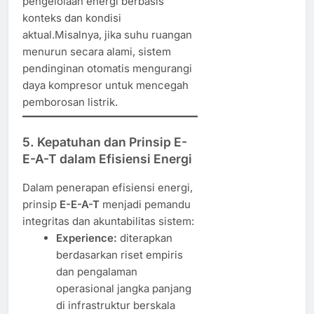
pengelolaan energi berbasis
konteks dan kondisi
aktual.Misalnya, jika suhu ruangan
menurun secara alami, sistem
pendinginan otomatis mengurangi
daya kompresor untuk mencegah
pemborosan listrik.
5. Kepatuhan dan Prinsip E-
E-A-T dalam Efisiensi Energi
Dalam penerapan efisiensi energi,
prinsip
E-E-A-T
menjadi pemandu
integritas dan akuntabilitas sistem:
Experience:
diterapkan
berdasarkan riset empiris
dan pengalaman
operasional jangka panjang
di infrastruktur berskala