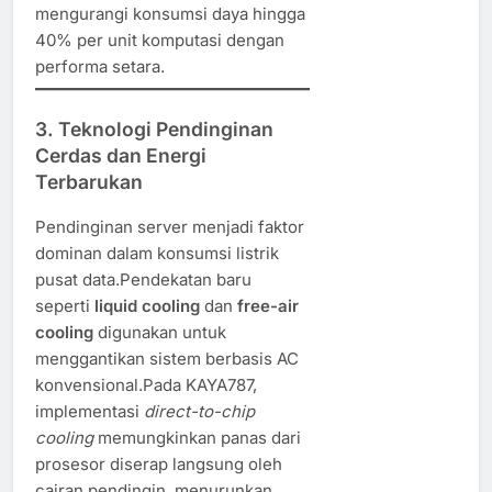
mengurangi konsumsi daya hingga
40% per unit komputasi dengan
performa setara.
3. Teknologi Pendinginan
Cerdas dan Energi
Terbarukan
Pendinginan server menjadi faktor
dominan dalam konsumsi listrik
pusat data.Pendekatan baru
seperti
liquid cooling
dan
free-air
cooling
digunakan untuk
menggantikan sistem berbasis AC
konvensional.Pada KAYA787,
implementasi
direct-to-chip
cooling
memungkinkan panas dari
prosesor diserap langsung oleh
cairan pendingin, menurunkan