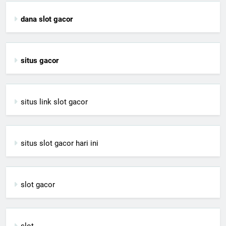
dana slot gacor
situs gacor
situs link slot gacor
situs slot gacor hari ini
slot gacor
slot