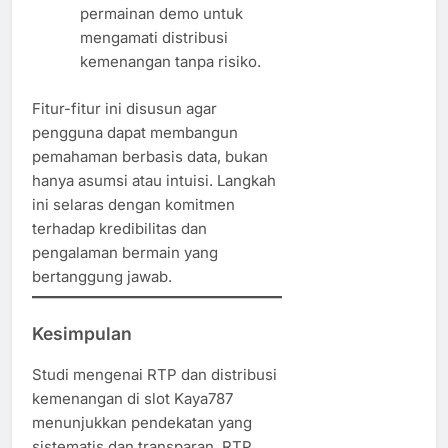
permainan demo untuk
mengamati distribusi
kemenangan tanpa risiko.
Fitur-fitur ini disusun agar
pengguna dapat membangun
pemahaman berbasis data, bukan
hanya asumsi atau intuisi. Langkah
ini selaras dengan komitmen
terhadap kredibilitas dan
pengalaman bermain yang
bertanggung jawab.
Kesimpulan
Studi mengenai RTP dan distribusi
kemenangan di slot Kaya787
menunjukkan pendekatan yang
sistematis dan transparan. RTP