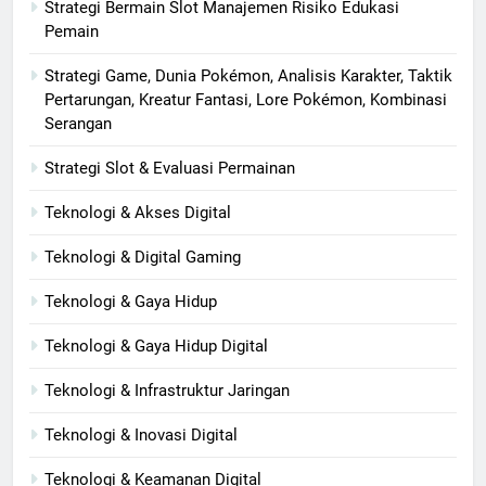
Strategi Bermain Slot Manajemen Risiko Edukasi
Pemain
Strategi Game, Dunia Pokémon, Analisis Karakter, Taktik
Pertarungan, Kreatur Fantasi, Lore Pokémon, Kombinasi
Serangan
Strategi Slot & Evaluasi Permainan
Teknologi & Akses Digital
Teknologi & Digital Gaming
Teknologi & Gaya Hidup
Teknologi & Gaya Hidup Digital
Teknologi & Infrastruktur Jaringan
Teknologi & Inovasi Digital
Teknologi & Keamanan Digital