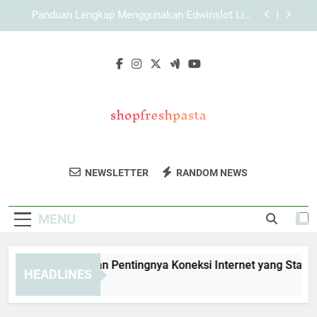
Skip
EDWINSLOT Login: Analisis Akses dari Sisi
to
Kecepatan dan Kemudahan
content
Login Edwinslot dan Pentingnya Memilih Akses
yang Tepat untuk Pengguna
TIARA4D Login dan Pentingnya Koneksi Internet
yang Stabil untuk Akses Lebih Lancar
Panduan Lengkap Menggunakan Edwinslot Link
Alternatif Tanpa Kendala Akses
EDWINSLOT Login: Analisis Akses dari Sisi
Kecepatan dan Kemudahan
Shop Fresh
Nikmati Pasta Segar Dan Bahan Masakan
Login Edwinslot dan Pentingnya Memilih Akses
NEWSLETTER
RANDOM NEWS
Pasta
yang Tepat untuk Pengguna
Khas Italia Dari Shop Fresh Pasta. Untuk
Pengalaman Kuliner Yang Otentik.
MENU
IARA4D Login dan Pentingnya Koneksi Internet yang Stabil un
HEADLINES
 Weeks Ago