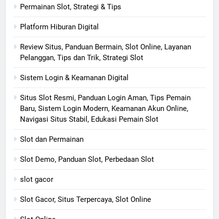
Permainan Slot, Strategi & Tips
Platform Hiburan Digital
Review Situs, Panduan Bermain, Slot Online, Layanan
Pelanggan, Tips dan Trik, Strategi Slot
Sistem Login & Keamanan Digital
Situs Slot Resmi, Panduan Login Aman, Tips Pemain
Baru, Sistem Login Modern, Keamanan Akun Online,
Navigasi Situs Stabil, Edukasi Pemain Slot
Slot dan Permainan
Slot Demo, Panduan Slot, Perbedaan Slot
slot gacor
Slot Gacor, Situs Terpercaya, Slot Online