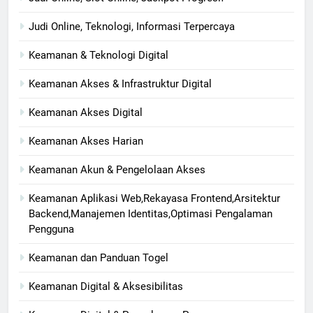
Judi Online, Teknologi, Informasi Terpercaya
Keamanan & Teknologi Digital
Keamanan Akses & Infrastruktur Digital
Keamanan Akses Digital
Keamanan Akses Harian
Keamanan Akun & Pengelolaan Akses
Keamanan Aplikasi Web,Rekayasa Frontend,Arsitektur
Backend,Manajemen Identitas,Optimasi Pengalaman
Pengguna
Keamanan dan Panduan Togel
Keamanan Digital & Aksesibilitas