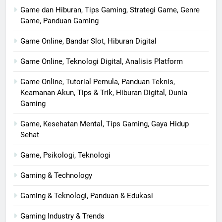
Game dan Hiburan, Tips Gaming, Strategi Game, Genre
Game, Panduan Gaming
Game Online, Bandar Slot, Hiburan Digital
Game Online, Teknologi Digital, Analisis Platform
Game Online, Tutorial Pemula, Panduan Teknis,
Keamanan Akun, Tips & Trik, Hiburan Digital, Dunia
Gaming
Game, Kesehatan Mental, Tips Gaming, Gaya Hidup
Sehat
Game, Psikologi, Teknologi
Gaming & Technology
Gaming & Teknologi, Panduan & Edukasi
Gaming Industry & Trends