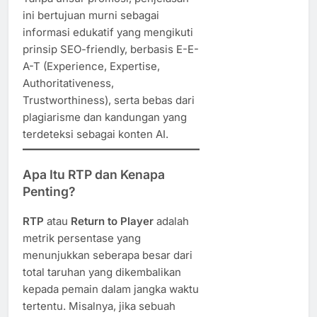
ini bertujuan murni sebagai
informasi edukatif yang mengikuti
prinsip SEO-friendly, berbasis E-E-
A-T (Experience, Expertise,
Authoritativeness,
Trustworthiness), serta bebas dari
plagiarisme dan kandungan yang
terdeteksi sebagai konten AI.
Apa Itu RTP dan Kenapa
Penting?
RTP
atau
Return to Player
adalah
metrik persentase yang
menunjukkan seberapa besar dari
total taruhan yang dikembalikan
kepada pemain dalam jangka waktu
tertentu. Misalnya, jika sebuah