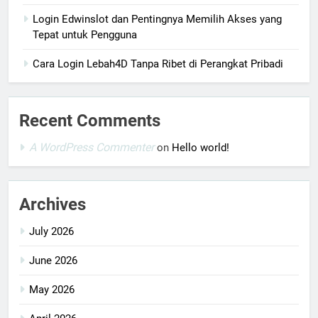
Login Edwinslot dan Pentingnya Memilih Akses yang
Tepat untuk Pengguna
Cara Login Lebah4D Tanpa Ribet di Perangkat Pribadi
Recent Comments
A WordPress Commenter
on
Hello world!
Archives
July 2026
June 2026
May 2026