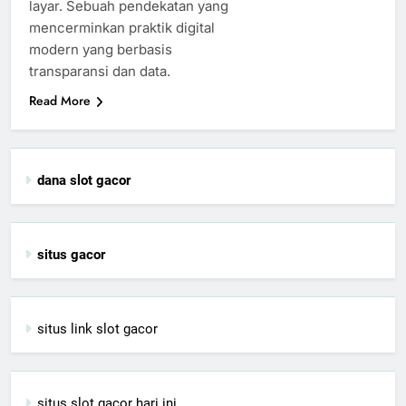
layar. Sebuah pendekatan yang
mencerminkan praktik digital
modern yang berbasis
transparansi dan data.
Read More
dana slot gacor
situs gacor
situs link slot gacor
situs slot gacor hari ini