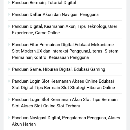
Panduan Bermain, Tutorial Digital
Panduan Daftar Akun dan Navigasi Pengguna
Panduan Digital, Keamanan Akun, Tips Teknologi, User
Experience, Game Online
Panduan Fitur Permainan Digital,Edukasi Mekanisme
Slot Modern,UX dan Interaksi Pengguna,Literasi Sistem
Permainan,Kontrol Kebiasaan Pengguna
Panduan Game, Hiburan Digital, Edukasi Gaming
Panduan Login Slot Keamanan Akses Online Edukasi
Slot Digital Tips Bermain Slot Strategi Hiburan Online
Panduan Login Slot Keamanan Akun Slot Tips Bermain
Slot Akses Slot Online Slot Terbaru
Panduan Navigasi Digital, Pengalaman Pengguna, Akses
Akun Harian