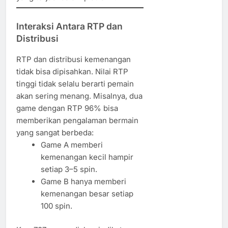
Interaksi Antara RTP dan
Distribusi
RTP dan distribusi kemenangan
tidak bisa dipisahkan. Nilai RTP
tinggi tidak selalu berarti pemain
akan sering menang. Misalnya, dua
game dengan RTP 96% bisa
memberikan pengalaman bermain
yang sangat berbeda:
Game A memberi
kemenangan kecil hampir
setiap 3–5 spin.
Game B hanya memberi
kemenangan besar setiap
100 spin.