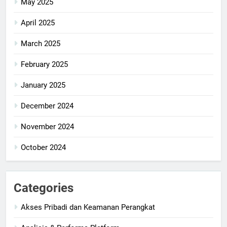
May 2025
April 2025
March 2025
February 2025
January 2025
December 2024
November 2024
October 2024
Categories
Akses Pribadi dan Keamanan Perangkat