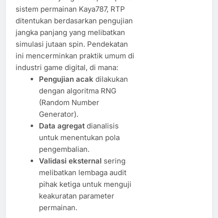
sistem permainan Kaya787, RTP
ditentukan berdasarkan pengujian
jangka panjang yang melibatkan
simulasi jutaan spin. Pendekatan
ini mencerminkan praktik umum di
industri game digital, di mana:
Pengujian acak
dilakukan
dengan algoritma RNG
(Random Number
Generator).
Data agregat
dianalisis
untuk menentukan pola
pengembalian.
Validasi eksternal
sering
melibatkan lembaga audit
pihak ketiga untuk menguji
keakuratan parameter
permainan.