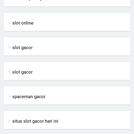
slot online
slot gacor
slot gacor
spaceman gacor
situs slot gacor hari ini