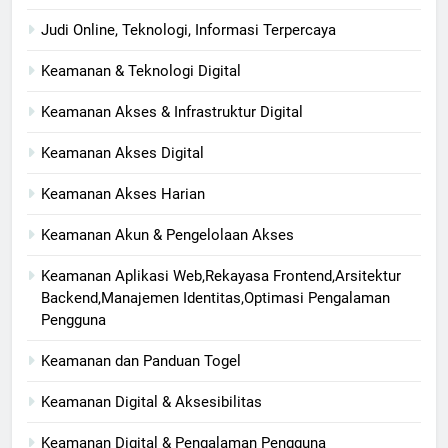
Judi Online, Teknologi, Informasi Terpercaya
Keamanan & Teknologi Digital
Keamanan Akses & Infrastruktur Digital
Keamanan Akses Digital
Keamanan Akses Harian
Keamanan Akun & Pengelolaan Akses
Keamanan Aplikasi Web,Rekayasa Frontend,Arsitektur
Backend,Manajemen Identitas,Optimasi Pengalaman
Pengguna
Keamanan dan Panduan Togel
Keamanan Digital & Aksesibilitas
Keamanan Digital & Pengalaman Pengguna