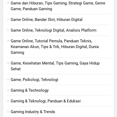
Game dan Hiburan, Tips Gaming, Strategi Game, Genre
Game, Panduan Gaming
Game Online, Bandar Slot, Hiburan Digital
Game Online, Teknologi Digital, Analisis Platform
Game Online, Tutorial Pemula, Panduan Teknis,
Keamanan Akun, Tips & Trik, Hiburan Digital, Dunia
Gaming
Game, Kesehatan Mental, Tips Gaming, Gaya Hidup
Sehat
Game, Psikologi, Teknologi
Gaming & Technology
Gaming & Teknologi, Panduan & Edukasi
Gaming Industry & Trends