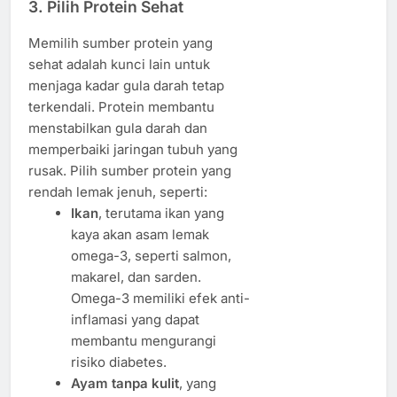
3.
Pilih Protein Sehat
Memilih sumber protein yang
sehat adalah kunci lain untuk
menjaga kadar gula darah tetap
terkendali. Protein membantu
menstabilkan gula darah dan
memperbaiki jaringan tubuh yang
rusak. Pilih sumber protein yang
rendah lemak jenuh, seperti:
Ikan
, terutama ikan yang
kaya akan asam lemak
omega-3, seperti salmon,
makarel, dan sarden.
Omega-3 memiliki efek anti-
inflamasi yang dapat
membantu mengurangi
risiko diabetes.
Ayam tanpa kulit
, yang