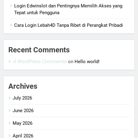
Login Edwinslot dan Pentingnya Memilih Akses yang
Tepat untuk Pengguna
Cara Login Lebah4D Tanpa Ribet di Perangkat Pribadi
Recent Comments
A WordPress Commenter
on
Hello world!
Archives
July 2026
June 2026
May 2026
April 2026