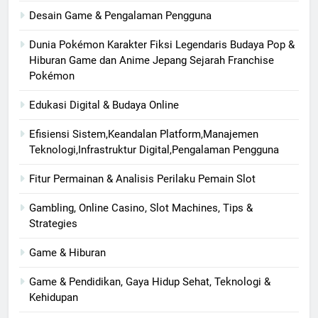
Desain Game & Pengalaman Pengguna
Dunia Pokémon Karakter Fiksi Legendaris Budaya Pop &
Hiburan Game dan Anime Jepang Sejarah Franchise
Pokémon
Edukasi Digital & Budaya Online
Efisiensi Sistem,Keandalan Platform,Manajemen
Teknologi,Infrastruktur Digital,Pengalaman Pengguna
Fitur Permainan & Analisis Perilaku Pemain Slot
Gambling, Online Casino, Slot Machines, Tips &
Strategies
Game & Hiburan
Game & Pendidikan, Gaya Hidup Sehat, Teknologi &
Kehidupan