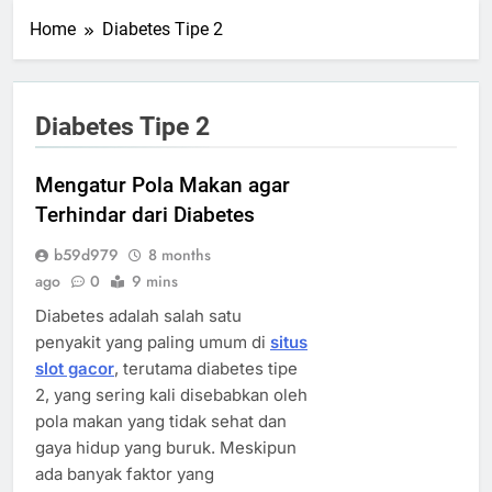
Home
Diabetes Tipe 2
Diabetes Tipe 2
Mengatur Pola Makan agar
Terhindar dari Diabetes
b59d979
8 months
ago
0
9 mins
Diabetes adalah salah satu
penyakit yang paling umum di
situs
slot gacor
, terutama diabetes tipe
2, yang sering kali disebabkan oleh
pola makan yang tidak sehat dan
gaya hidup yang buruk. Meskipun
ada banyak faktor yang