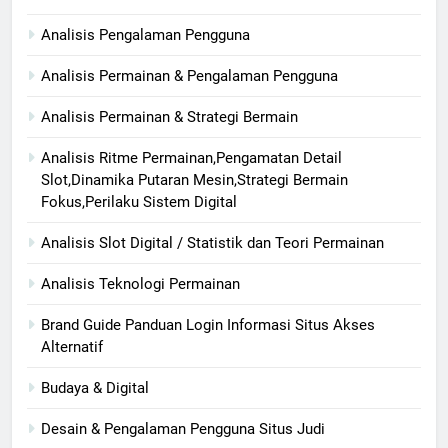
Analisis Pengalaman Pengguna
Analisis Permainan & Pengalaman Pengguna
Analisis Permainan & Strategi Bermain
Analisis Ritme Permainan,Pengamatan Detail
Slot,Dinamika Putaran Mesin,Strategi Bermain
Fokus,Perilaku Sistem Digital
Analisis Slot Digital / Statistik dan Teori Permainan
Analisis Teknologi Permainan
Brand Guide Panduan Login Informasi Situs Akses
Alternatif
Budaya & Digital
Desain & Pengalaman Pengguna Situs Judi