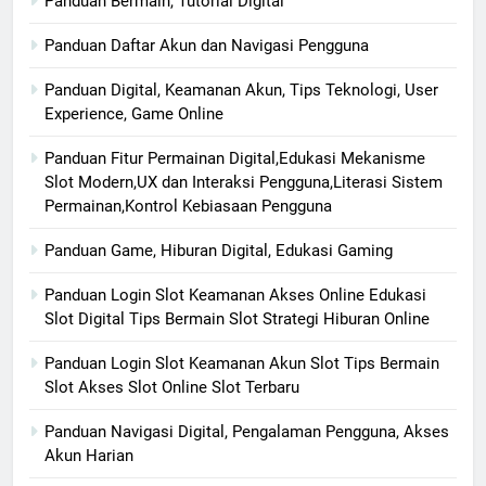
Panduan Bermain, Tutorial Digital
Panduan Daftar Akun dan Navigasi Pengguna
Panduan Digital, Keamanan Akun, Tips Teknologi, User
Experience, Game Online
Panduan Fitur Permainan Digital,Edukasi Mekanisme
Slot Modern,UX dan Interaksi Pengguna,Literasi Sistem
Permainan,Kontrol Kebiasaan Pengguna
Panduan Game, Hiburan Digital, Edukasi Gaming
Panduan Login Slot Keamanan Akses Online Edukasi
Slot Digital Tips Bermain Slot Strategi Hiburan Online
Panduan Login Slot Keamanan Akun Slot Tips Bermain
Slot Akses Slot Online Slot Terbaru
Panduan Navigasi Digital, Pengalaman Pengguna, Akses
Akun Harian