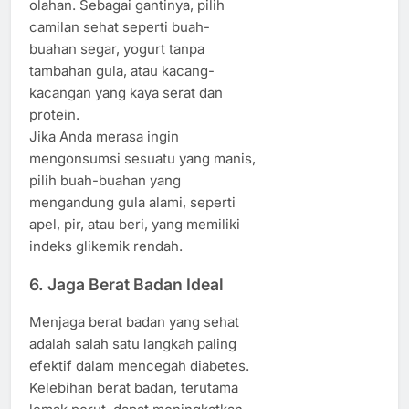
olahan. Sebagai gantinya, pilih
camilan sehat seperti buah-
buahan segar, yogurt tanpa
tambahan gula, atau kacang-
kacangan yang kaya serat dan
protein.
Jika Anda merasa ingin
mengonsumsi sesuatu yang manis,
pilih buah-buahan yang
mengandung gula alami, seperti
apel, pir, atau beri, yang memiliki
indeks glikemik rendah.
6.
Jaga Berat Badan Ideal
Menjaga berat badan yang sehat
adalah salah satu langkah paling
efektif dalam mencegah diabetes.
Kelebihan berat badan, terutama