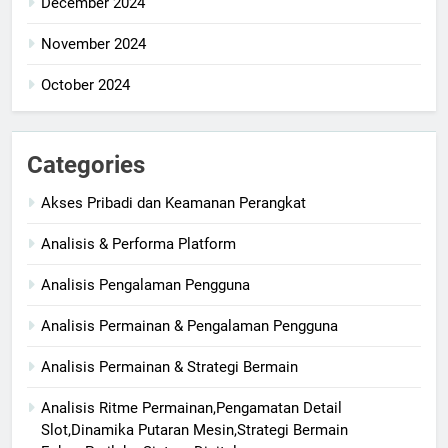
December 2024
November 2024
October 2024
Categories
Akses Pribadi dan Keamanan Perangkat
Analisis & Performa Platform
Analisis Pengalaman Pengguna
Analisis Permainan & Pengalaman Pengguna
Analisis Permainan & Strategi Bermain
Analisis Ritme Permainan,Pengamatan Detail
Slot,Dinamika Putaran Mesin,Strategi Bermain