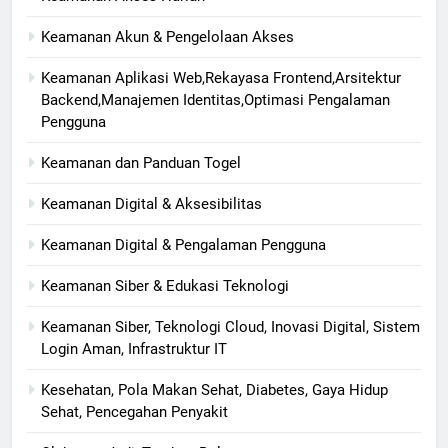
Keamanan Akun & Pengelolaan Akses
Keamanan Aplikasi Web,Rekayasa Frontend,Arsitektur
Backend,Manajemen Identitas,Optimasi Pengalaman
Pengguna
Keamanan dan Panduan Togel
Keamanan Digital & Aksesibilitas
Keamanan Digital & Pengalaman Pengguna
Keamanan Siber & Edukasi Teknologi
Keamanan Siber, Teknologi Cloud, Inovasi Digital, Sistem
Login Aman, Infrastruktur IT
Kesehatan, Pola Makan Sehat, Diabetes, Gaya Hidup
Sehat, Pencegahan Penyakit