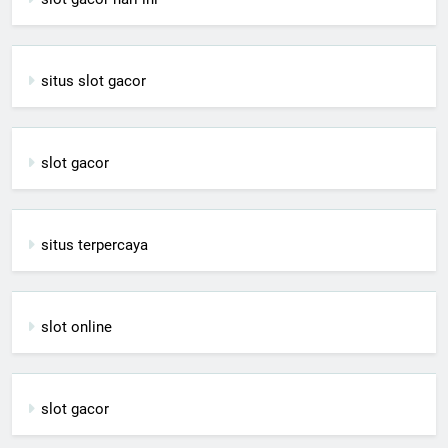
situs slot gacor
slot gacor
situs terpercaya
slot online
slot gacor