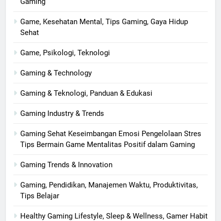
Gaming
Game, Kesehatan Mental, Tips Gaming, Gaya Hidup
Sehat
Game, Psikologi, Teknologi
Gaming & Technology
Gaming & Teknologi, Panduan & Edukasi
Gaming Industry & Trends
Gaming Sehat Keseimbangan Emosi Pengelolaan Stres
Tips Bermain Game Mentalitas Positif dalam Gaming
Gaming Trends & Innovation
Gaming, Pendidikan, Manajemen Waktu, Produktivitas,
Tips Belajar
Healthy Gaming Lifestyle, Sleep & Wellness, Gamer Habit