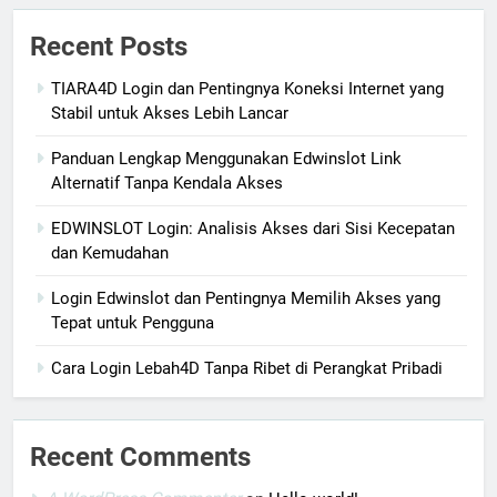
Recent Posts
TIARA4D Login dan Pentingnya Koneksi Internet yang
Stabil untuk Akses Lebih Lancar
Panduan Lengkap Menggunakan Edwinslot Link
Alternatif Tanpa Kendala Akses
EDWINSLOT Login: Analisis Akses dari Sisi Kecepatan
dan Kemudahan
Login Edwinslot dan Pentingnya Memilih Akses yang
Tepat untuk Pengguna
Cara Login Lebah4D Tanpa Ribet di Perangkat Pribadi
Recent Comments