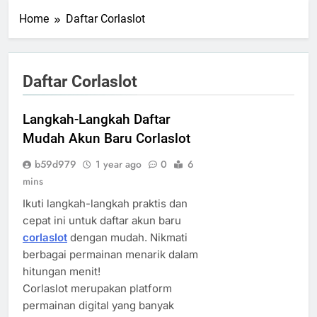
Home
Daftar Corlaslot
Daftar Corlaslot
Langkah-Langkah Daftar
Mudah Akun Baru Corlaslot
b59d979
1 year ago
0
6
mins
Ikuti langkah-langkah praktis dan
cepat ini untuk daftar akun baru
corlaslot
dengan mudah. Nikmati
berbagai permainan menarik dalam
hitungan menit!
Corlaslot merupakan platform
permainan digital yang banyak