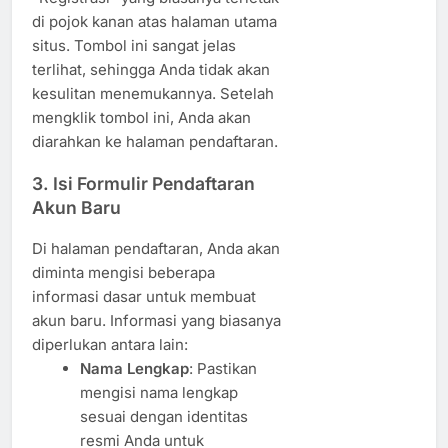
di pojok kanan atas halaman utama
situs. Tombol ini sangat jelas
terlihat, sehingga Anda tidak akan
kesulitan menemukannya. Setelah
mengklik tombol ini, Anda akan
diarahkan ke halaman pendaftaran.
3. Isi Formulir Pendaftaran
Akun Baru
Di halaman pendaftaran, Anda akan
diminta mengisi beberapa
informasi dasar untuk membuat
akun baru. Informasi yang biasanya
diperlukan antara lain:
Nama Lengkap
: Pastikan
mengisi nama lengkap
sesuai dengan identitas
resmi Anda untuk