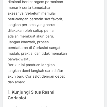
diminati berkat ragam permainan
menarik serta kemudahan
aksesnya. Sebelum memulai
petualangan bermain slot favorit,
langkah pertama yang harus
dilakukan oleh setiap pemain
adalah membuat akun baru.
Jangan khawatir, proses
pendaftaran di Corlaslot sangat
mudah, praktis, dan tidak memakan
banyak waktu.
Berikut ini panduan lengkap
langkah demi langkah cara daftar
akun baru Corlaslot dengan cepat
dan aman:
1. Kunjungi Situs Resmi
Corlaslot